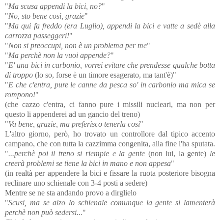
"
Ma scusa appendi la bici, no?
"
"
No, sto bene così, grazie
"
"
Ma qui fa freddo (era Luglio), appendi la bici e vatte a sedè alla
carrozza passeggeri!
"
"
Non si preoccupi, non è un problema per me
"
"
Ma perchè non la vuoi appende?
"
"
E' una bici in carbonio, vorrei evitare che prendesse qualche botta
di troppo
(lo so, forse è un timore esagerato, ma tant'è)"
"
E che c'entra, pure le canne da pesca so' in carbonio ma mica se
rompono!
"
(che cazzo c'entra, ci fanno pure i missili nucleari, ma non per
questo li appenderei ad un gancio del treno)
"
Va bene, grazie, ma preferisco tenerla così
"
L'altro giorno, però, ho trovato un controllore dal tipico accento
campano, che con tutta la cazzimma congenita, alla fine l'ha sputata.
"
...perchè poi il treno si riempie e la gente
(non lui, la gente)
le
creerà problemi se tiene la bici in mano e non appesa
"
(in realtà per appendere la bici e fissare la ruota posteriore bisogna
reclinare uno schienale con 3-4 posti a sedere)
Mentre se ne sta andando provo a dirglielo
"
Scusi, ma se alzo lo schienale comunque la gente si lamenterà
perchè non può sedersi...
"