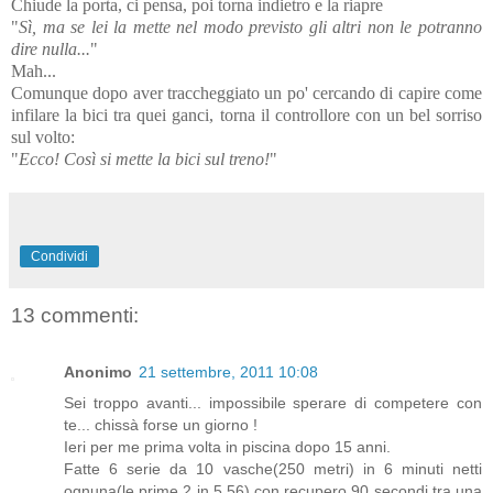
Chiude la porta, ci pensa, poi torna indietro e la riapre
"
Sì, ma se lei la mette nel modo previsto gli altri non le potranno
dire nulla...
"
Mah...
Comunque dopo aver traccheggiato un po' cercando di capire come
infilare la bici tra quei ganci, torna il controllore con un bel sorriso
sul volto:
"
Ecco! Così si mette la bici sul treno!
"
Condividi
13 commenti:
Anonimo
21 settembre, 2011 10:08
Sei troppo avanti... impossibile sperare di competere con
te... chissà forse un giorno !
Ieri per me prima volta in piscina dopo 15 anni.
Fatte 6 serie da 10 vasche(250 metri) in 6 minuti netti
ognuna(le prime 2 in 5.56) con recupero 90 secondi tra una