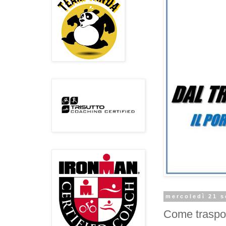
mercoledì 21 s
Come trasport