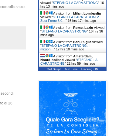
viewed "
STEFANO LA CARA STRONG
"
16
 controllore con
hrs 13 mins ago
A visitor from
Milan, Lombardia
viewed "
STEFANO LA CARA STRONG:
Zoot Force 3.0…
"
16 hrs 17 mins ago
A visitor from
Rome, Lazio
viewed
"
STEFANO LA CARA STRONG
"
16 hrs 36
mins ago
A visitor from
Bari, Puglia
viewed
"
STEFANO LA CARA STRONG: I
migliori…
"
17 hrs 10 mins ago
A visitor from
Amsterdam,
Noord-holland
viewed "
STEFANO LA
CARA STRONG
"
22 hrs 59 mins ago
Get Script
Real Time
Tracking ON
0 secondi
no di 26.