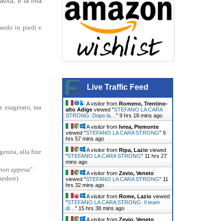
vità, è la mia
tando in piedi e
Live Traffic Feed
A visitor from
Romeno, Trentino-
re esagerato, ma
alto Adige
viewed "
STEFANO LA CARA
STRONG: Dopo la…
"
9 hrs 18 mins ago
A visitor from
Ivrea, Piemonte
viewed "
STEFANO LA CARA STRONG
"
9
hrs 57 mins ago
A visitor from
Ripa, Lazio
viewed
enita, alla fine
"
STEFANO LA CARA STRONG
"
11 hrs 27
mins ago
e non appesa
"
A visitor from
Zevio, Veneto
 sedere)
viewed "
STEFANO LA CARA STRONG
"
11
hrs 32 mins ago
A visitor from
Rome, Lazio
viewed
"
STEFANO LA CARA STRONG: Il team
di…
"
15 hrs 38 mins ago
A visitor from
Zevio, Veneto