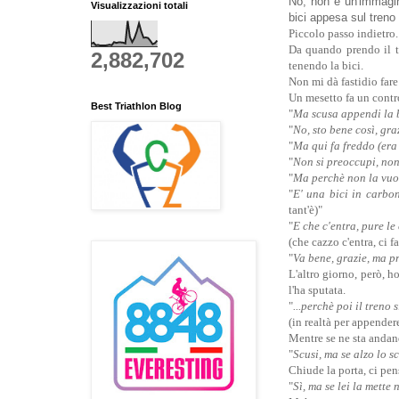
No, non è un'immagin
Visualizzazioni totali
bici appesa sul treno 
Piccolo passo indietro.
Da quando prendo il tr
2,882,702
tenendo la bici.
Non mi dà fastidio fare 
Un mesetto fa un contr
Best Triathlon Blog
"
Ma scusa appendi la b
"
No, sto bene così, gra
"
Ma qui fa freddo (era 
"
Non si preoccupi, no
"
Ma perchè non la vu
"
E' una bici in carbon
tant'è)"
"
E che c'entra, pure l
(che cazzo c'entra, ci 
"
Va bene, grazie, ma pr
L'altro giorno, però, h
l'ha sputata.
"
...perchè poi il treno 
(in realtà per appendere
Mentre se ne sta andan
"
Scusi, ma se alzo lo 
Chiude la porta, ci pens
"
Sì, ma se lei la mette 