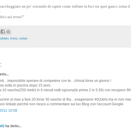
ccheggiato un po' cercando di capire come infilare la bici tra quei ganci, torna il
:
bici sul treno!
"
dolari
,
treno
,
urban
:
tto...
ti... impossibile sperare di competere con te... chissà forse un giorno !
ima volta in piscina dopo 15 anni.
da 10 vasche(250 metri) in 6 minuti netti ognuna(le prime 2 in 5.56) con recupero 9
.
scirei al max a fare 20 forse 30 vasche di fila... esageriamo 40(1km) ma in non me
on linkato perchè non riesco a commentare sul tuo Blog con l'account Google.
 2011 10:08
ONG
ha detto...