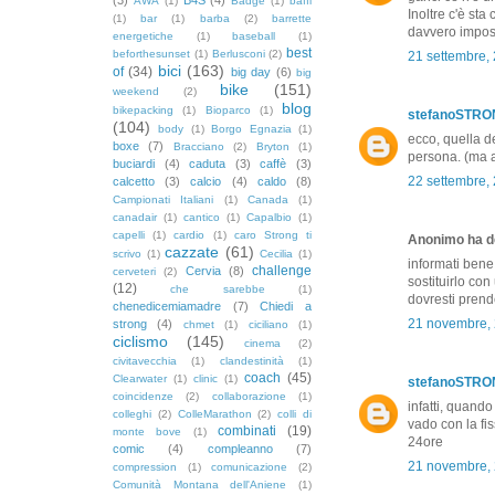
AWA
(1)
Badge
(1)
baffi
Inoltre c'è st
(1)
bar
(1)
barba
(2)
barrette
davvero impossi
energetiche
(1)
baseball
(1)
best
beforthesunset
(1)
Berlusconi
(2)
21 settembre,
bici
(163)
of
(34)
big day
(6)
big
bike
(151)
weekend
(2)
blog
bikepacking
(1)
Bioparco
(1)
stefanoSTR
(104)
body
(1)
Borgo Egnazia
(1)
ecco, quella de
boxe
(7)
Bracciano
(2)
Bryton
(1)
persona. (ma ad
buciardi
(4)
caduta
(3)
caffè
(3)
22 settembre,
calcetto
(3)
calcio
(4)
caldo
(8)
Campionati Italiani
(1)
Canada
(1)
canadair
(1)
cantico
(1)
Capalbio
(1)
capelli
(1)
cardio
(1)
caro Strong ti
Anonimo ha de
cazzate
(61)
scrivo
(1)
Cecilia
(1)
informati bene,
challenge
Cervia
(8)
cerveteri
(2)
sostituirlo con
(12)
che sarebbe
(1)
dovresti prende
chenedicemiamadre
(7)
Chiedi a
21 novembre, 
strong
(4)
chmet
(1)
ciciliano
(1)
ciclismo
(145)
cinema
(2)
civitavecchia
(1)
clandestinità
(1)
coach
(45)
Clearwater
(1)
clinic
(1)
stefanoSTR
coincidenze
(2)
collaborazione
(1)
infatti, quando
colleghi
(2)
ColleMarathon
(2)
colli di
vado con la fi
combinati
(19)
monte bove
(1)
24ore
comic
(4)
compleanno
(7)
21 novembre, 
compression
(1)
comunicazione
(2)
Comunità Montana dell'Aniene
(1)