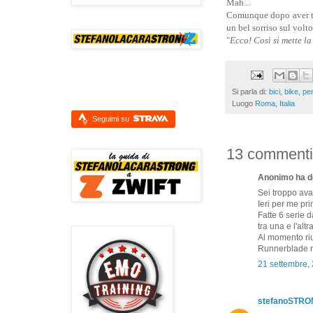
Mah...
Comunque dopo aver tra
un bel sorriso sul volto
"
Ecco! Così si mette la 
Si parla di:
bici
,
bike
,
pen
Luogo
Roma, Italia
Seguimi su
13 commenti
Anonimo ha de
Sei troppo avan
Ieri per me pr
Fatte 6 serie 
tra una e l'altra
Al momento riu
Runnerblade n
21 settembre,
stefanoSTR