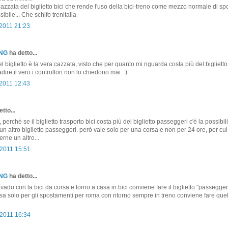
a cazzata del biglietto bici che rende l'uso della bici-treno come mezzo normale di s
bile... Che schifo trenitalia
 2011 21:23
ONG
ha detto...
l biglietto è la vera cazzata, visto che per quanto mi riguarda costa più del biglietto
ire il vero i controllori non lo chiedono mai...)
 2011 12:43
tto...
 perchè se il biglietto trasporto bici costa più del biglietto passeggeri c'è la possibili
 un altro biglietto passeggeri. però vale solo per una corsa e non per 24 ore, per cui 
rne un altro...
2011 15:51
ONG
ha detto...
 vado con la bici da corsa e torno a casa in bici conviene fare il biglietto "passegge
ssa solo per gli spostamenti per roma con ritorno sempre in treno conviene fare que
2011 16:34