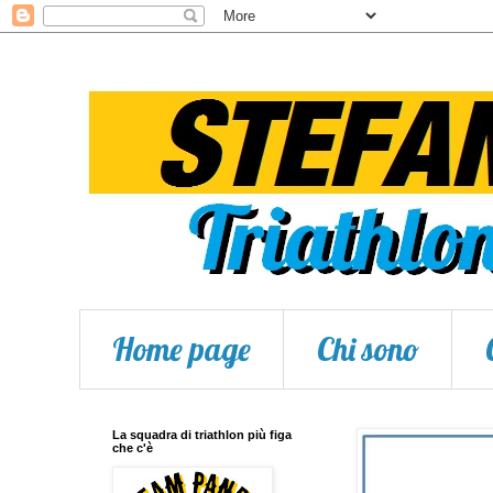
Home page
Chi sono
La squadra di triathlon più figa
che c'è