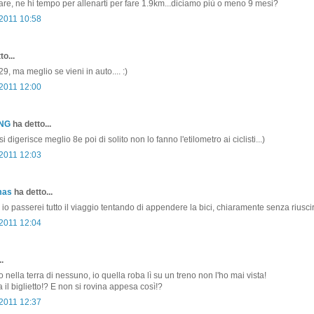
are, ne hi tempo per allenarti per fare 1.9km...diciamo più o meno 9 mesi?
 2011 10:58
o...
29, ma meglio se vieni in auto.... :)
 2011 12:00
ONG
ha detto...
si digerisce meglio 8e poi di solito non lo fanno l'etilometro ai ciclisti...)
 2011 12:03
mas
ha detto...
io passerei tutto il viaggio tentando di appendere la bici, chiaramente senza riuscir
 2011 12:04
.
 nella terra di nessuno, io quella roba lì su un treno non l'ho mai vista!
 il biglietto!? E non si rovina appesa così!?
 2011 12:37