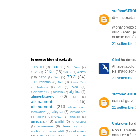
stefanoSTR
@semperadamas 
@only presto ci
dura 24ore...p
di botte non è
21 settembre,
in questo blog si parla di:
Clod
ha detto..
Ah spettacolo! 
10Km
(19)
100x100
(3)
15km
(2)
Ps. madò son g
21Km
(16)
42km
2025
(1)
34km
(1)
70.3
(54)
(10)
6x6
(5)
5150
(1)
21 settembre,
70.3 ironman
(8)
8x8
(9)
Africa Cup
Aldo
(4)
of Nations
(2)
AI
(2)
algebra
(4)
alelnamenti
(1)
alessio
(2)
stefanoSTR
alimentazione
(40)
all
(1)
non sei grave, 
allenamenti
(146)
allenamento
(213)
allenamento
21 settembre,
alleycat
(3)
motivation
(2)
Almanacco
del giorno STRONG
(1)
amatori
(1)
amicizia
(48)
analisi
(3)
Antonacci
Unknown
ha d
aquaniene
(8)
Armstrong
(6)
(1)
Non ti lamentar
atletica
(8)
autostima
automobili
(1)
ganci ce n'è un
(3)
B4S
(4)