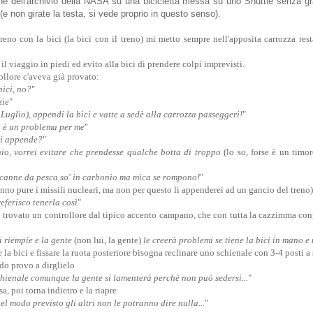
e dell'archivio della NASA su una bicicletta messa su uno Shuttle senza gra
(e non girate la testa, si vede proprio in questo senso).
eno con la bici (la bici con il treno) mi metto sempre nell'apposita carrozza res
il viaggio in piedi ed evito alla bici di prendere colpi imprevisti.
ollore c'aveva già provato:
ici, no?
"
zie
"
Luglio), appendi la bici e vatte a sedè alla carrozza passeggeri!
"
n è un problema per me
"
oi appende?
"
io, vorrei evitare che prendesse qualche botta di troppo
(lo so, forse è un timo
e canne da pesca so' in carbonio ma mica se rompono!
"
fanno pure i missili nucleari, ma non per questo li appenderei ad un gancio del treno)
eferisco tenerla così
"
o trovato un controllore dal tipico accento campano, che con tutta la cazzimma cong
si riempie e la gente
(non lui, la gente)
le creerà problemi se tiene la bici in mano 
 la bici e fissare la ruota posteriore bisogna reclinare uno schienale con 3-4 posti a
do provo a dirglielo
schienale comunque la gente si lamenterà perchè non può sedersi...
"
a, poi torna indietro e la riapre
nel modo previsto gli altri non le potranno dire nulla...
"