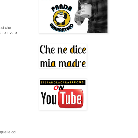
cci che
ire il vero
 quelle coi