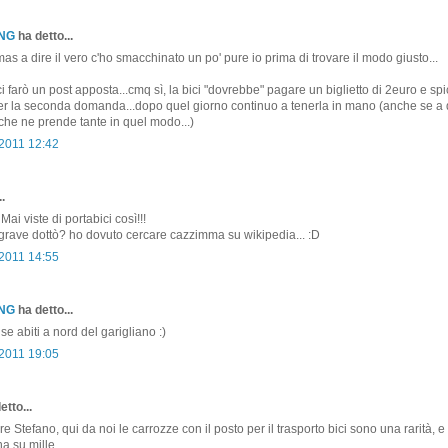
ONG
ha detto...
a dire il vero c'ho smacchinato un po' pure io prima di trovare il modo giusto...
 farò un post apposta...cmq sì, la bici "dovrebbe" pagare un biglietto di 2euro e spi
er la seconda domanda...dopo quel giorno continuo a tenerla in mano (anche se a d
 che ne prende tante in quel modo...)
 2011 12:42
.
Mai viste di portabici così!!!
rave dottò? ho dovuto cercare cazzimma su wikipedia... :D
 2011 14:55
ONG
ha detto...
se abiti a nord del garigliano :)
 2011 19:05
etto...
e Stefano, qui da noi le carrozze con il posto per il trasporto bici sono una rarità, e
a su mille...