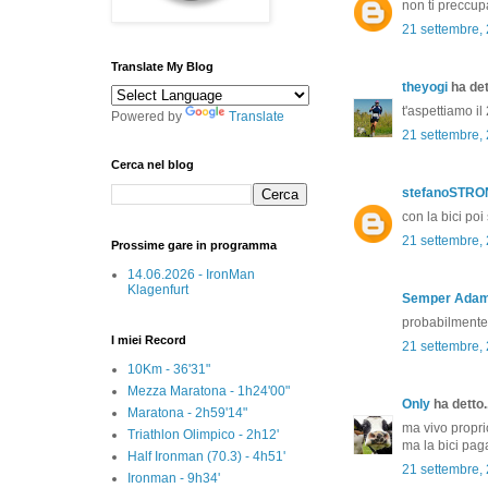
non ti preccup
21 settembre,
Translate My Blog
theyogi
ha dett
t'aspettiamo il 
Powered by
Translate
21 settembre,
Cerca nel blog
stefanoSTR
con la bici poi 
21 settembre,
Prossime gare in programma
14.06.2026 - IronMan
Klagenfurt
Semper Ada
probabilmente 
I miei Record
21 settembre,
10Km - 36'31"
Mezza Maratona - 1h24'00"
Only
ha detto..
Maratona - 2h59'14"
ma vivo proprio
Triathlon Olimpico - 2h12'
ma la bici paga
Half Ironman (70.3) - 4h51'
21 settembre,
Ironman - 9h34'