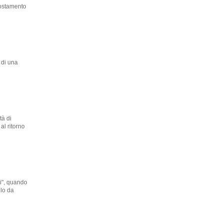
postamento
 di una
tà di
al ritorno
ri", quando
llo da