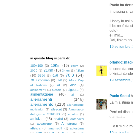
Paolo ha detto
In piscina si v
Il body lo usi s
il boxer è da s
culo)
e i mid...
Dai, fin'ora ho
19 settembre,
in questo blog si parla di:
orlando ҉ magi
10Km
(19)
100x100
(3)
15km
(2)
io sono daccor
21Km
(16)
42km
2025
(1)
34km
(1)
bikini...intend
70.3
(54)
(10)
6x6
(5)
5150
(1)
19 settembre,
70.3 ironman
(8)
8x8
(9)
Africa Cup
Aldo
(4)
of Nations
(2)
AI
(2)
algebra
(4)
alelnamenti
(1)
alessio
(2)
alimentazione
(40)
all
(1)
Paolo Scotti
ha
allenamenti
(146)
La mia stima n
allenamento
(213)
allenamento
alleycat
(3)
motivation
(2)
Almanacco
Però mi dispiac
del giorno STRONG
(1)
amatori
(1)
da matti...
amicizia
(48)
analisi
(3)
Antonacci
aquaniene
(8)
Armstrong
(6)
(1)
... e il mid lo
atletica
(8)
autostima
automobili
(1)
19 settembre,
(3)
B4S
(4)