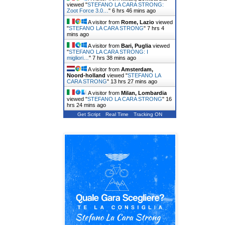
viewed "
STEFANO LA CARA STRONG:
Zoot Force 3.0…
"
6 hrs 46 mins ago
A visitor from
Rome, Lazio
viewed
"
STEFANO LA CARA STRONG
"
7 hrs 4
mins ago
A visitor from
Bari, Puglia
viewed
"
STEFANO LA CARA STRONG: I
migliori…
"
7 hrs 38 mins ago
A visitor from
Amsterdam,
Noord-holland
viewed "
STEFANO LA
CARA STRONG
"
13 hrs 27 mins ago
A visitor from
Milan, Lombardia
viewed "
STEFANO LA CARA STRONG
"
16
hrs 24 mins ago
Get Script
Real Time
Tracking ON