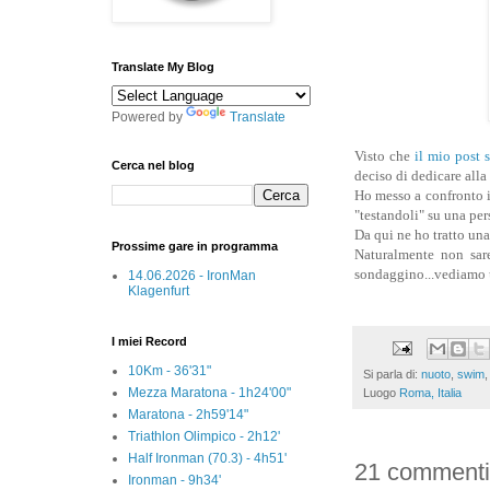
Translate My Blog
Powered by
Translate
Visto che
il mio post 
Cerca nel blog
deciso di dedicare alla
Ho messo a confronto i 
"testandoli" su una pe
Da qui ne ho tratto una
Prossime gare in programma
Naturalmente non sar
sondaggino...vediamo u
14.06.2026 - IronMan
Klagenfurt
I miei Record
10Km - 36'31"
Si parla di:
nuoto
,
swim
Mezza Maratona - 1h24'00"
Luogo
Roma, Italia
Maratona - 2h59'14"
Triathlon Olimpico - 2h12'
Half Ironman (70.3) - 4h51'
21 commenti
Ironman - 9h34'