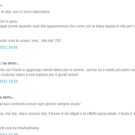
...
a di slip, non ci sono alternative.
olo in gara,
figati (come quando vedi il/la tapascione/a che corre con la felpa legata in vita per c
 visto solo te usare i mid... Ma dai! :DD
 2011 18:02
c
ha detto...
do con Paolo e aggiungo niente bikini per le donne...anche se è molto più bello ve
o costume intero e non topless per il gentil sesso!
 2011 19:34
 detto...
ei tuoi confronti cresce ogni giorno sempre di più!
e, ma slip, slip e ancora slip. Il boxer è da sfigati e fa effetto paracadute, il body 
 metti solo tu! Ahahahhaha
 2011 21:30