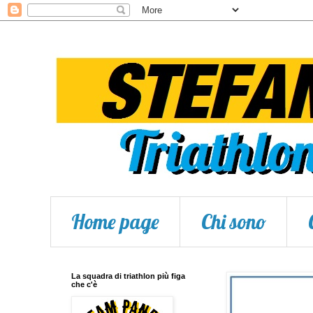
Home page
Chi sono
La squadra di triathlon più figa
che c'è