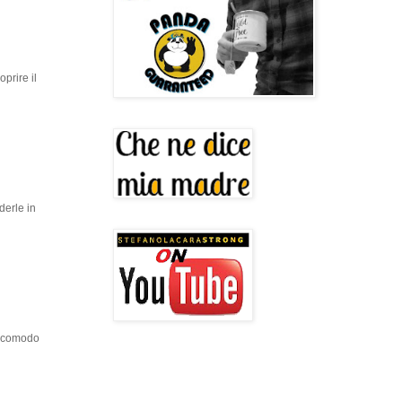
oprire il
derle in
è scomodo