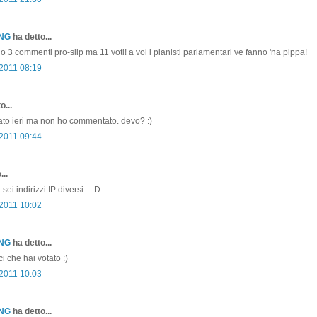
ONG
ha detto...
o 3 commenti pro-slip ma 11 voti! a voi i pianisti parlamentari ve fanno 'na pippa!
 2011 08:19
o...
ato ieri ma non ho commentato. devo? :)
 2011 09:44
...
sei indirizzi IP diversi... :D
 2011 10:02
ONG
ha detto...
i che hai votato :)
 2011 10:03
ONG
ha detto...