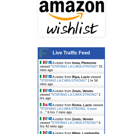
Live Traffic Feed
A visitor from
Ivrea, Piemonte
viewed "
STEFANO LA CARA STRONG
"
25
mins ago
A visitor from
Ripa, Lazio
viewed
"
STEFANO LA CARA STRONG
"
1 hr 56
mins ago
A visitor from
Zevio, Veneto
viewed "
STEFANO LA CARA STRONG
"
2
hrs 1 min ago
A visitor from
Rome, Lazio
viewed
"
STEFANO LA CARA STRONG: Il team
di…
"
6 hrs 7 mins ago
A visitor from
Zevio, Veneto
viewed "
STEFANO LA CARA STRONG
"
6
hrs 42 mins ago
A visitor from
Milan, Lombardia