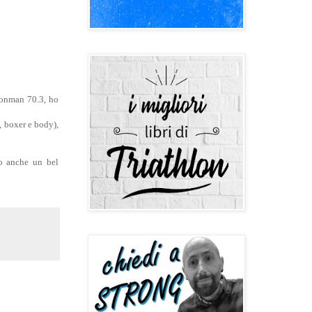
ronman 70.3, ho
, boxer e body),
to anche un bel