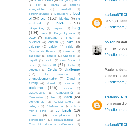
AWA
(1)
Badge
(1)
baffi
(1)
bar
(1)
barba
(2)
barrette
energetiche
(1)
baseball
(1)
best
beforthesunset
(1)
Berlusconi
(2)
stefanoSTR
bici
(163)
of
(34)
big day
(6)
big
cazzo, ci stann
bike
(151)
weekend
(2)
20 settembre,
blog
bikepacking
(1)
Bioparco
(1)
(104)
body
(1)
Borgo Egnazia
(1)
boxe
(7)
Bracciano
(2)
Bryton
(1)
buciardi
(4)
caduta
(3)
caffè
(3)
poison
ha dett
calcetto
(3)
calcio
(4)
caldo
(8)
ehm. io ho vot
Campionati Italiani
(1)
Canada
(1)
20 settembre,
canadair
(1)
cantico
(1)
Capalbio
(1)
capelli
(1)
cardio
(1)
caro Strong ti
cazzate
(61)
scrivo
(1)
Cecilia
(1)
challenge
Cervia
(8)
Paolo ha detto
cerveteri
(2)
(12)
che sarebbe
(1)
Io ho votato da 
chenedicemiamadre
(7)
Chiedi a
20 settembre,
strong
(4)
chmet
(1)
ciciliano
(1)
ciclismo
(145)
cinema
(2)
civitavecchia
(1)
clandestinità
(1)
coach
(45)
stefanoSTR
Clearwater
(1)
clinic
(1)
coincidenze
(2)
collaborazione
(1)
no, magari dicc
colleghi
(2)
ColleMarathon
(2)
colli di
20 settembre,
combinati
(19)
monte bove
(1)
comic
(4)
compleanno
(7)
compression
(1)
comunicazione
(2)
Comunità Montana dell'Aniene
(1)
stefanoSTR