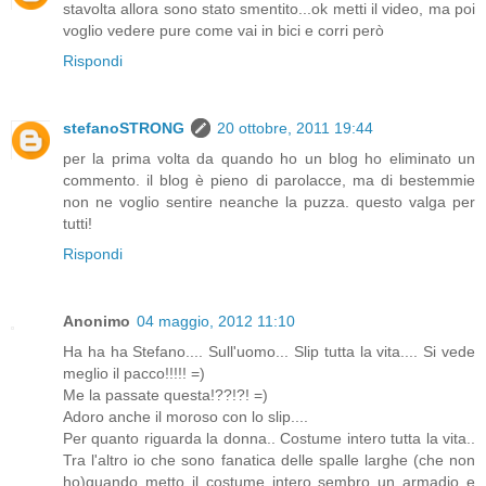
stavolta allora sono stato smentito...ok metti il video, ma poi
voglio vedere pure come vai in bici e corri però
Rispondi
stefanoSTRONG
20 ottobre, 2011 19:44
per la prima volta da quando ho un blog ho eliminato un
commento. il blog è pieno di parolacce, ma di bestemmie
non ne voglio sentire neanche la puzza. questo valga per
tutti!
Rispondi
Anonimo
04 maggio, 2012 11:10
Ha ha ha Stefano.... Sull'uomo... Slip tutta la vita.... Si vede
meglio il pacco!!!!! =)
Me la passate questa!??!?! =)
Adoro anche il moroso con lo slip....
Per quanto riguarda la donna.. Costume intero tutta la vita..
Tra l'altro io che sono fanatica delle spalle larghe (che non
ho)quando metto il costume intero sembro un armadio e