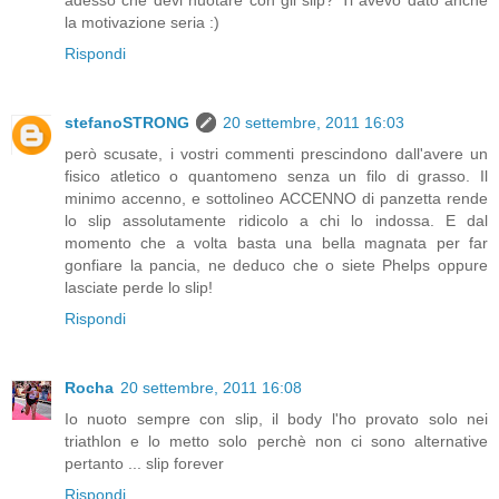
adesso che devi nuotare con gli slip? Ti avevo dato anche
la motivazione seria :)
Rispondi
stefanoSTRONG
20 settembre, 2011 16:03
però scusate, i vostri commenti prescindono dall'avere un
fisico atletico o quantomeno senza un filo di grasso. Il
minimo accenno, e sottolineo ACCENNO di panzetta rende
lo slip assolutamente ridicolo a chi lo indossa. E dal
momento che a volta basta una bella magnata per far
gonfiare la pancia, ne deduco che o siete Phelps oppure
lasciate perde lo slip!
Rispondi
Rocha
20 settembre, 2011 16:08
Io nuoto sempre con slip, il body l'ho provato solo nei
triathlon e lo metto solo perchè non ci sono alternative
pertanto ... slip forever
Rispondi