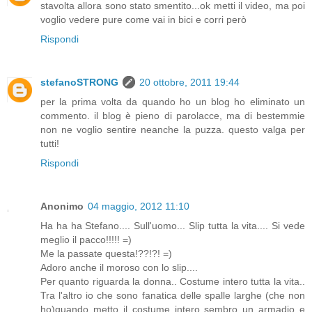
stavolta allora sono stato smentito...ok metti il video, ma poi
voglio vedere pure come vai in bici e corri però
Rispondi
stefanoSTRONG
20 ottobre, 2011 19:44
per la prima volta da quando ho un blog ho eliminato un
commento. il blog è pieno di parolacce, ma di bestemmie
non ne voglio sentire neanche la puzza. questo valga per
tutti!
Rispondi
Anonimo
04 maggio, 2012 11:10
Ha ha ha Stefano.... Sull'uomo... Slip tutta la vita.... Si vede
meglio il pacco!!!!! =)
Me la passate questa!??!?! =)
Adoro anche il moroso con lo slip....
Per quanto riguarda la donna.. Costume intero tutta la vita..
Tra l'altro io che sono fanatica delle spalle larghe (che non
ho)quando metto il costume intero sembro un armadio e