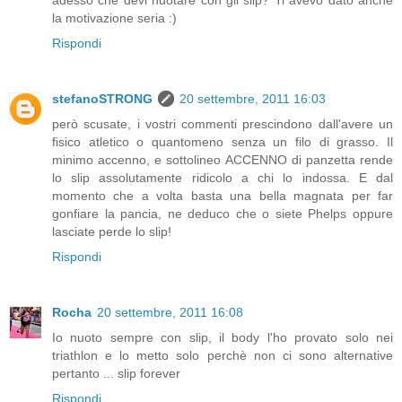
adesso che devi nuotare con gli slip? Ti avevo dato anche
la motivazione seria :)
Rispondi
stefanoSTRONG
20 settembre, 2011 16:03
però scusate, i vostri commenti prescindono dall'avere un
fisico atletico o quantomeno senza un filo di grasso. Il
minimo accenno, e sottolineo ACCENNO di panzetta rende
lo slip assolutamente ridicolo a chi lo indossa. E dal
momento che a volta basta una bella magnata per far
gonfiare la pancia, ne deduco che o siete Phelps oppure
lasciate perde lo slip!
Rispondi
Rocha
20 settembre, 2011 16:08
Io nuoto sempre con slip, il body l'ho provato solo nei
triathlon e lo metto solo perchè non ci sono alternative
pertanto ... slip forever
Rispondi