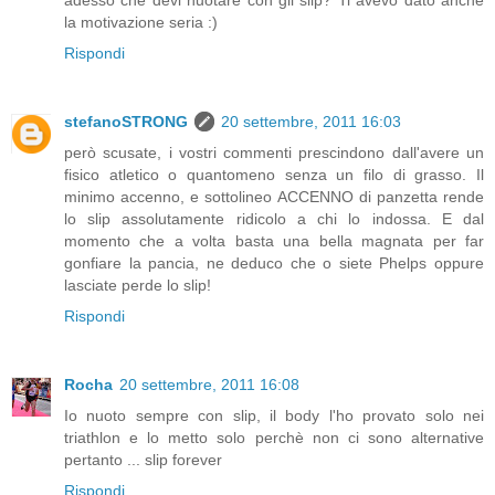
adesso che devi nuotare con gli slip? Ti avevo dato anche
la motivazione seria :)
Rispondi
stefanoSTRONG
20 settembre, 2011 16:03
però scusate, i vostri commenti prescindono dall'avere un
fisico atletico o quantomeno senza un filo di grasso. Il
minimo accenno, e sottolineo ACCENNO di panzetta rende
lo slip assolutamente ridicolo a chi lo indossa. E dal
momento che a volta basta una bella magnata per far
gonfiare la pancia, ne deduco che o siete Phelps oppure
lasciate perde lo slip!
Rispondi
Rocha
20 settembre, 2011 16:08
Io nuoto sempre con slip, il body l'ho provato solo nei
triathlon e lo metto solo perchè non ci sono alternative
pertanto ... slip forever
Rispondi