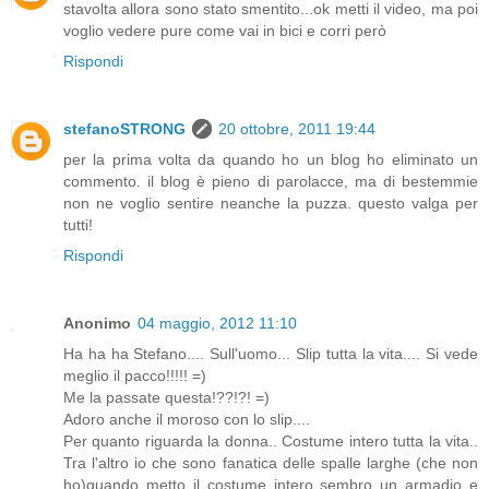
stavolta allora sono stato smentito...ok metti il video, ma poi
voglio vedere pure come vai in bici e corri però
Rispondi
stefanoSTRONG
20 ottobre, 2011 19:44
per la prima volta da quando ho un blog ho eliminato un
commento. il blog è pieno di parolacce, ma di bestemmie
non ne voglio sentire neanche la puzza. questo valga per
tutti!
Rispondi
Anonimo
04 maggio, 2012 11:10
Ha ha ha Stefano.... Sull'uomo... Slip tutta la vita.... Si vede
meglio il pacco!!!!! =)
Me la passate questa!??!?! =)
Adoro anche il moroso con lo slip....
Per quanto riguarda la donna.. Costume intero tutta la vita..
Tra l'altro io che sono fanatica delle spalle larghe (che non
ho)quando metto il costume intero sembro un armadio e