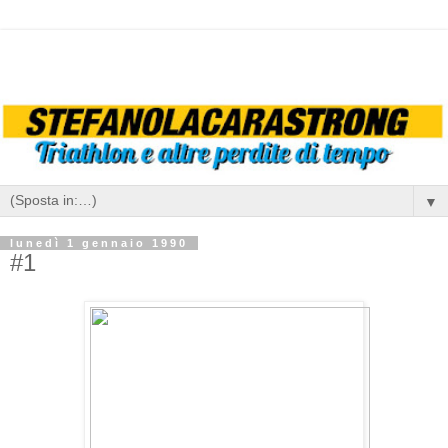
▼
lunedì 1 gennaio 1990
#1