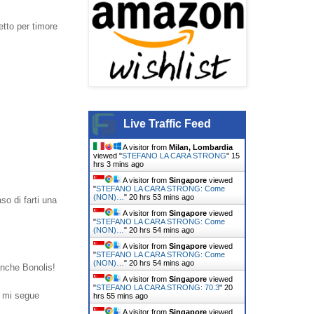
etto per timore
Live Traffic Feed
A visitor from
Milan, Lombardia
viewed "
STEFANO LA CARA STRONG
"
15
hrs 3 mins ago
A visitor from
Singapore
viewed
"
STEFANO LA CARA STRONG: Come
(NON)…
"
20 hrs 53 mins ago
so di farti una
A visitor from
Singapore
viewed
"
STEFANO LA CARA STRONG: Come
(NON)…
"
20 hrs 54 mins ago
A visitor from
Singapore
viewed
"
STEFANO LA CARA STRONG: Come
(NON)…
"
20 hrs 54 mins ago
 anche Bonolis!
A visitor from
Singapore
viewed
"
STEFANO LA CARA STRONG: 70.3
"
20
, mi segue
hrs 55 mins ago
A visitor from
Singapore
viewed