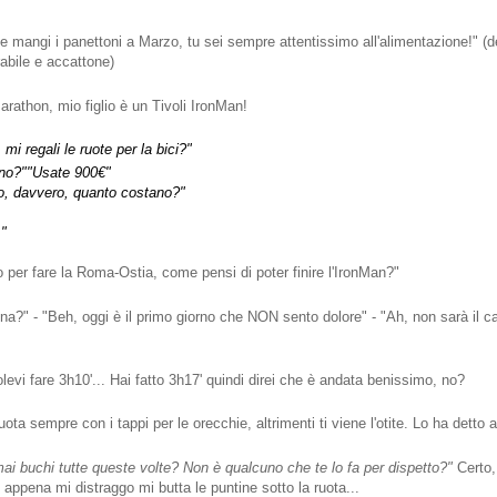
 mangi i panettoni a Marzo, tu sei sempre attentissimo all'alimentazione!" (d
rabile e accattone)
Marathon, mio figlio è un Tivoli IronMan!
 mi regali le ruote per la bici?"
no?"
"Usate 900€"
, davvero, quanto costano?"
."
o per fare la Roma-Ostia, come pensi di poter finire l'IronMan?"
a?" - "Beh, oggi è il primo giorno che NON sento dolore" - "Ah, non sarà il ca
levi fare 3h10'... Hai fatto 3h17' quindi direi che è andata benissimo, no?
ta sempre con i tappi per le orecchie, altrimenti ti viene l'otite. Lo ha detto
i buchi tutte queste volte? Non è qualcuno che te lo fa per dispetto?"
Certo
 appena mi distraggo mi butta le puntine sotto la ruota...