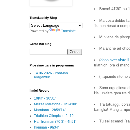
Bravo! 41'30" su 1
Translate My Blog
Ma cosa debbo fare
Tu non riesci a compre
Powered by
Translate
Mi viene da pianger
Cerca nel blog
Ma anche ad ottobr
(
dopo aver visto i
triathlon: ora ci manc
Prossime gare in programma
14.06.2026 - IronMan
(...quando ritorno
Klagenfurt
Sono orgogliosa d
I miei Record
Hai un'altra gara tra
10Km - 36'31"
Mezza Maratona - 1h24'00"
Tra tatuaggi, cors
famiglia! Mangia, rip
Maratona - 2h59'14"
Triathlon Olimpico - 2h12'
Tu sei scemo! (sape
Half Ironman (70.3) - 4h51'
Ironman - 9h34'