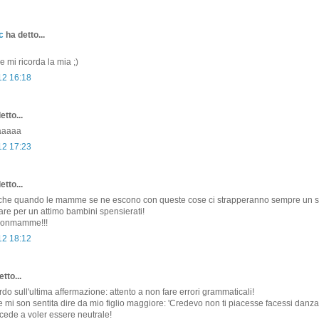
c
ha detto...
se mi ricorda la mia ;)
12 16:18
etto...
aaaaa
12 17:23
etto...
 è che quando le mamme se ne escono con queste cose ci strapperanno sempre un s
are per un attimo bambini spensierati!
Ironmamme!!!
12 18:12
tto...
do sull'ultima affermazione: attento a non fare errori grammaticali!
mi son sentita dire da mio figlio maggiore: 'Credevo non ti piacesse facessi danza
ede a voler essere neutrale!