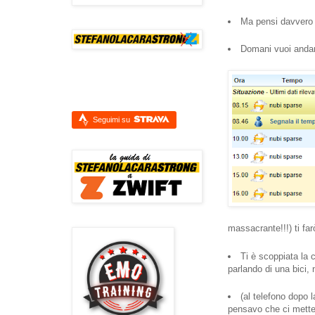
Ma pensi davvero di
Domani vuoi andare
Seguimi su
massacrante!!!) ti fa
Ti è scoppiata la 
parlando di una bici, 
(al telefono dopo
pensavo che ci mette