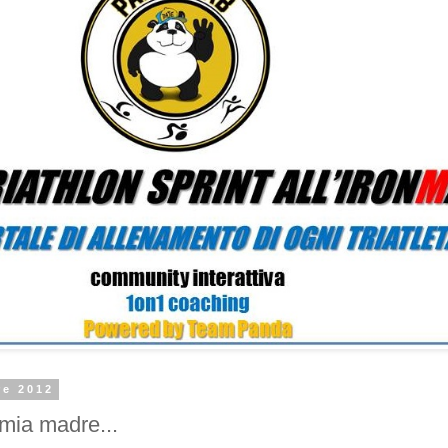
re 2012
mia madre...