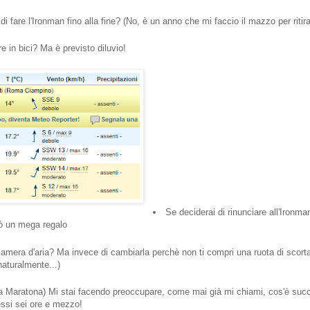
 fare l'Ironman fino alla fine? (No, è un anno che mi faccio il mazzo per ritira
 in bici? Ma è previsto diluvio!
Se deciderai di rinunciare all'Ironma
rò un mega regalo
camera d'aria? Ma invece di cambiarla perchè non ti compri una ruota di scort
naturalmente...)
 la Maratona) Mi stai facendo preoccupare, come mai già mi chiami, cos'è suc
ssi sei ore e mezzo!