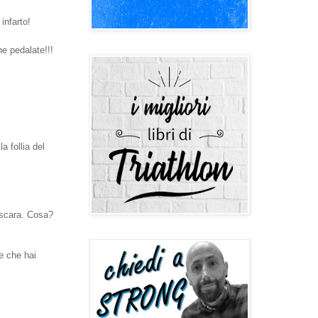
infarto!
ne pedalate!!!
a follia del
escara. Cosa?
e che hai