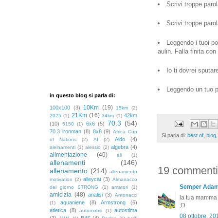
Scrivi troppe parol
Scrivi troppe paro
Leggendo i tuoi po
aulin. Falla finita co
Io ti dovrei sputare
Leggendo un tuo pos
in questo blog si parla di:
10Km
(19)
100x100
(3)
15km
(2)
21Km
(16)
42km
2025
(1)
34km
(1)
70.3
(54)
(10)
6x6
(5)
5150
(1)
70.3 ironman
(8)
8x8
(9)
Africa Cup
Si parla di:
best of
,
blog
Aldo
(4)
of Nations
(2)
AI
(2)
algebra
(4)
alelnamenti
(1)
alessio
(2)
alimentazione
(40)
all
(1)
allenamenti
(146)
19 commenti
allenamento
(214)
allenamento
alleycat
(3)
motivation
(2)
Almanacco
Semper Ada
del giorno STRONG
(1)
amatori
(1)
amicizia
(48)
analisi
(3)
Antonacci
la tua mamma è
aquaniene
(8)
Armstrong
(6)
(1)
;D
atletica
(8)
autostima
automobili
(1)
08 ottobre, 20
(3)
B4S
(4)