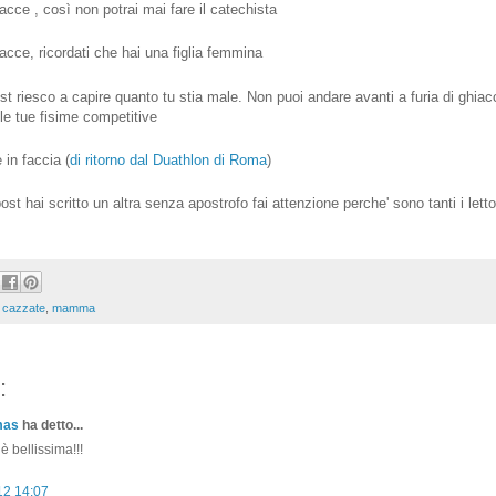
acce , così non potrai mai fare il catechista
lacce, ricordati che hai una figlia femmina
st riesco a capire quanto tu stia male. Non puoi andare avanti a furia di ghiac
n le tue fisime competitive
 in faccia (
di ritorno dal Duathlon di Roma
)
t hai scritto un altra senza apostrofo fai attenzione perche' sono tanti i letto
,
cazzate
,
mamma
:
mas
ha detto...
 bellissima!!!
12 14:07