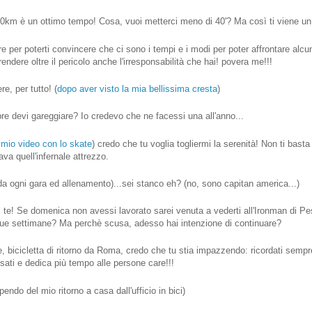
0km è un ottimo tempo! Cosa, vuoi metterci meno di 40'? Ma così ti viene un 
 per poterti convincere che ci sono i tempi e i modi per poter affrontare alcu
ndere oltre il pericolo anche l'irresponsabilità che hai! povera me!!!
e, per tutto! (
dopo aver visto la mia bellissima cresta
)
e devi gareggiare? Io credevo che ne facessi una all'anno...
l mio video con lo skate
) credo che tu voglia togliermi la serenità! Non ti basta l
ava quell'infernale attrezzo.
 da ogni gara ed allenamento)...sei stanco eh? (no, sono capitan america...)
i te! Se domenica non avessi lavorato sarei venuta a vederti all'Ironman di P
 due settimane? Ma perchè scusa, adesso hai intenzione di continuare?
e, bicicletta di ritorno da Roma, credo che tu stia impazzendo: ricordati sempr
osati e dedica più tempo alle persone care!!!
ndo del mio ritorno a casa dall'ufficio in bici)