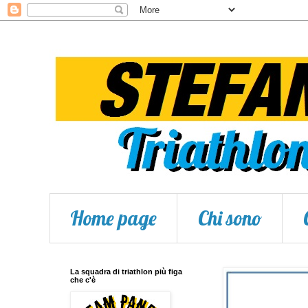
Home page
Chi sono
La squadra di triathlon più figa
che c'è