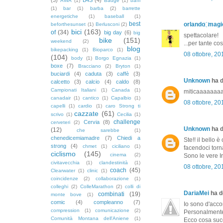
AWA
(1)
Badge
(1)
baffi
(1)
bar
(1)
barba
(2)
barrette
energetiche
(1)
baseball
(1)
best
orlando ҉ magi
beforthesunset
(1)
Berlusconi
(2)
bici
(163)
of
(34)
big day
(6)
big
spettacolare!
bike
(151)
weekend
(2)
...per tante co
blog
bikepacking
(1)
Bioparco
(1)
08 ottobre, 20
(104)
body
(1)
Borgo Egnazia
(1)
boxe
(7)
Bracciano
(2)
Bryton
(1)
buciardi
(4)
caduta
(3)
caffè
(3)
Unknown
ha d
calcetto
(3)
calcio
(4)
caldo
(8)
Campionati Italiani
(1)
Canada
(1)
miticaaaaaaa
canadair
(1)
cantico
(1)
Capalbio
(1)
08 ottobre, 20
capelli
(1)
cardio
(1)
caro Strong ti
cazzate
(61)
scrivo
(1)
Cecilia
(1)
challenge
Cervia
(8)
cerveteri
(2)
Unknown
ha d
(12)
che sarebbe
(1)
chenedicemiamadre
(7)
Chiedi a
Ste!! il bello
strong
(4)
chmet
(1)
ciciliano
(1)
facendoci torn
ciclismo
(145)
cinema
(2)
Sono le vere 
civitavecchia
(1)
clandestinità
(1)
08 ottobre, 20
coach
(45)
Clearwater
(1)
clinic
(1)
coincidenze
(2)
collaborazione
(1)
colleghi
(2)
ColleMarathon
(2)
colli di
DariaMei
ha de
combinati
(19)
monte bove
(1)
comic
(4)
compleanno
(7)
Io sono d'accor
compression
(1)
comunicazione
(2)
Personalmente 
Comunità Montana dell'Aniene
(1)
Ecco cosa succ