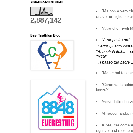
Visualizzazioni totali
"Ma non è vero che
di aver un figlio mise
2,887,142
"Altro che Tivoli 
Best Triathlon Blog
"A proposito ma'...
"Certo! Quanto costa
"Ahahahahahaha... no
"900€"
"Ti passo tuo padre..
"Ma se hai faticat
"Come va la schien
lastra?"
Avevi detto che vo
Mi raccomando, nuo
A Sté, ma come ma
ogni volta che esco e