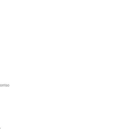
orriso
'