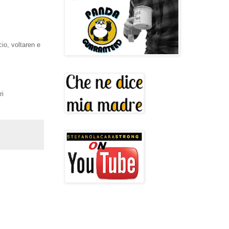
cio, voltaren e
ri