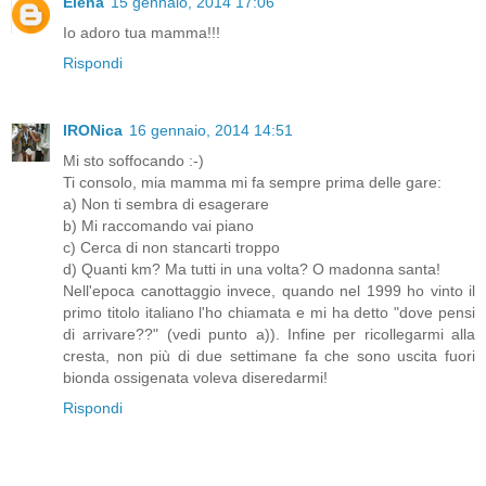
Elena
15 gennaio, 2014 17:06
Io adoro tua mamma!!!
Rispondi
IRONica
16 gennaio, 2014 14:51
Mi sto soffocando :-)
Ti consolo, mia mamma mi fa sempre prima delle gare:
a) Non ti sembra di esagerare
b) Mi raccomando vai piano
c) Cerca di non stancarti troppo
d) Quanti km? Ma tutti in una volta? O madonna santa!
Nell'epoca canottaggio invece, quando nel 1999 ho vinto il
primo titolo italiano l'ho chiamata e mi ha detto "dove pensi
di arrivare??" (vedi punto a)). Infine per ricollegarmi alla
cresta, non più di due settimane fa che sono uscita fuori
bionda ossigenata voleva diseredarmi!
Rispondi