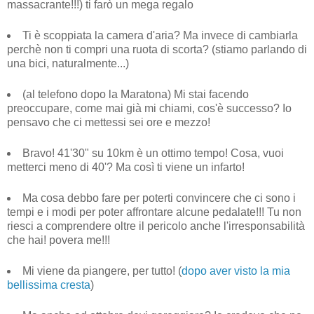
massacrante!!!) ti farò un mega regalo
Ti è scoppiata la camera d'aria? Ma invece di cambiarla
perchè non ti compri una ruota di scorta? (stiamo parlando di
una bici, naturalmente...)
(al telefono dopo la Maratona) Mi stai facendo
preoccupare, come mai già mi chiami, cos'è successo? Io
pensavo che ci mettessi sei ore e mezzo!
Bravo! 41'30" su 10km è un ottimo tempo! Cosa, vuoi
metterci meno di 40'? Ma così ti viene un infarto!
Ma cosa debbo fare per poterti convincere che ci sono i
tempi e i modi per poter affrontare alcune pedalate!!! Tu non
riesci a comprendere oltre il pericolo anche l'irresponsabilità
che hai! povera me!!!
Mi viene da piangere, per tutto! (
dopo aver visto la mia
bellissima cresta
)