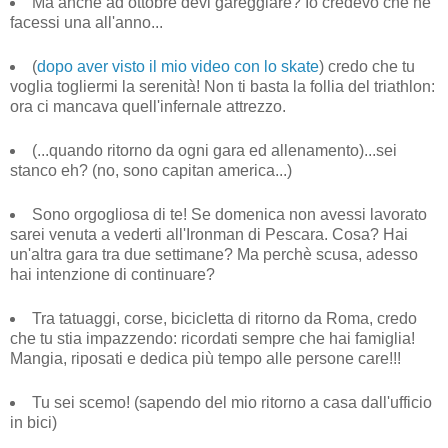
Ma anche ad ottobre devi gareggiare? Io credevo che ne
facessi una all'anno...
(
dopo aver visto il mio video con lo skate
) credo che tu
voglia togliermi la serenità! Non ti basta la follia del triathlon:
ora ci mancava quell'infernale attrezzo.
(...quando ritorno da ogni gara ed allenamento)...sei
stanco eh? (no, sono capitan america...)
Sono orgogliosa di te! Se domenica non avessi lavorato
sarei venuta a vederti all'Ironman di Pescara. Cosa? Hai
un'altra gara tra due settimane? Ma perchè scusa, adesso
hai intenzione di continuare?
Tra tatuaggi, corse, bicicletta di ritorno da Roma, credo
che tu stia impazzendo: ricordati sempre che hai famiglia!
Mangia, riposati e dedica più tempo alle persone care!!!
Tu sei scemo! (sapendo del mio ritorno a casa dall'ufficio
in bici)