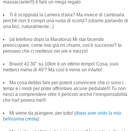
massacrante!!!) ti farò un mega regalo
Ti è scoppiata la camera d'aria? Ma invece di cambiarla
perchè non ti compri una ruota di scorta? (stiamo parlando di
una bici, naturalmente...)
(al telefono dopo la Maratona) Mi stai facendo
preoccupare, come mai già mi chiami, cos'è successo? Io
pensavo che ci mettessi sei ore e mezzo!
Bravo! 41'30" su 10km è un ottimo tempo! Cosa, vuoi
metterci meno di 40'? Ma così ti viene un infarto!
Ma cosa debbo fare per poterti convincere che ci sono i
tempi e i modi per poter affrontare alcune pedalate!!! Tu non
riesci a comprendere oltre il pericolo anche l'irresponsabilità
che hai! povera me!!!
Mi viene da piangere, per tutto! (
dopo aver visto la mia
bellissima cresta
)