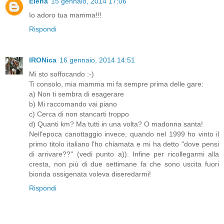
Elena
15 gennaio, 2014 17:06
Io adoro tua mamma!!!
Rispondi
IRONica
16 gennaio, 2014 14:51
Mi sto soffocando :-)
Ti consolo, mia mamma mi fa sempre prima delle gare:
a) Non ti sembra di esagerare
b) Mi raccomando vai piano
c) Cerca di non stancarti troppo
d) Quanti km? Ma tutti in una volta? O madonna santa!
Nell'epoca canottaggio invece, quando nel 1999 ho vinto il
primo titolo italiano l'ho chiamata e mi ha detto "dove pensi
di arrivare??" (vedi punto a)). Infine per ricollegarmi alla
cresta, non più di due settimane fa che sono uscita fuori
bionda ossigenata voleva diseredarmi!
Rispondi