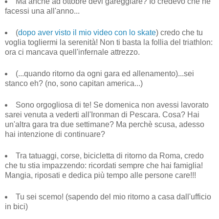
Ma anche ad ottobre devi gareggiare? Io credevo che ne
facessi una all'anno...
(
dopo aver visto il mio video con lo skate
) credo che tu
voglia togliermi la serenità! Non ti basta la follia del triathlon:
ora ci mancava quell'infernale attrezzo.
(...quando ritorno da ogni gara ed allenamento)...sei
stanco eh? (no, sono capitan america...)
Sono orgogliosa di te! Se domenica non avessi lavorato
sarei venuta a vederti all'Ironman di Pescara. Cosa? Hai
un'altra gara tra due settimane? Ma perchè scusa, adesso
hai intenzione di continuare?
Tra tatuaggi, corse, bicicletta di ritorno da Roma, credo
che tu stia impazzendo: ricordati sempre che hai famiglia!
Mangia, riposati e dedica più tempo alle persone care!!!
Tu sei scemo! (sapendo del mio ritorno a casa dall'ufficio
in bici)