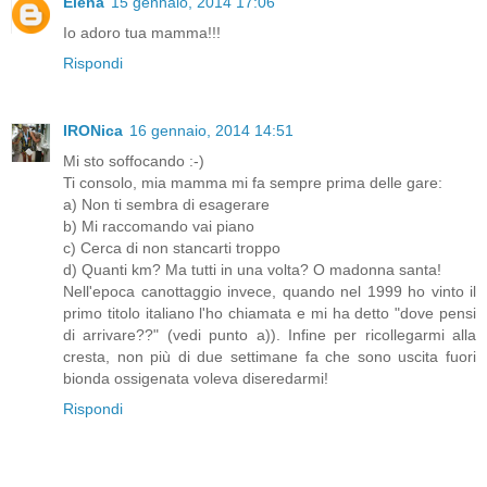
Elena
15 gennaio, 2014 17:06
Io adoro tua mamma!!!
Rispondi
IRONica
16 gennaio, 2014 14:51
Mi sto soffocando :-)
Ti consolo, mia mamma mi fa sempre prima delle gare:
a) Non ti sembra di esagerare
b) Mi raccomando vai piano
c) Cerca di non stancarti troppo
d) Quanti km? Ma tutti in una volta? O madonna santa!
Nell'epoca canottaggio invece, quando nel 1999 ho vinto il
primo titolo italiano l'ho chiamata e mi ha detto "dove pensi
di arrivare??" (vedi punto a)). Infine per ricollegarmi alla
cresta, non più di due settimane fa che sono uscita fuori
bionda ossigenata voleva diseredarmi!
Rispondi