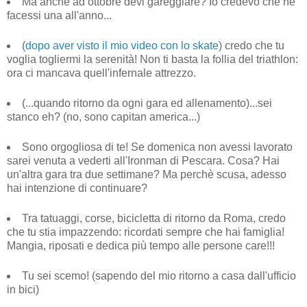
Ma anche ad ottobre devi gareggiare? Io credevo che ne
facessi una all'anno...
(
dopo aver visto il mio video con lo skate
) credo che tu
voglia togliermi la serenità! Non ti basta la follia del triathlon:
ora ci mancava quell'infernale attrezzo.
(...quando ritorno da ogni gara ed allenamento)...sei
stanco eh? (no, sono capitan america...)
Sono orgogliosa di te! Se domenica non avessi lavorato
sarei venuta a vederti all'Ironman di Pescara. Cosa? Hai
un'altra gara tra due settimane? Ma perchè scusa, adesso
hai intenzione di continuare?
Tra tatuaggi, corse, bicicletta di ritorno da Roma, credo
che tu stia impazzendo: ricordati sempre che hai famiglia!
Mangia, riposati e dedica più tempo alle persone care!!!
Tu sei scemo! (sapendo del mio ritorno a casa dall'ufficio
in bici)