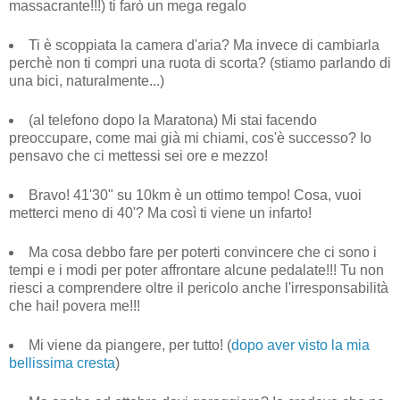
massacrante!!!) ti farò un mega regalo
Ti è scoppiata la camera d'aria? Ma invece di cambiarla
perchè non ti compri una ruota di scorta? (stiamo parlando di
una bici, naturalmente...)
(al telefono dopo la Maratona) Mi stai facendo
preoccupare, come mai già mi chiami, cos'è successo? Io
pensavo che ci mettessi sei ore e mezzo!
Bravo! 41'30" su 10km è un ottimo tempo! Cosa, vuoi
metterci meno di 40'? Ma così ti viene un infarto!
Ma cosa debbo fare per poterti convincere che ci sono i
tempi e i modi per poter affrontare alcune pedalate!!! Tu non
riesci a comprendere oltre il pericolo anche l'irresponsabilità
che hai! povera me!!!
Mi viene da piangere, per tutto! (
dopo aver visto la mia
bellissima cresta
)