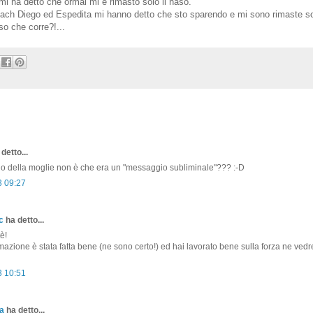
i mi ha detto che ormai mi è rimasto solo il naso.
 coach Diego ed Espedita mi hanno detto che sto sparendo e mi sono rimaste s
so che corre?!...
detto...
lo della moglie non è che era un "messaggio subliminale"??? :-D
3 09:27
c
ha detto...
è!
azione è stata fatta bene (ne sono certo!) ed hai lavorato bene sulla forza ne ved
3 10:51
a
ha detto...