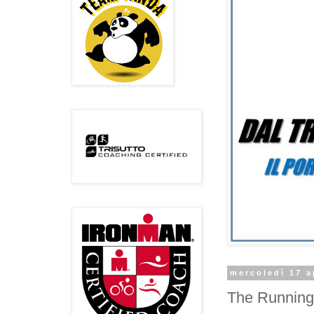
mercoledì 17 a
The Runnin