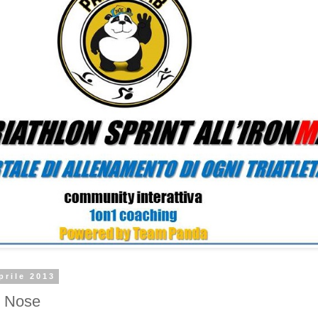
prile 2013
g Nose