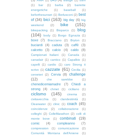
AWA
(1)
Badge
(1)
baffi
(1)
bar
(1)
barba
(2)
barrette
energetiche
(1)
baseball
(1)
best
beforthesunset
(1)
Berlusconi
(2)
bici
(163)
of
(34)
big day
(6)
big
bike
(151)
weekend
(2)
blog
bikepacking
(1)
Bioparco
(1)
(104)
body
(1)
Borgo Egnazia
(1)
boxe
(7)
Bracciano
(2)
Bryton
(1)
buciardi
(4)
caduta
(3)
caffè
(3)
calcetto
(3)
calcio
(4)
caldo
(8)
Campionati Italiani
(1)
Canada
(1)
canadair
(1)
cantico
(1)
Capalbio
(1)
capelli
(1)
cardio
(1)
caro Strong ti
cazzate
(61)
scrivo
(1)
Cecilia
(1)
challenge
Cervia
(8)
cerveteri
(2)
(12)
che sarebbe
(1)
chenedicemiamadre
(7)
Chiedi a
strong
(4)
chmet
(1)
ciciliano
(1)
ciclismo
(145)
cinema
(2)
civitavecchia
(1)
clandestinità
(1)
coach
(45)
Clearwater
(1)
clinic
(1)
coincidenze
(2)
collaborazione
(1)
colleghi
(2)
ColleMarathon
(2)
colli di
combinati
(19)
monte bove
(1)
comic
(4)
compleanno
(7)
compression
(1)
comunicazione
(2)
Comunità Montana dell'Aniene
(1)