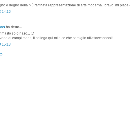
egno è degno della più raffinata rappresentazione di arte moderna.. bravo, mi piace 
3 14:16
mas
ha detto...
imasto solo naso... :D
vena di complimenti, il collega qui mi dice che somiglio all'attaccapanni!
3 15:13
to