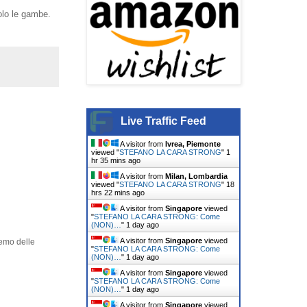
olo le gambe.
Live Traffic Feed
A visitor from
Ivrea, Piemonte
viewed "
STEFANO LA CARA STRONG
"
1
hr 35 mins ago
A visitor from
Milan, Lombardia
viewed "
STEFANO LA CARA STRONG
"
18
hrs 22 mins ago
A visitor from
Singapore
viewed
"
STEFANO LA CARA STRONG: Come
(NON)…
"
1 day ago
A visitor from
Singapore
viewed
remo delle
"
STEFANO LA CARA STRONG: Come
(NON)…
"
1 day ago
A visitor from
Singapore
viewed
"
STEFANO LA CARA STRONG: Come
(NON)…
"
1 day ago
A visitor from
Singapore
viewed