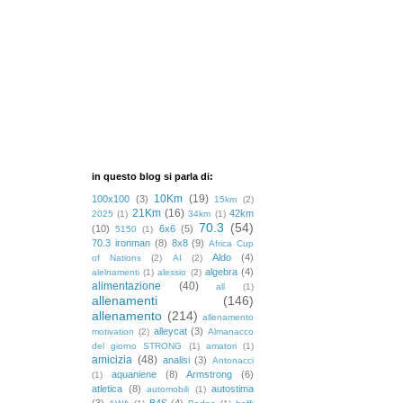
in questo blog si parla di:
10Km
(19)
100x100
(3)
15km
(2)
21Km
(16)
42km
2025
(1)
34km
(1)
70.3
(54)
(10)
6x6
(5)
5150
(1)
70.3 ironman
(8)
8x8
(9)
Africa Cup
Aldo
(4)
of Nations
(2)
AI
(2)
algebra
(4)
alelnamenti
(1)
alessio
(2)
alimentazione
(40)
all
(1)
allenamenti
(146)
allenamento
(214)
allenamento
alleycat
(3)
motivation
(2)
Almanacco
del giorno STRONG
(1)
amatori
(1)
amicizia
(48)
analisi
(3)
Antonacci
aquaniene
(8)
Armstrong
(6)
(1)
atletica
(8)
autostima
automobili
(1)
(3)
B4S
(4)