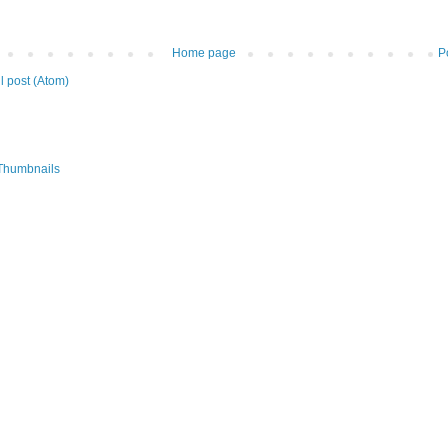
Home page
P
 post (Atom)