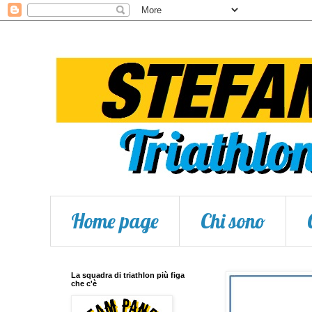
Home page
Chi sono
La squadra di triathlon più figa
che c'è