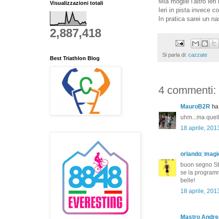
Mia moglie l'altro ier
Visualizzazioni totali
Ieri in pista invece
In pratica sarei un na
2,887,418
Si parla di:
cazzate
Best Triathlon Blog
4 commenti:
MauroB2R
ha 
uhm...ma quel
18 aprile, 201
orlando ҉ magi
buon segno St
se la programm
belle!
18 aprile, 201
Mastro Andre