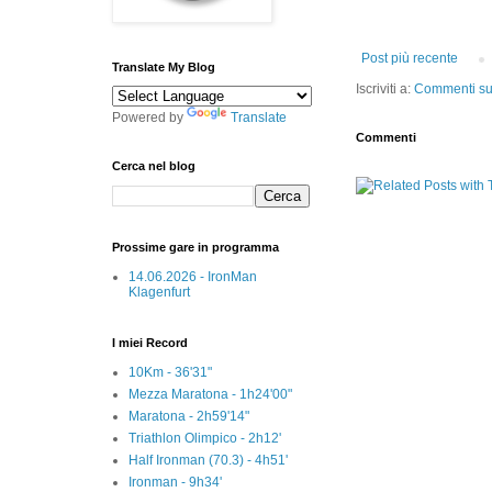
Post più recente
Translate My Blog
Iscriviti a:
Commenti sul
Powered by
Translate
Commenti
Cerca nel blog
Prossime gare in programma
14.06.2026 - IronMan
Klagenfurt
I miei Record
10Km - 36'31"
Mezza Maratona - 1h24'00"
Maratona - 2h59'14"
Triathlon Olimpico - 2h12'
Half Ironman (70.3) - 4h51'
Ironman - 9h34'