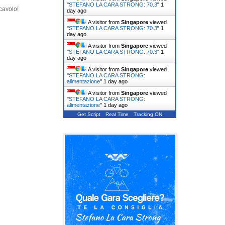
"
STEFANO LA CARA STRONG: 70.3
"
1
cavolo!
day ago
A visitor from
Singapore
viewed
"
STEFANO LA CARA STRONG: 70.3
"
1
day ago
A visitor from
Singapore
viewed
"
STEFANO LA CARA STRONG: 70.3
"
1
day ago
A visitor from
Singapore
viewed
"
STEFANO LA CARA STRONG:
alimentazione
"
1 day ago
A visitor from
Singapore
viewed
"
STEFANO LA CARA STRONG:
alimentazione
"
1 day ago
Get Script
Real Time
Tracking ON