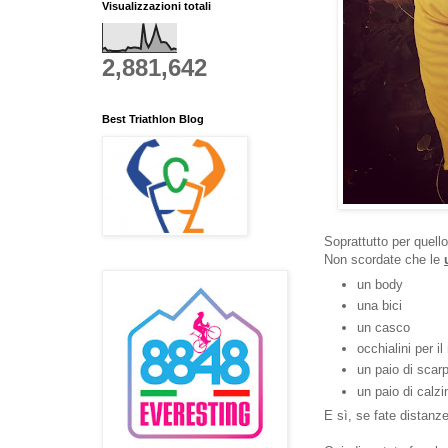
Visualizzazioni totali
2,881,642
Best Triathlon Blog
Soprattutto per quell
Non scordate che le
un body
una bici
un casco
occhialini per il
un paio di scar
un paio di calzi
E sì, se fate distanz