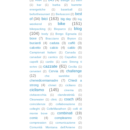
AWA
(1)
Badge
(1)
baffi
(1)
bar
(1)
barba
(2)
barrette
energetiche
(1)
baseball
(1)
best
beforthesunset
(1)
Berlusconi
(2)
bici
(163)
of
(34)
big day
(6)
big
bike
(151)
weekend
(2)
blog
bikepacking
(1)
Bioparco
(1)
(104)
body
(1)
Borgo Egnazia
(1)
boxe
(7)
Bracciano
(2)
Bryton
(1)
buciardi
(4)
caduta
(3)
caffè
(3)
calcetto
(3)
calcio
(4)
caldo
(8)
Campionati Italiani
(1)
Canada
(1)
canadair
(1)
cantico
(1)
Capalbio
(1)
capelli
(1)
cardio
(1)
caro Strong ti
cazzate
(61)
scrivo
(1)
Cecilia
(1)
challenge
Cervia
(8)
cerveteri
(2)
(12)
che sarebbe
(1)
chenedicemiamadre
(7)
Chiedi a
strong
(4)
chmet
(1)
ciciliano
(1)
ciclismo
(145)
cinema
(2)
civitavecchia
(1)
clandestinità
(1)
coach
(45)
Clearwater
(1)
clinic
(1)
coincidenze
(2)
collaborazione
(1)
colleghi
(2)
ColleMarathon
(2)
colli di
combinati
(19)
monte bove
(1)
comic
(4)
compleanno
(7)
compression
(1)
comunicazione
(2)
Comunità Montana dell'Aniene
(1)