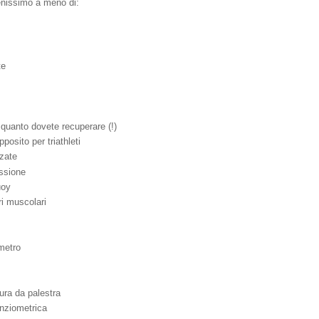
enissimo a meno di:
te
 quanto dovete recuperare (!)
osito per triathleti
zzate
ssione
uoy
ri muscolari
ometro
ura da palestra
nziometrica