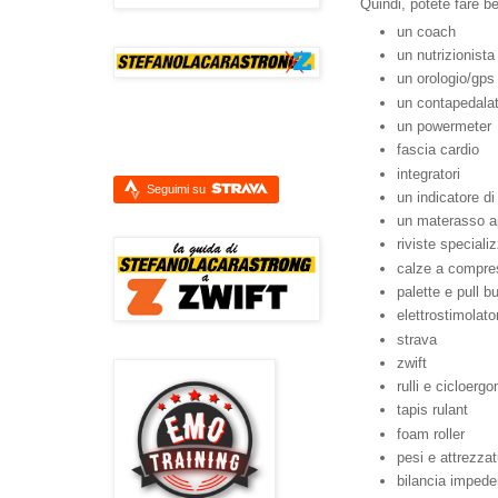
Quindi, potete fare b
un coach
un nutrizionista
un orologio/gps
un contapedala
un powermeter
fascia cardio
integratori
Seguimi su
un indicatore di
un materasso app
riviste speciali
calze a compre
palette e pull b
elettrostimolato
strava
zwift
rulli e cicloerg
tapis rulant
foam roller
pesi e attrezzat
bilancia impede