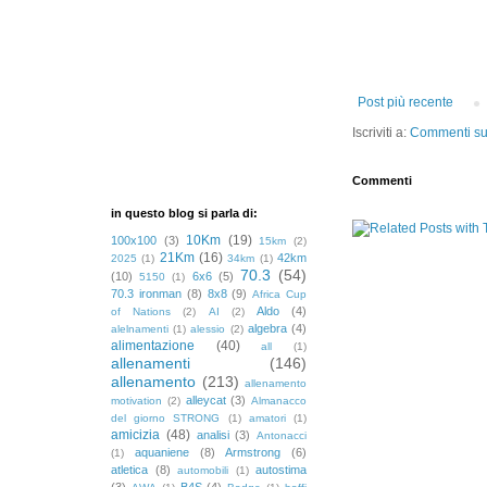
Post più recente
Iscriviti a:
Commenti sul
Commenti
in questo blog si parla di:
10Km
(19)
100x100
(3)
15km
(2)
21Km
(16)
42km
2025
(1)
34km
(1)
70.3
(54)
(10)
6x6
(5)
5150
(1)
70.3 ironman
(8)
8x8
(9)
Africa Cup
Aldo
(4)
of Nations
(2)
AI
(2)
algebra
(4)
alelnamenti
(1)
alessio
(2)
alimentazione
(40)
all
(1)
allenamenti
(146)
allenamento
(213)
allenamento
alleycat
(3)
motivation
(2)
Almanacco
del giorno STRONG
(1)
amatori
(1)
amicizia
(48)
analisi
(3)
Antonacci
aquaniene
(8)
Armstrong
(6)
(1)
atletica
(8)
autostima
automobili
(1)
(3)
B4S
(4)