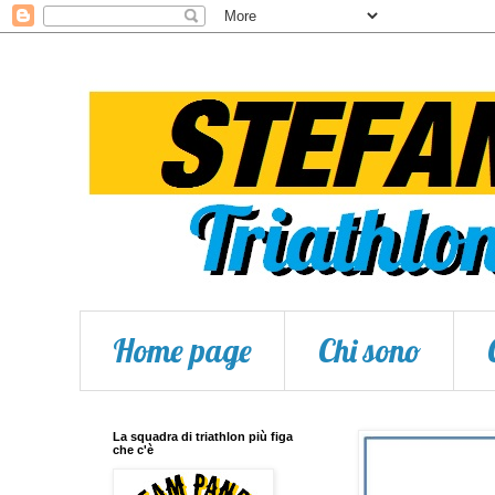
Home page
Chi sono
La squadra di triathlon più figa
che c'è