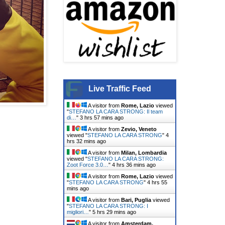
Live Traffic Feed
A visitor from
Rome, Lazio
viewed
"
STEFANO LA CARA STRONG: Il team
di…
"
3 hrs 57 mins ago
A visitor from
Zevio, Veneto
viewed "
STEFANO LA CARA STRONG
"
4
hrs 32 mins ago
A visitor from
Milan, Lombardia
viewed "
STEFANO LA CARA STRONG:
Zoot Force 3.0…
"
4 hrs 36 mins ago
A visitor from
Rome, Lazio
viewed
"
STEFANO LA CARA STRONG
"
4 hrs 55
mins ago
A visitor from
Bari, Puglia
viewed
"
STEFANO LA CARA STRONG: I
migliori…
"
5 hrs 29 mins ago
A visitor from
Amsterdam,