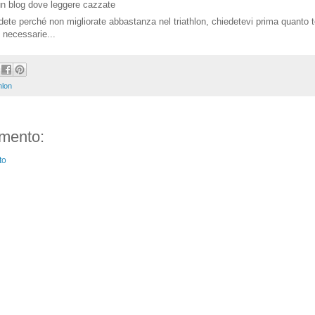
 un blog dove leggere cazzate
ete perché non migliorate abbastanza nel triathlon, chiedetevi prima quanto 
 necessarie...
thlon
mento:
to