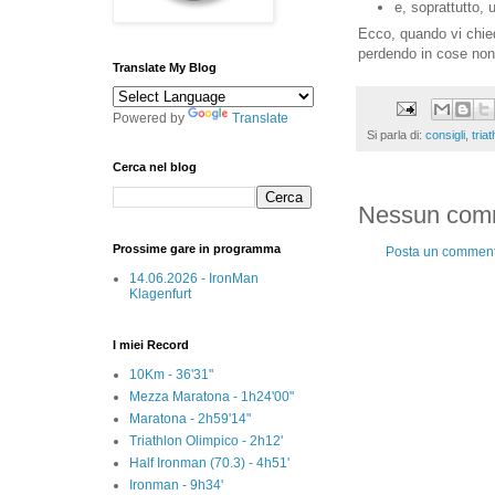
e, soprattutto,
Ecco, quando vi chied
perdendo in cose non
Translate My Blog
Powered by
Translate
Si parla di:
consigli
,
tria
Cerca nel blog
Nessun com
Prossime gare in programma
Posta un commen
14.06.2026 - IronMan
Klagenfurt
I miei Record
10Km - 36'31"
Mezza Maratona - 1h24'00"
Maratona - 2h59'14"
Triathlon Olimpico - 2h12'
Half Ironman (70.3) - 4h51'
Ironman - 9h34'