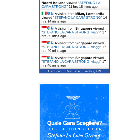
Noord-holland
viewed "
STEFANO LA
CARA STRONG
"
11 hrs 18 mins ago
A visitor from
Milan, Lombardia
viewed "
STEFANO LA CARA STRONG
"
14
hrs 14 mins ago
A visitor from
Singapore
viewed
"
STEFANO LA CARA STRONG: viaggi
"
17
hrs 39 mins ago
A visitor from
Singapore
viewed
"
STEFANO LA CARA STRONG: viaggi
"
17
hrs 40 mins ago
A visitor from
Singapore
viewed
"
STEFANO LA CARA STRONG: viaggi
"
17
hrs 40 mins ago
Get Script
Real Time
Tracking ON