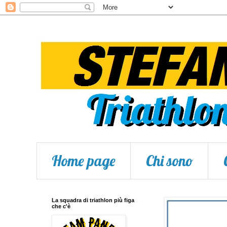
Home page
Chi sono
La squadra di triathlon più figa
che c'è