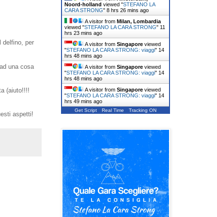
Noord-holland
viewed "
STEFANO LA
CARA STRONG
"
8 hrs 26 mins ago
A visitor from
Milan, Lombardia
viewed "
STEFANO LA CARA STRONG
"
11
hrs 23 mins ago
 delfino, per
A visitor from
Singapore
viewed
"
STEFANO LA CARA STRONG: viaggi
"
14
hrs 48 mins ago
e ad una cosa
A visitor from
Singapore
viewed
"
STEFANO LA CARA STRONG: viaggi
"
14
hrs 48 mins ago
 (aiuto!!!!
A visitor from
Singapore
viewed
"
STEFANO LA CARA STRONG: viaggi
"
14
hrs 49 mins ago
Get Script
Real Time
Tracking ON
sti aspetti!