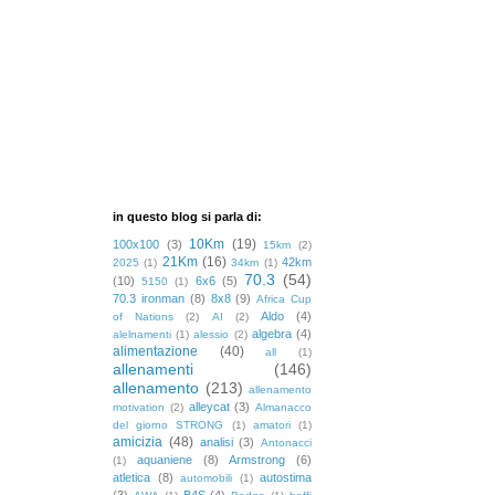
in questo blog si parla di:
10Km
(19)
100x100
(3)
15km
(2)
21Km
(16)
42km
2025
(1)
34km
(1)
70.3
(54)
(10)
6x6
(5)
5150
(1)
70.3 ironman
(8)
8x8
(9)
Africa Cup
Aldo
(4)
of Nations
(2)
AI
(2)
algebra
(4)
alelnamenti
(1)
alessio
(2)
alimentazione
(40)
all
(1)
allenamenti
(146)
allenamento
(213)
allenamento
alleycat
(3)
motivation
(2)
Almanacco
del giorno STRONG
(1)
amatori
(1)
amicizia
(48)
analisi
(3)
Antonacci
aquaniene
(8)
Armstrong
(6)
(1)
atletica
(8)
autostima
automobili
(1)
(3)
B4S
(4)