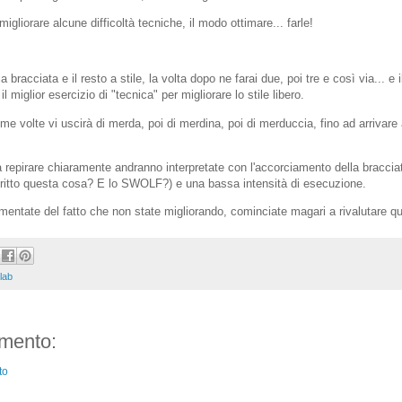
gliorare alcune difficoltà tecniche, il modo ottimare... farle!
bracciata e il resto a stile, la volta dopo ne farai due, poi tre e così via... e il
l miglior esercizio di "tecnica" per migliorare lo stile libero.
rime volte vi uscirà di merda, poi di merdina, poi di merduccia, fino ad arrivar
repirare chiaramente andranno interpretate con l'accorciamento della bracciata
ritto questa cosa? E lo SWOLF?) e una bassa intensità di esecuzione.
entate del fatto che non state migliorando, cominciate magari a rivalutare que
lab
mento:
to