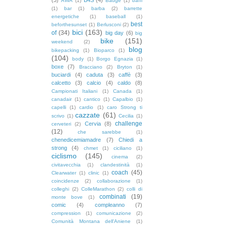
AWA
(1)
Badge
(1)
baffi
(1)
bar
(1)
barba
(2)
barrette
energetiche
(1)
baseball
(1)
best
beforthesunset
(1)
Berlusconi
(2)
bici
(163)
of
(34)
big day
(6)
big
bike
(151)
weekend
(2)
blog
bikepacking
(1)
Bioparco
(1)
(104)
body
(1)
Borgo Egnazia
(1)
boxe
(7)
Bracciano
(2)
Bryton
(1)
buciardi
(4)
caduta
(3)
caffè
(3)
calcetto
(3)
calcio
(4)
caldo
(8)
Campionati Italiani
(1)
Canada
(1)
canadair
(1)
cantico
(1)
Capalbio
(1)
capelli
(1)
cardio
(1)
caro Strong ti
cazzate
(61)
scrivo
(1)
Cecilia
(1)
challenge
Cervia
(8)
cerveteri
(2)
(12)
che sarebbe
(1)
chenedicemiamadre
(7)
Chiedi a
strong
(4)
chmet
(1)
ciciliano
(1)
ciclismo
(145)
cinema
(2)
civitavecchia
(1)
clandestinità
(1)
coach
(45)
Clearwater
(1)
clinic
(1)
coincidenze
(2)
collaborazione
(1)
colleghi
(2)
ColleMarathon
(2)
colli di
combinati
(19)
monte bove
(1)
comic
(4)
compleanno
(7)
compression
(1)
comunicazione
(2)
Comunità Montana dell'Aniene
(1)