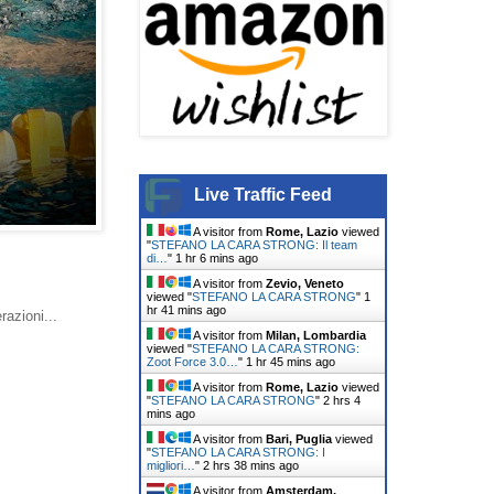
Live Traffic Feed
A visitor from
Rome, Lazio
viewed
"
STEFANO LA CARA STRONG: Il team
di…
"
1 hr 6 mins ago
A visitor from
Zevio, Veneto
viewed "
STEFANO LA CARA STRONG
"
1
hr 41 mins ago
razioni...
A visitor from
Milan, Lombardia
viewed "
STEFANO LA CARA STRONG:
Zoot Force 3.0…
"
1 hr 45 mins ago
A visitor from
Rome, Lazio
viewed
"
STEFANO LA CARA STRONG
"
2 hrs 4
mins ago
A visitor from
Bari, Puglia
viewed
"
STEFANO LA CARA STRONG: I
migliori…
"
2 hrs 38 mins ago
A visitor from
Amsterdam,