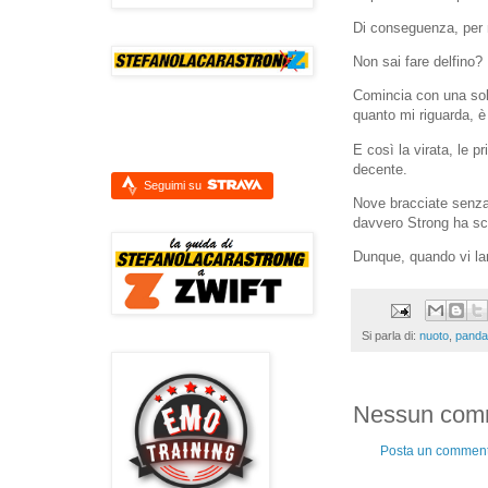
Di conseguenza, per mi
Non sai fare delfino?
Comincia con una sola 
quanto mi riguarda, è i
E così la virata, le p
decente.
Seguimi su
Nove bracciate senza 
davvero Strong ha sc
Dunque, quando vi lam
Si parla di:
nuoto
,
panda
Nessun com
Posta un commen