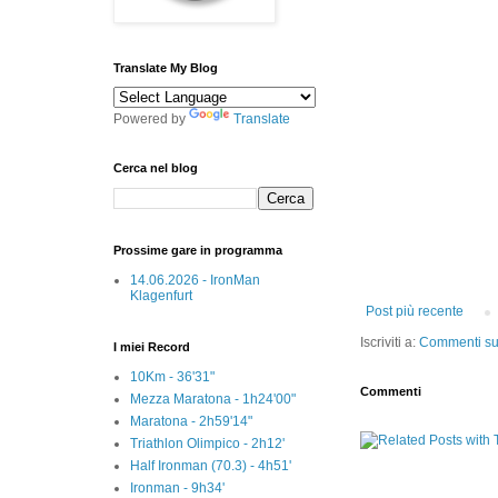
Translate My Blog
Powered by
Translate
Cerca nel blog
Prossime gare in programma
14.06.2026 - IronMan
Klagenfurt
Post più recente
Iscriviti a:
Commenti sul
I miei Record
10Km - 36'31"
Commenti
Mezza Maratona - 1h24'00"
Maratona - 2h59'14"
Triathlon Olimpico - 2h12'
Half Ironman (70.3) - 4h51'
Ironman - 9h34'