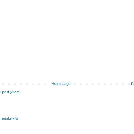
Home page
P
 post (Atom)