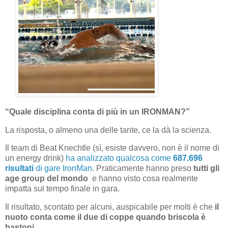
“Quale disciplina conta di più in un IRONMAN?”
La risposta, o almeno una delle tante, ce la dà la scienza.
Il team di Beat Knechtle (sì, esiste davvero, non è il nome di
un energy drink)
ha analizzato qualcosa come
687.696
risultati
di gare IronMan
. Praticamente hanno preso
tutti gli
age group del mondo
e hanno visto cosa realmente
impatta sul tempo finale in gara.
Il risultato, scontato per alcuni, auspicabile per molti è che
il
nuoto conta come il due di coppe quando briscola è
bastoni.