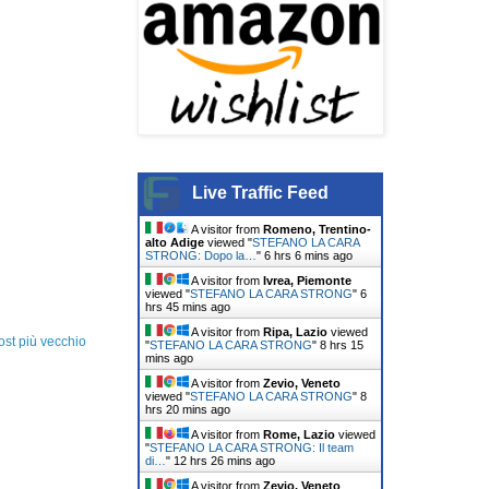
Live Traffic Feed
A visitor from
Romeno, Trentino-
alto Adige
viewed "
STEFANO LA CARA
STRONG: Dopo la…
"
6 hrs 6 mins ago
A visitor from
Ivrea, Piemonte
viewed "
STEFANO LA CARA STRONG
"
6
hrs 45 mins ago
A visitor from
Ripa, Lazio
viewed
ost più vecchio
"
STEFANO LA CARA STRONG
"
8 hrs 15
mins ago
A visitor from
Zevio, Veneto
viewed "
STEFANO LA CARA STRONG
"
8
hrs 20 mins ago
A visitor from
Rome, Lazio
viewed
"
STEFANO LA CARA STRONG: Il team
di…
"
12 hrs 26 mins ago
A visitor from
Zevio, Veneto