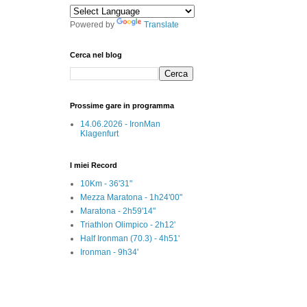
Powered by
Translate
Cerca nel blog
Prossime gare in programma
14.06.2026 - IronMan
Klagenfurt
I miei Record
10Km - 36'31"
Mezza Maratona - 1h24'00"
Maratona - 2h59'14"
Triathlon Olimpico - 2h12'
Half Ironman (70.3) - 4h51'
Ironman - 9h34'