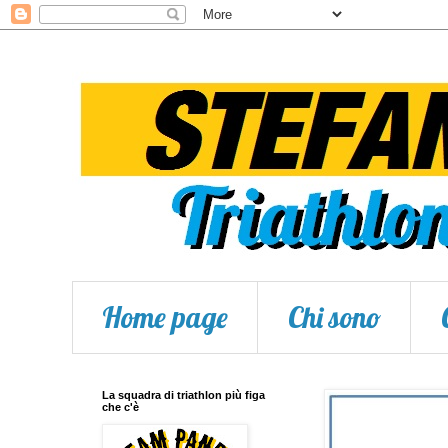
Home page
Chi sono
La squadra di triathlon più figa
che c'è