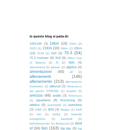
in questo blog si parla di:
10Km
(19)
100x100
(3)
15km
(2)
21Km
(16)
42km
2025
(1)
34km
(1)
70.3
(54)
(10)
6x6
(5)
5150
(1)
70.3 ironman
(8)
8x8
(9)
Africa Cup
Aldo
(4)
of Nations
(2)
AI
(2)
algebra
(4)
alelnamenti
(1)
alessio
(2)
alimentazione
(40)
all
(1)
allenamenti
(146)
allenamento
(213)
allenamento
alleycat
(3)
motivation
(2)
Almanacco
del giorno STRONG
(1)
amatori
(1)
amicizia
(48)
analisi
(3)
Antonacci
aquaniene
(8)
Armstrong
(6)
(1)
atletica
(8)
autostima
automobili
(1)
(3)
B4S
(4)
AWA
(1)
Badge
(1)
baffi
(1)
bar
(1)
barba
(2)
barrette
energetiche
(1)
baseball
(1)
best
beforthesunset
(1)
Berlusconi
(2)
bici
(163)
of
(34)
big day
(6)
big