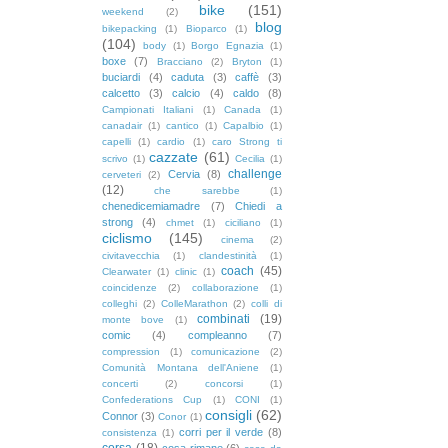
bike
(151)
weekend
(2)
blog
bikepacking
(1)
Bioparco
(1)
(104)
body
(1)
Borgo Egnazia
(1)
boxe
(7)
Bracciano
(2)
Bryton
(1)
buciardi
(4)
caduta
(3)
caffè
(3)
calcetto
(3)
calcio
(4)
caldo
(8)
Campionati Italiani
(1)
Canada
(1)
canadair
(1)
cantico
(1)
Capalbio
(1)
capelli
(1)
cardio
(1)
caro Strong ti
cazzate
(61)
scrivo
(1)
Cecilia
(1)
challenge
Cervia
(8)
cerveteri
(2)
(12)
che sarebbe
(1)
chenedicemiamadre
(7)
Chiedi a
strong
(4)
chmet
(1)
ciciliano
(1)
ciclismo
(145)
cinema
(2)
civitavecchia
(1)
clandestinità
(1)
coach
(45)
Clearwater
(1)
clinic
(1)
coincidenze
(2)
collaborazione
(1)
colleghi
(2)
ColleMarathon
(2)
colli di
combinati
(19)
monte bove
(1)
comic
(4)
compleanno
(7)
compression
(1)
comunicazione
(2)
Comunità Montana dell'Aniene
(1)
concerti
(2)
concorsi
(1)
Confederations Cup
(1)
CONI
(1)
consigli
(62)
Connor
(3)
Conor
(1)
corri per il verde
(8)
consistenza
(1)
corsa
(18)
cosa rimane
(6)