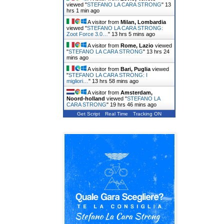
viewed "
STEFANO LA CARA STRONG
"
13
hrs 1 min ago
A visitor from
Milan, Lombardia
viewed "
STEFANO LA CARA STRONG:
Zoot Force 3.0…
"
13 hrs 5 mins ago
A visitor from
Rome, Lazio
viewed
"
STEFANO LA CARA STRONG
"
13 hrs 24
mins ago
A visitor from
Bari, Puglia
viewed
"
STEFANO LA CARA STRONG: I
migliori…
"
13 hrs 58 mins ago
A visitor from
Amsterdam,
Noord-holland
viewed "
STEFANO LA
CARA STRONG
"
19 hrs 46 mins ago
Get Script
Real Time
Tracking ON