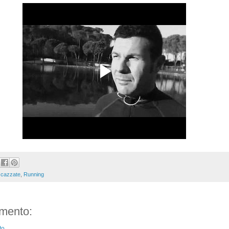
,
cazzate
,
Running
mento:
to