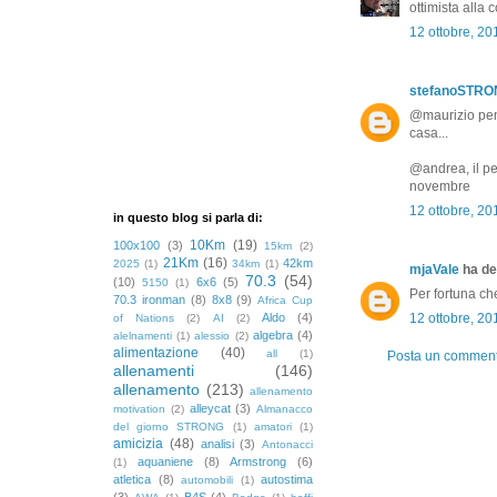
ottimista alla
12 ottobre, 20
stefanoSTR
@maurizio pens
casa...
@andrea, il pe
novembre
12 ottobre, 20
in questo blog si parla di:
10Km
(19)
100x100
(3)
15km
(2)
21Km
(16)
42km
2025
(1)
34km
(1)
mjaVale
ha det
70.3
(54)
(10)
6x6
(5)
5150
(1)
Per fortuna ch
70.3 ironman
(8)
8x8
(9)
Africa Cup
Aldo
(4)
12 ottobre, 20
of Nations
(2)
AI
(2)
algebra
(4)
alelnamenti
(1)
alessio
(2)
alimentazione
(40)
all
(1)
Posta un commen
allenamenti
(146)
allenamento
(213)
allenamento
alleycat
(3)
motivation
(2)
Almanacco
del giorno STRONG
(1)
amatori
(1)
amicizia
(48)
analisi
(3)
Antonacci
aquaniene
(8)
Armstrong
(6)
(1)
atletica
(8)
autostima
automobili
(1)
(3)
B4S
(4)