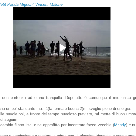
Petit Panda Mignon" Vincent Malone
 con partenza ad orario tranquillo. Dopotutto è comunque il mio unico gi
na un po’ stancante ma…1)la forma è buona 2)mi sveglio pieno di energie.
alle nuvole poi, a fronte del tempo nuvoloso previsto, mi mette di buon umo
 di seguirmi.
ambio filano lisci e ne approfitto per incontrare facce vecchie (
Mrindy
) e n
irena e cominciamo a puntare la prima boa. Il classico triangolo in senso orari