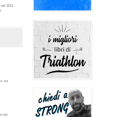
e nel 2011.
e.
ro, ma
io più