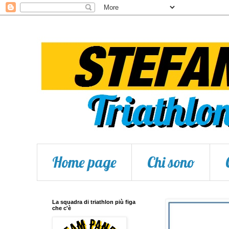
Home page
Chi sono
La squadra di triathlon più figa
che c'è