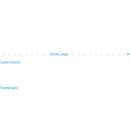
Home page
P
 post (Atom)