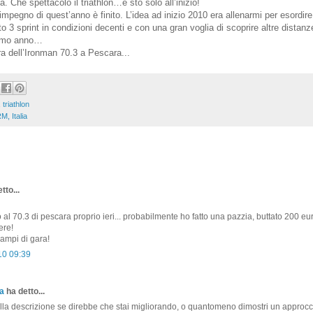
 Che spettacolo il triathlon…e sto solo all’inizio!
io impegno di quest’anno è finito. L’idea ad inizio 2010 era allenarmi per esordir
o 3 sprint in condizioni decenti e con una gran voglia di scoprire altre distanz
simo anno…
a dell’Ironman 70.3 a Pescara...
,
triathlon
M, Italia
tto...
o al 70.3 di pescara proprio ieri... probabilmente ho fatto una pazzia, buttato 200 eu
ere!
campi di gara!
10 09:39
a
ha detto...
lla descrizione se direbbe che stai migliorando, o quantomeno dimostri un approcc