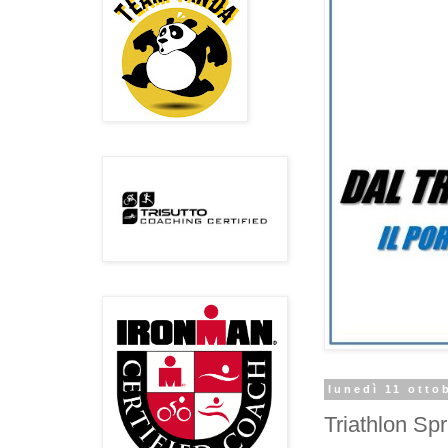
lunedì 11 otto
Triathlon Sp