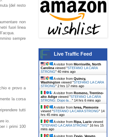
uta (del resto
 aumentare non
tri fuori linea
ll’acqua.
ammino sempre
Live Traffic Feed
A visitor from
Morrisville, North
Carolina
viewed "
STEFANO LA CARA
STRONG
"
40 mins ago
A visitor from
Quincy,
Washington
viewed "
STEFANO LA CARA
STRONG
"
2 hrs 17 mins ago
rchio e provo a
A visitor from
Romeno, Trentino-
alto Adige
viewed "
STEFANO LA CARA
mente la corsa
STRONG: Dopo la…
"
14 hrs 6 mins ago
A visitor from
Ivrea, Piemonte
iprendere tutti
viewed "
STEFANO LA CARA STRONG
"
14
hrs 45 mins ago
re io.
A visitor from
Ripa, Lazio
viewed
"
STEFANO LA CARA STRONG
"
16 hrs 15
per i primi 100
mins ago
A visitor from
Zevio, Veneto