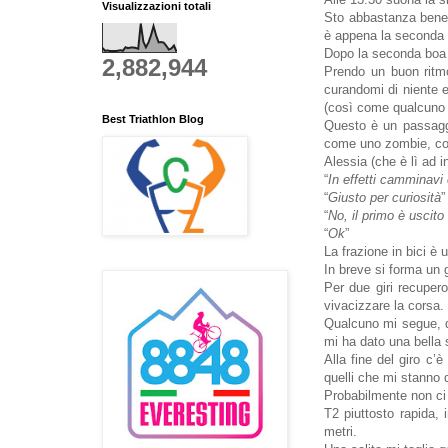
Visualizzazioni totali
Sto abbastanza bene 
è appena la seconda 
Dopo la seconda boa 
2,882,944
Prendo un buon ritmo
curandomi di niente 
(così come qualcuno c
Best Triathlon Blog
Questo è un passagg
come uno zombie, con
Alessia (che è lì ad i
“
In effetti camminavi
“
Giusto per curiosità
”
“
No, il primo è usci
“
Ok
”
La frazione in bici è 
In breve si forma un 
Per due giri recupero
vivacizzare la corsa.
Qualcuno mi segue, q
mi ha dato una bella
Alla fine del giro c’è
quelli che mi stanno 
Probabilmente non ci 
T2 piuttosto rapida, 
metri.