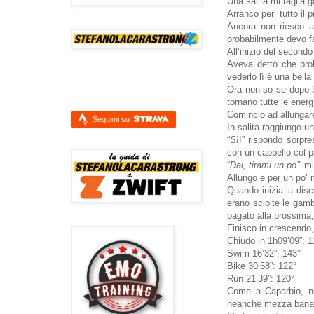
Una salita mi taglia 
Arranco per tutto il 
Ancora non riesco a 
probabilmente devo f
All’inizio del secondo
Aveva detto che prob
vederlo lì è una bella
Ora non so se dopo 3
tornano tutte le energ
Comincio ad allungare
Seguimi su
In salita raggiungo u
“
Sì
!” rispondo sorpr
con un cappello col 
“
Dai, tirami un po’
” mi
Allungo e per un po’ m
Quando inizia la dis
erano sciolte le gam
pagato alla prossima
Finisco in crescendo, 
Chiudo in 1h09’09”: 1
Swim 16’32”: 143°
Bike 30’58”: 122°
Run 21’39”: 120°
Come a Caparbio, no
neanche mezza bana