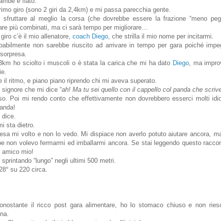
gambe e fiato.
primo giro (sono 2 giri da 2,4km) e mi passa parecchia gente.
sfruttare al meglio la corsa (che dovrebbe essere la frazione “meno peggi
are più combinati, ma ci sarà tempo per migliorare…
 giro c’è il mio allenatore,
coach Diego
, che strilla il mio nome per incitarmi.
abilmente non sarebbe riuscito ad arrivare in tempo per gara poiché impe
 sorpresa.
km ho sciolto i muscoli o è stata la carica che mi ha dato
Diego
, ma impro
ie.
 il ritmo, e piano piano riprendo chi mi aveva superato.
n signore che mi dice “
ah! Ma tu sei quello con il cappello col panda che scrive
eso. Poi mi rendo conto che effettivamente non dovrebbero esserci molti idi
panda!
 dice.
i sta dietro.
cesa mi volto e non lo vedo. Mi dispiace non averlo potuto aiutare ancora, m
be non volevo fermarmi ed imballarmi ancora. Se stai leggendo questo raccont
, amico mio!
sprintando “lungo” negli ultimi 500 metri.
28° su 220 circa.
nostante il ricco post gara alimentare, ho lo stomaco chiuso e non rie
na.