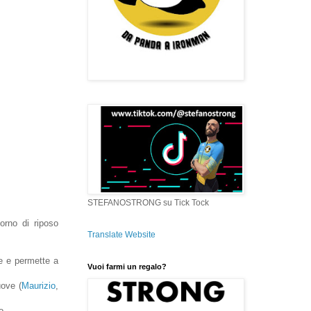
STEFANOSTRONG su Tick Tock
orno di riposo
Translate Website
re e permette a
Vuoi farmi un regalo?
uove (
Maurizio
,
o.