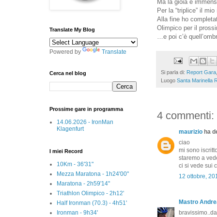
Ma la gioia è immensa.
Per la “triplice” il m
Alla fine ho completat
Olimpico per il pros
Translate My Blog
…e poi c’è quell’ombr
Powered by
Translate
Si parla di:
Report Gara
Cerca nel blog
Luogo
Santa Marinella R
Prossime gare in programma
4 commenti:
14.06.2026 - IronMan
Klagenfurt
maurizio
ha de
ciao
mi sono iscritt
I miei Record
staremo a ved
10Km - 36'31"
ci si vede sui 
Mezza Maratona - 1h24'00"
12 ottobre, 20
Maratona - 2h59'14"
Triathlon Olimpico - 2h12'
Mastro Andre
Half Ironman (70.3) - 4h51'
Ironman - 9h34'
bravissimo..da