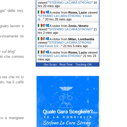
viewed "
STEFANO LA CARA STRONG
"
16
hrs 20 mins ago
o” delle tre),
A visitor from
Rome, Lazio
viewed
"
STEFANO LA CARA STRONG: Il team
di…
"
20 hrs 26 mins ago
gnato lavoro e
A visitor from
Zevio, Veneto
viewed "
STEFANO LA CARA STRONG
"
21
hrs 2 mins ago
vvisamente mi
A visitor from
Milan, Lombardia
viewed "
STEFANO LA CARA STRONG:
Zoot Force 3.0…
"
21 hrs 5 mins ago
 sul blog
”
A visitor from
Rome, Lazio
viewed
"
STEFANO LA CARA STRONG
"
21 hrs 24
oti che corrono
mins ago
Get Script
Real Time
Tracking ON
a ora che mi si
o, hai il caffè
sco a mangiare