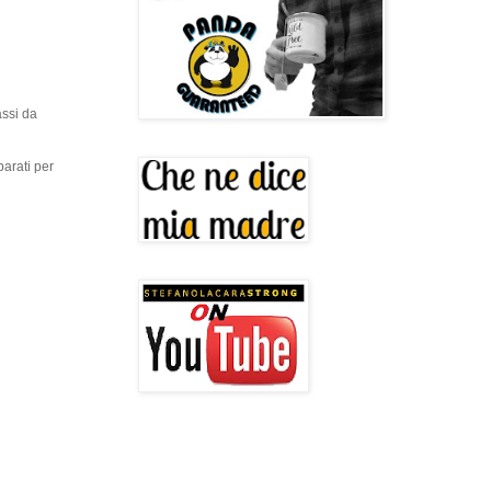
assi da
parati per