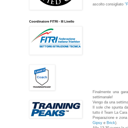
ascolto consigliato
"
Coordinatore FITRI - III Livello
Finalmente una gara
settimanale!
Vengo da una settima
Il sole che spunta d
tutto il Team La Cara
Preparazione e zona c
Gipsy
e
Brick
).
Alle 13:30 suona la s