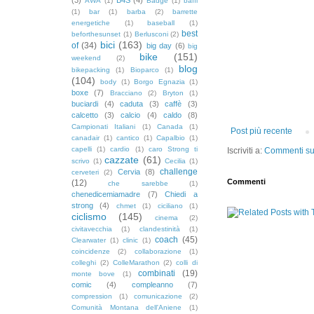
AWA
(1)
Badge
(1)
baffi
(1)
bar
(1)
barba
(2)
barrette
energetiche
(1)
baseball
(1)
best
beforthesunset
(1)
Berlusconi
(2)
bici
(163)
of
(34)
big day
(6)
big
bike
(151)
weekend
(2)
blog
bikepacking
(1)
Bioparco
(1)
(104)
body
(1)
Borgo Egnazia
(1)
boxe
(7)
Bracciano
(2)
Bryton
(1)
buciardi
(4)
caduta
(3)
caffè
(3)
calcetto
(3)
calcio
(4)
caldo
(8)
Campionati Italiani
(1)
Canada
(1)
Post più recente
canadair
(1)
cantico
(1)
Capalbio
(1)
capelli
(1)
cardio
(1)
caro Strong ti
Iscriviti a:
Commenti sul
cazzate
(61)
scrivo
(1)
Cecilia
(1)
challenge
Cervia
(8)
cerveteri
(2)
Commenti
(12)
che sarebbe
(1)
chenedicemiamadre
(7)
Chiedi a
strong
(4)
chmet
(1)
ciciliano
(1)
ciclismo
(145)
cinema
(2)
civitavecchia
(1)
clandestinità
(1)
coach
(45)
Clearwater
(1)
clinic
(1)
coincidenze
(2)
collaborazione
(1)
colleghi
(2)
ColleMarathon
(2)
colli di
combinati
(19)
monte bove
(1)
comic
(4)
compleanno
(7)
compression
(1)
comunicazione
(2)
Comunità Montana dell'Aniene
(1)