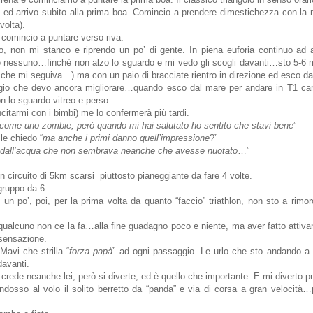
ed arrivo subito alla prima boa. Comincio a prendere dimestichezza con la m
volta).
comincio a puntare verso riva.
, non mi stanco e riprendo un po’ di gente. In piena euforia continuo ad
e nessuno…finchè non alzo lo sguardo e mi vedo gli scogli davanti…sto 5-6 me
he mi seguiva…) ma con un paio di bracciate rientro in direzione ed esco da
io che devo ancora migliorare…quando esco dal mare per andare in T1 c
 lo sguardo vitreo e perso.
ncitarmi con i bimbi) me lo confermerà più tardi.
 come uno zombie, però quando mi hai salutato ho sentito che stavi bene
”
 le chiedo “
ma anche i primi danno quell’impressione
?”
to dall’acqua che non sembrava neanche che avesse nuotato
…”
un circuito di 5km scarsi piuttosto pianeggiante da fare 4 volte.
gruppo da 6.
 un po’, poi, per la prima volta da quanto “faccio” triathlon, non sto a rimo
ualcuno non ce la fa…alla fine guadagno poco e niente, ma aver fatto attiva
 sensazione.
 Mavi che strilla “
forza papà
” ad ogni passaggio. Le urlo che sto andando a r
davanti.
crede neanche lei, però si diverte, ed è quello che importante. E mi diverto pu
indosso al volo il solito berretto da “panda” e via di corsa a gran velocità…