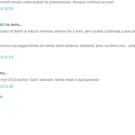
 corsa!Il morale conta quanto la preparazione, dunque continua accussì..
10 10:53
ONG
ha detto...
avo di darmi al mezzo ironman almeno fra 3 anni, però quella I pallinata a due p
rcorso era leggermente più breve delle distanze standard, però va bene così... pre
10 11:23
to...
e nel 2010 dovevi "solo" allenarti: niente male il piazzamento!
10 21:20
to