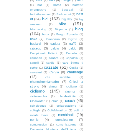
AWA
(1)
Badge
(1)
baffi
(1)
bar
(1)
barba
(2)
barrette
energetiche
(1)
baseball
(1)
best
beforthesunset
(1)
Berlusconi
(2)
bici
(163)
of
(34)
big day
(6)
big
bike
(151)
weekend
(2)
blog
bikepacking
(1)
Bioparco
(1)
(104)
body
(1)
Borgo Egnazia
(1)
boxe
(7)
Bracciano
(2)
Bryton
(1)
buciardi
(4)
caduta
(3)
caffè
(3)
calcetto
(3)
calcio
(4)
caldo
(8)
Campionati Italiani
(1)
Canada
(1)
canadair
(1)
cantico
(1)
Capalbio
(1)
capelli
(1)
cardio
(1)
caro Strong ti
cazzate
(61)
scrivo
(1)
Cecilia
(1)
challenge
Cervia
(8)
cerveteri
(2)
(12)
che sarebbe
(1)
chenedicemiamadre
(7)
Chiedi a
strong
(4)
chmet
(1)
ciciliano
(1)
ciclismo
(145)
cinema
(2)
civitavecchia
(1)
clandestinità
(1)
coach
(45)
Clearwater
(1)
clinic
(1)
coincidenze
(2)
collaborazione
(1)
colleghi
(2)
ColleMarathon
(2)
colli di
combinati
(19)
monte bove
(1)
comic
(4)
compleanno
(7)
compression
(1)
comunicazione
(2)
Comunità Montana dell'Aniene
(1)