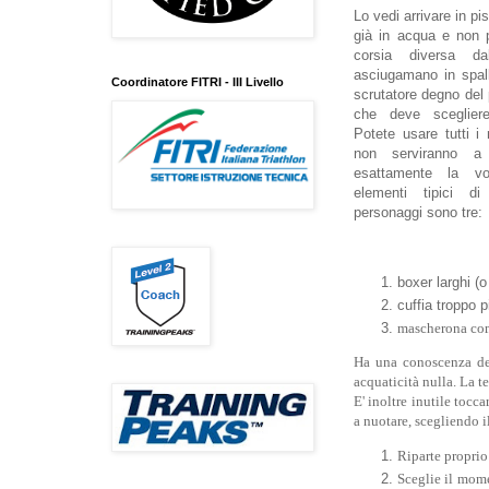
Lo vedi arrivare in pi
già in acqua e non 
corsia diversa da
asciugamano in spal
Coordinatore FITRI - III Livello
scrutatore degno del
che deve scegliere
Potete usare tutti i r
non serviranno a 
esattamente la vo
elementi tipici di
personaggi sono tre:
boxer larghi (o
cuffia troppo 
mascherona comp
Ha una conoscenza del
acquaticità nulla. La t
E' inoltre inutile tocc
a nuotare, scegliendo i
Riparte proprio
Sceglie il mome