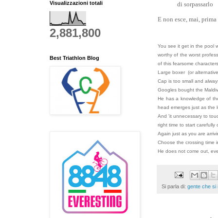
Visualizzazioni totali
di sorpassarlo
E non esce, mai, prima 
2,881,800
You see it get in the pool
worthy of the worst profes
Best Triathlon Blog
of this fearsome characters
Large boxer (or alternativel
Cap is too small and alway
Googles bought the Maldive
He has a knowledge of the
head emerges just as the l
And 'it unnecessary to to
right time to start carefully
Again just as you are arriv
Choose the crossing time in
He does not come out, ever
Si parla di:
gente che si 