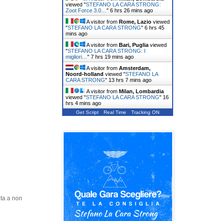
viewed "
STEFANO LA CARA STRONG:
Zoot Force 3.0…
"
6 hrs 26 mins ago
A visitor from
Rome, Lazio
viewed
"
STEFANO LA CARA STRONG
"
6 hrs 45
mins ago
A visitor from
Bari, Puglia
viewed
"
STEFANO LA CARA STRONG: I
migliori…
"
7 hrs 19 mins ago
A visitor from
Amsterdam,
Noord-holland
viewed "
STEFANO LA
CARA STRONG
"
13 hrs 7 mins ago
A visitor from
Milan, Lombardia
viewed "
STEFANO LA CARA STRONG
"
16
hrs 4 mins ago
Get Script
Real Time
Tracking ON
nta a non