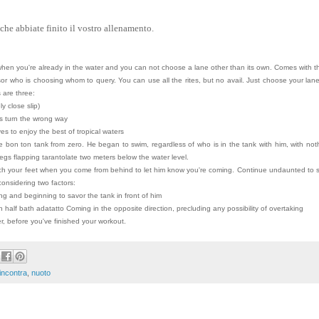
che abbiate finito il vostro allenamento.
 when you're already in the water and you can not choose a lane other than its own. Comes with th
sor who is choosing whom to query. You can use all the rites, but no avail. Just choose your lan
 are three:
y close slip)
s turn the wrong way
s to enjoy the best of tropical waters
 bon ton tank from zero. He began to swim, regardless of who is in the tank with him, with not
egs flapping tarantolate two meters below the water level.
uch your feet when you come from behind to let him know you're coming. Continue undaunted to 
 considering two factors:
ing and beginning to savor the tank in front of him
 half bath adatatto Coming in the opposite direction, precluding any possibility of overtaking
, before you've finished your workout.
incontra
,
nuoto