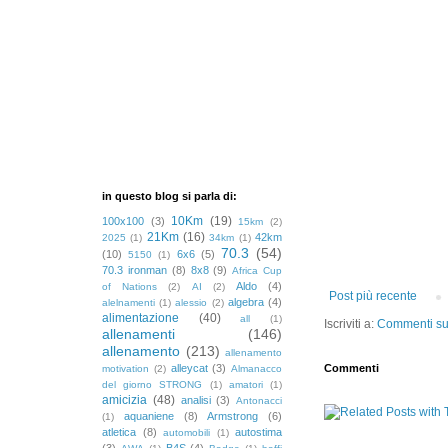
in questo blog si parla di:
10Km
(19)
100x100
(3)
15km
(2)
21Km
(16)
42km
2025
(1)
34km
(1)
70.3
(54)
(10)
6x6
(5)
5150
(1)
70.3 ironman
(8)
8x8
(9)
Africa Cup
Aldo
(4)
of Nations
(2)
AI
(2)
Post più recente
algebra
(4)
alelnamenti
(1)
alessio
(2)
alimentazione
(40)
all
(1)
Iscriviti a:
Commenti sul
allenamenti
(146)
allenamento
(213)
allenamento
Commenti
alleycat
(3)
motivation
(2)
Almanacco
del giorno STRONG
(1)
amatori
(1)
amicizia
(48)
analisi
(3)
Antonacci
aquaniene
(8)
Armstrong
(6)
(1)
atletica
(8)
autostima
automobili
(1)
(3)
B4S
(4)