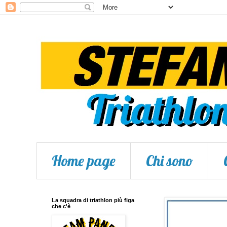
Home page
Chi sono
La squadra di triathlon più figa
che c'è