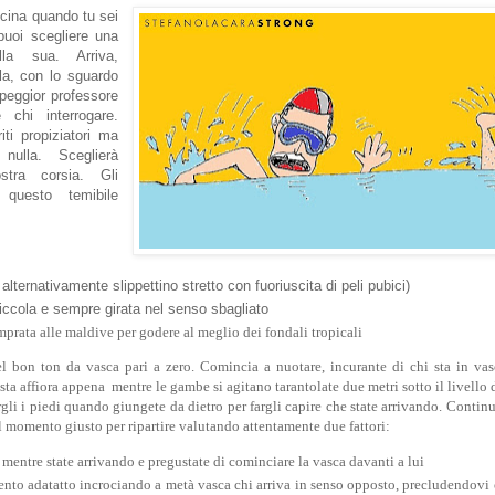
scina quando tu sei
puoi scegliere una
lla sua. Arriva,
la, con lo sguardo
 peggior professore
 chi interrogare.
iti propiziatori ma
nulla. Sceglierà
stra corsia. Gli
 questo temibile
 alternativamente slippettino stretto con fuoriuscita di peli pubici)
piccola e sempre girata nel senso sbagliato
rata alle maldive per godere al meglio dei fondali tropicali
 bon ton da vasca pari a zero. Comincia a nuotare, incurante di chi sta in vas
esta affiora appena mentre le gambe si agitano tarantolate due metri sotto il livello 
argli i piedi quando giungete da dietro per fargli capire che state arrivando. Contin
l momento giusto per ripartire valutando attentamente due fattori:
 mentre state arrivando e pregustate di cominciare la vasca davanti a lui
nto adatatto incrociando a metà vasca chi arriva in senso opposto, precludendovi 