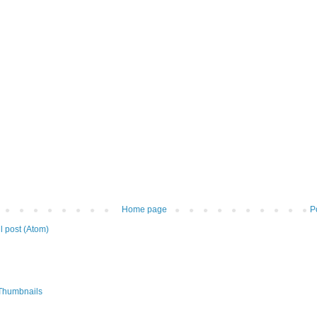
Home page
P
 post (Atom)