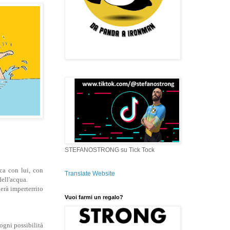
STEFANOSTRONG su Tick Tock
ca con lui, con
Translate Website
dell'acqua.
uerà imperterrito
Vuoi farmi un regalo?
ogni possibilità