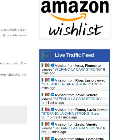
e scrutinizing look
e. Typical elements
Live Traffic Feed
hing acquatic. The
A visitor from
Ivrea, Piemonte
viewed "
STEFANO LA CARA STRONG
"
6
mins ago
swim, choosing the
A visitor from
Ripa, Lazio
viewed
"
STEFANO LA CARA STRONG
"
1 hr 36
mins ago
A visitor from
Zevio, Veneto
viewed "
STEFANO LA CARA STRONG
"
1
hr 41 mins ago
A visitor from
Rome, Lazio
viewed
"
STEFANO LA CARA STRONG: Il team
di…
"
5 hrs 47 mins ago
A visitor from
Zevio, Veneto
viewed "
STEFANO LA CARA STRONG
"
6
hrs 22 mins ago
A visitor from
Milan, Lombardia