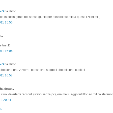
ONG
ha detto...
o la cuffia girata nel senso giusto per elevarti rispetto a questi tizi infimi :)
011 15:56
...
e tue :D
011 16:04
ONG
ha detto...
o che sono una zavorra, pensa che soggetti che mi sono capitati...
011 16:58
ha detto...
tuoi divertenti racconti (stavo senza pc), ora me li leggo tutti!!! ciao mitico stefano!!
13 20:24
to