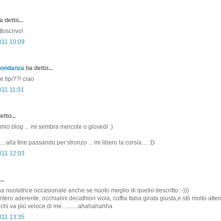
 detto...
ttoscrivo!
011 10:09
bondanza
ha detto...
e tipi??! ciao
011 11:01
etto...
il mio blog ... mi sembra mercole o giovedì :)
. alla fine passando per stronzo ... mi libero la corsia ... :D
011 12:03
..
na nuotatrice occasionale anche se nuoto meglio di quello descritto :-)))
ntero aderente, occhialini decathlon viola, cuffia Italia girata giusta,e stò molto atte
 chi va più veloce di me...........ahahahahha
011 13:35