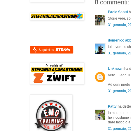
8 commenti:
Paolo Scotti
ha
Storie vere, so
31 gennaio, 2
domenico ab
tutto vero, e ch
Seguimi su
31 gennaio, 2
Unknown
ha d
Vero ... leggi 
Ad ogni modo ..
31 gennaio, 2
Patty
ha detto.
io mi reputo u
ho il costume i
dare fastidio a
31 gennaio, 2