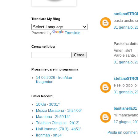
stefanoSTR
Translate My Blog
basta anche sol
31 gennaio, 2
Powered by
Translate
Paolo ha detto
Cerca nel blog
Amen, ste'!
Parole sante, l
31 gennaio, 2
Prossime gare in programma
14.06.2026 - IronMan
stefanoSTR
Klagenfurt
e se lo dico i
31 gennaio, 2
I miei Record
10Km - 36'31"
bastianella31
Mezza Maratona - 1h24'00"
mi mancavano i 
Maratona - 2h59'14"
17 giugno, 20
Triathlon Olimpico - 2h12'
Half Ironman (70.3) - 4h51'
Posta un commen
Ironman - 9h34'