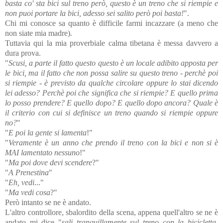
basta co' sta bici sul treno però, questo è un treno che si riempie e
non puoi portare la bici, adesso sei salito però poi basta!
".
Chi mi conosce sa quanto è difficile farmi incazzare (a meno che
non siate mia madre).
Tuttavia qui la mia proverbiale calma tibetana è messa davvero a
dura prova.
"
Scusi, a parte il fatto questo questo è un locale adibito apposta per
le bici, ma il fatto che non possa salire su questo treno - perchè poi
si riempie - è previsto da qualche circolare oppure lo stai dicendo
lei adesso? Perchè poi che significa che si riempie? E quello prima
lo posso prendere? E quello dopo? E quello dopo ancora? Quale è
il criterio con cui si definisce un treno quando si riempie oppure
no?
"
"
E poi la gente si lamenta
!"
"
Veramente è un anno che prendo il treno con la bici e non si è
MAI lamentato nessuno
!"
"
Ma poi dove devi scendere
?"
"
A Prenestina
"
"
Eh, vedi
..."
"
Ma vedi cosa
?"
Però intanto se ne è andato.
L'altro controllore, sbalordito della scena, appena quell'altro se ne è
andato mi dice "
sali tranquillamente sul treno con la bicicletta,