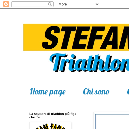
Home page
Chi sono
La squadra di triathlon più figa
che c'è