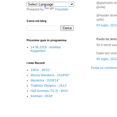
@giancarlo ver
gioda)
Powered by
Translate
@master domeni
salto)
Cerca nel blog
03 luglio, 201
Paolo ha detto
Prossime gare in programma
Se ti serve qua
14.06.2026 - IronMan
Klagenfurt
Dalle bici orma
05 luglio, 201
I miei Record
Posta un commen
10Km - 36'31"
Mezza Maratona - 1h24'00"
Maratona - 2h59'14"
Triathlon Olimpico - 2h12'
Half Ironman (70.3) - 4h51'
Ironman - 9h34'