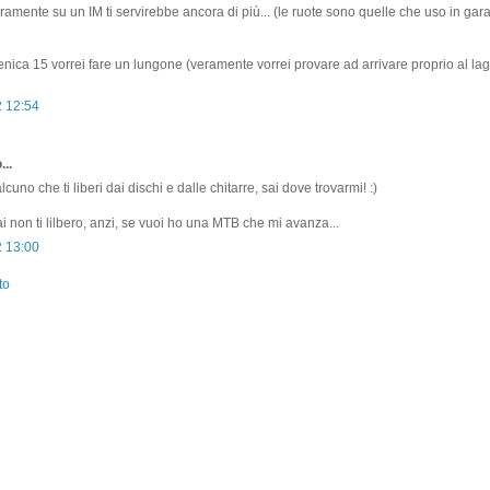
amente su un IM ti servirebbe ancora di più... (le ruote sono quelle che uso in gara
ca 15 vorrei fare un lungone (veramente vorrei provare ad arrivare proprio al lag
2 12:54
...
lcuno che ti liberi dai dischi e dalle chitarre, sai dove trovarmi! :)
i non ti lilbero, anzi, se vuoi ho una MTB che mi avanza...
2 13:00
to