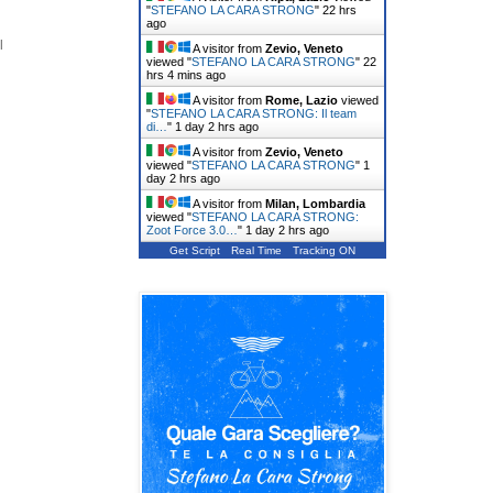
"
STEFANO LA CARA STRONG
"
22 hrs
ago
l
A visitor from
Zevio, Veneto
viewed "
STEFANO LA CARA STRONG
"
22
hrs 4 mins ago
A visitor from
Rome, Lazio
viewed
"
STEFANO LA CARA STRONG: Il team
di…
"
1 day 2 hrs ago
A visitor from
Zevio, Veneto
viewed "
STEFANO LA CARA STRONG
"
1
day 2 hrs ago
A visitor from
Milan, Lombardia
viewed "
STEFANO LA CARA STRONG:
Zoot Force 3.0…
"
1 day 2 hrs ago
Get Script
Real Time
Tracking ON