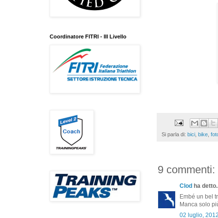
Coordinatore FITRI - III Livello
Si parla di:
bici
,
bike
,
fot
9 commenti:
Clod
ha detto..
Embé un bel tri
Manca solo più
02 luglio, 201