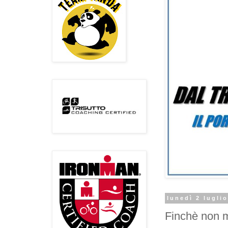
lunedì 2 lugli
Finchè non m