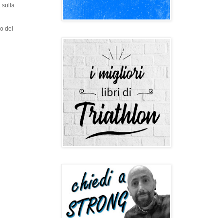
 sulla
o del