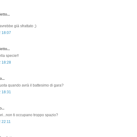
etto...
vrebbe già sfrattato ;)
2 18:07
etto...
lla specie!!
2 18:28
...
ota quando avrà il battesimo di gara?
2 18:31
...
ibri...non ti occupano troppo spazio?
2 22:11