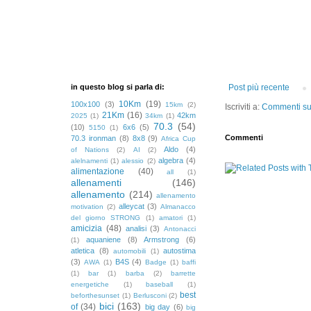
in questo blog si parla di:
Post più recente
10Km
(19)
100x100
(3)
15km
(2)
Iscriviti a:
Commenti sul
21Km
(16)
42km
2025
(1)
34km
(1)
70.3
(54)
(10)
6x6
(5)
5150
(1)
Commenti
70.3 ironman
(8)
8x8
(9)
Africa Cup
Aldo
(4)
of Nations
(2)
AI
(2)
algebra
(4)
alelnamenti
(1)
alessio
(2)
alimentazione
(40)
all
(1)
allenamenti
(146)
allenamento
(214)
allenamento
alleycat
(3)
motivation
(2)
Almanacco
del giorno STRONG
(1)
amatori
(1)
amicizia
(48)
analisi
(3)
Antonacci
aquaniene
(8)
Armstrong
(6)
(1)
atletica
(8)
autostima
automobili
(1)
(3)
B4S
(4)
AWA
(1)
Badge
(1)
baffi
(1)
bar
(1)
barba
(2)
barrette
energetiche
(1)
baseball
(1)
best
beforthesunset
(1)
Berlusconi
(2)
bici
(163)
of
(34)
big day
(6)
big