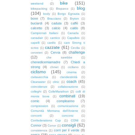
bike
(151)
weekend
(2)
blog
bikepacking
(1)
Bioparco
(1)
(104)
body
(1)
Borgo Egnazia
(1)
boxe
(7)
Bracciano
(2)
Bryton
(1)
buciardi
(4)
caduta
(3)
caffè
(3)
calcetto
(3)
calcio
(4)
caldo
(8)
Campionati Italiani
(1)
Canada
(1)
canadair
(1)
cantico
(1)
Capalbio
(1)
capelli
(1)
cardio
(1)
caro Strong ti
cazzate
(61)
scrivo
(1)
Cecilia
(1)
challenge
Cervia
(8)
cerveteri
(2)
(12)
che sarebbe
(1)
chenedicemiamadre
(7)
Chiedi a
strong
(4)
chmet
(1)
ciciliano
(1)
ciclismo
(145)
cinema
(2)
civitavecchia
(1)
clandestinità
(1)
coach
(45)
Clearwater
(1)
clinic
(1)
coincidenze
(2)
collaborazione
(1)
colleghi
(2)
ColleMarathon
(2)
colli di
combinati
(19)
monte bove
(1)
comic
(4)
compleanno
(7)
compression
(1)
comunicazione
(2)
Comunità Montana dell'Aniene
(1)
concerti
(2)
concorsi
(1)
Confederations Cup
(1)
CONI
(1)
consigli
(62)
Connor
(3)
Conor
(1)
corri per il verde
(8)
consistenza
(1)
corsa
(18)
cosa rimane
(6)