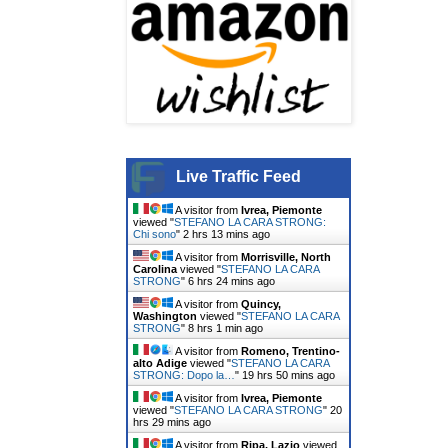
Live Traffic Feed
A visitor from
Ivrea, Piemonte
viewed "
STEFANO LA CARA STRONG:
Chi sono
"
2 hrs 13 mins ago
A visitor from
Morrisville, North
Carolina
viewed "
STEFANO LA CARA
STRONG
"
6 hrs 24 mins ago
A visitor from
Quincy,
Washington
viewed "
STEFANO LA CARA
STRONG
"
8 hrs 1 min ago
A visitor from
Romeno, Trentino-
alto Adige
viewed "
STEFANO LA CARA
STRONG: Dopo la…
"
19 hrs 50 mins ago
A visitor from
Ivrea, Piemonte
viewed "
STEFANO LA CARA STRONG
"
20
hrs 29 mins ago
A visitor from
Ripa, Lazio
viewed