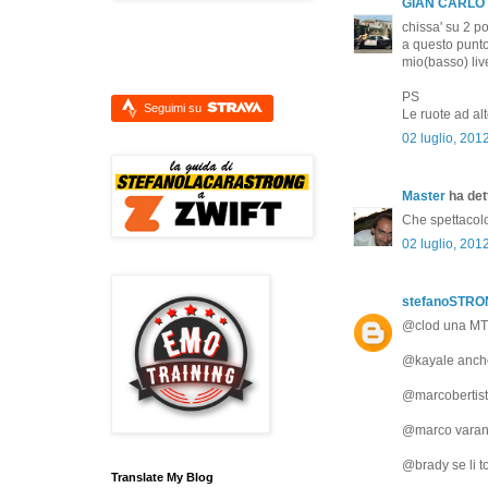
GIAN CARLO
chissa' su 2 po
a questo punto
mio(basso) live
PS
Seguimi su
Le ruote ad alt
02 luglio, 201
Master
ha dett
Che spettacol
02 luglio, 201
stefanoSTR
@clod una MTB
@kayale anche 
@marcobertistr
@marco varano
@brady se li t
Translate My Blog