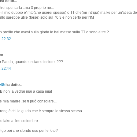
ha detto...
trei spuntarla ..ma 3 proprio no...
 il mio dubbio e' mtb(che userei spesso) o TT che(mi intriga) ma ke per un'atleta de
llo sarebbe utile (forse) solo sul 70.3 e non certo per l'IM
o profilo che avevi sulla gioda le hai messe sulla TT o sono altre ?
2 22:32
o...
o Panda, quando usciamo insieme???
2 22:44
ONG
ha detto...
 non la vedrai mai a casa mia!
mia madre, se ti può consolare...
ong è chi le guida che è sempre lo stesso scarso...
 lake a fine settembre
olgo poi che sfondo uso per le foto?