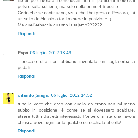
Bè un pò di doloretti sono usciti fuori, in particolar modo sui
polsi e sulla schiena, ma solo nelle prime 4-5 uscite.
Certo che se continuano, visto che l'hai presa a Pescara, fai
un salto da Alessio a farti mettere in posizione ;)
Ma quell'erbaccia quanno la tajamo??????
Rispondi
Papà
06 luglio, 2012 13:49
...peccato che non abbiano inventato un taglia-erba a
pedali.
Rispondi
orlando ҉ magic
06 luglio, 2012 14:32
tutte le volte che esco con quella da crono non mi metto
subito in posizione, è come se si dovessero scaldare,
stirare tutti i distretti interessati. Poi però si sta una favola
chiusi a uovo, ogni tanto qualche scrocchiata al collo!
Rispondi