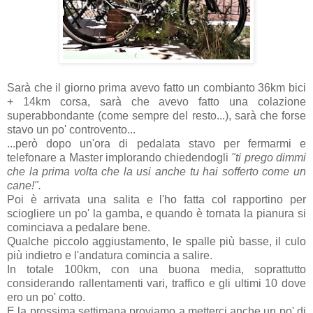
Sarà che il giorno prima avevo fatto un combianto 36km bici
+ 14km corsa, sarà che avevo fatto una colazione
superabbondante (come sempre del resto...), sarà che forse
stavo un po' controvento...
...però dopo un'ora di pedalata stavo per fermarmi e
telefonare a Master implorando chiedendogli
"ti prego dimmi
che la prima volta che la usi anche tu hai sofferto come un
cane!".
Poi è arrivata una salita e l'ho fatta col rapportino per
sciogliere un po' la gamba, e quando è tornata la pianura si
cominciava a pedalare bene.
Qualche piccolo aggiustamento, le spalle più basse, il culo
più indietro e l'andatura comincia a salire.
In totale 100km, con una buona media, soprattutto
considerando rallentamenti vari, traffico e gli ultimi 10 dove
ero un po' cotto.
E la prossima settimana proviamo a metterci anche un po' di