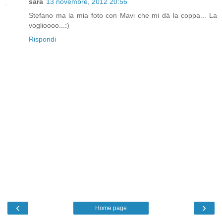
sara
13 novembre, 2012 20:56
Stefano ma la mia foto con Mavi che mi dà la coppa... La
voglioooo...:)
Rispondi
‹
›
Home page