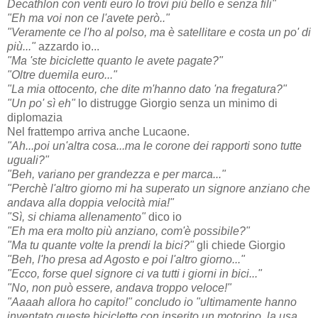
Decathlon con venti euro lo trovi più bello e senza fili"
"Eh ma voi non ce l'avete però.."
"Veramente ce l'ho al polso, ma è satellitare e costa un po' di
più..."
azzardo io...
"Ma 'ste biciclette quanto le avete pagate?"
"Oltre duemila euro..."
"La mia ottocento, che dite m'hanno dato 'na fregatura?"
"Un po' sì eh"
lo distrugge Giorgio senza un minimo di
diplomazia
Nel frattempo arriva anche Lucaone.
"Ah...poi un'altra cosa...ma le corone dei rapporti sono tutte
uguali?"
"Beh, variano per grandezza e per marca..."
"Perchè l'altro giorno mi ha superato un signore anziano che
andava alla doppia velocità mia!"
"Sì, si chiama allenamento"
dico io
"Eh ma era molto più anziano, com'è possibile?"
"Ma tu quante volte la prendi la bici?"
gli chiede Giorgio
"Beh, l'ho presa ad Agosto e poi l'altro giorno..."
"Ecco, forse quel signore ci va tutti i giorni in bici..."
"No, non può essere, andava troppo veloce!"
"Aaaah allora ho capito!" concludo io "ultimamente hanno
inventato queste biciclette con inserito un motorino, la usa