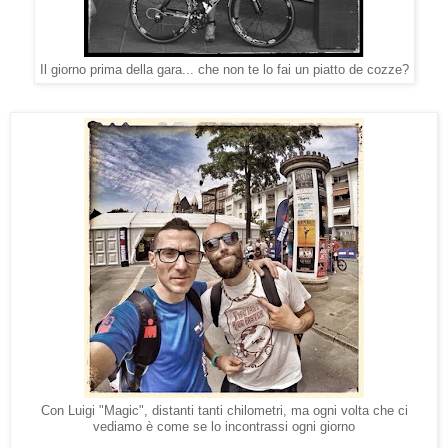
Il giorno prima della gara... che non te lo fai un piatto de cozze?
Con Luigi "Magic", distanti tanti chilometri, ma ogni volta che ci
vediamo è come se lo incontrassi ogni giorno