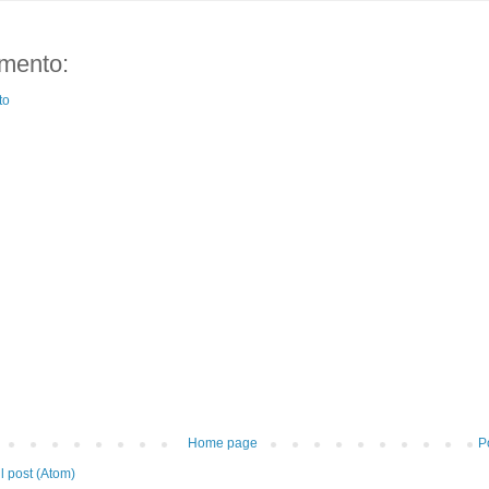
mento:
to
Home page
P
 post (Atom)