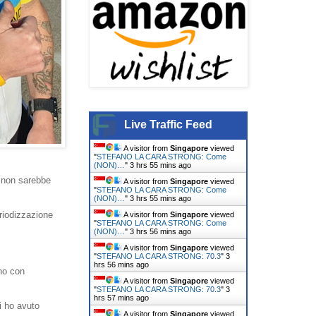
Live Traffic Feed
A visitor from
Singapore
viewed
"
STEFANO LA CARA STRONG: Come
(NON)…
"
3 hrs 55 mins ago
o non sarebbe
A visitor from
Singapore
viewed
"
STEFANO LA CARA STRONG: Come
(NON)…
"
3 hrs 55 mins ago
riodizzazione
A visitor from
Singapore
viewed
"
STEFANO LA CARA STRONG: Come
(NON)…
"
3 hrs 56 mins ago
A visitor from
Singapore
viewed
"
STEFANO LA CARA STRONG: 70.3
"
3
hrs 56 mins ago
rno con
A visitor from
Singapore
viewed
"
STEFANO LA CARA STRONG: 70.3
"
3
hrs 57 mins ago
i ho avuto
A visitor from
Singapore
viewed