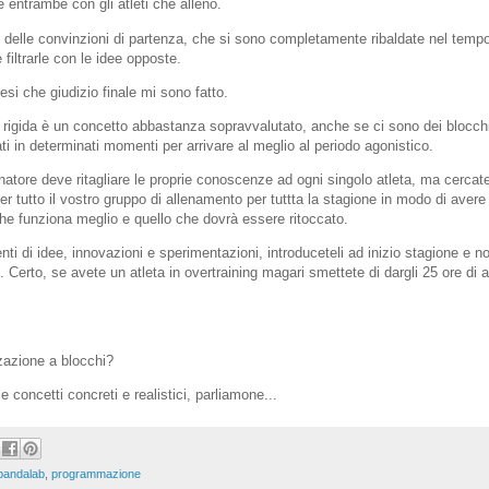
 entrambe con gli atleti che alleno.
elle convinzioni di partenza, che si sono completamente ribaldate nel tempo
 filtrarle con le idee opposte.
esi che giudizio finale mi sono fatto.
e rigida è un concetto abbastanza sopravvalutato, anche se ci sono dei blocc
rati in determinati momenti per arrivare al meglio al periodo agonistico.
enatore deve ritagliare le proprie conoscenze ad ogni singolo atleta, ma cerca
r tutto il vostro gruppo di allenamento per tuttta la stagione in modo di avere
he funziona meglio e quello che dovrà essere ritoccato.
nti di idee, innovazioni e sperimentazioni, introduceteli ad inizio stagione e n
. Certo, se avete un atleta in overtraining magari smettete di dargli 25 ore di
zazione a blocchi?
 concetti concreti e realistici, parliamone...
pandalab
,
programmazione