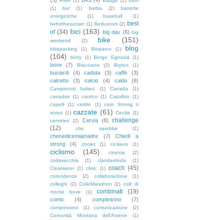
AWA
(1)
Badge
(1)
baffi
(1)
bar
(1)
barba
(2)
barrette
energetiche
(1)
baseball
(1)
best
beforthesunset
(1)
Berlusconi
(2)
bici
(163)
of
(34)
big day
(6)
big
bike
(151)
weekend
(2)
blog
bikepacking
(1)
Bioparco
(1)
(104)
body
(1)
Borgo Egnazia
(1)
boxe
(7)
Bracciano
(2)
Bryton
(1)
buciardi
(4)
caduta
(3)
caffè
(3)
calcetto
(3)
calcio
(4)
caldo
(8)
Campionati Italiani
(1)
Canada
(1)
canadair
(1)
cantico
(1)
Capalbio
(1)
capelli
(1)
cardio
(1)
caro Strong ti
cazzate
(61)
scrivo
(1)
Cecilia
(1)
challenge
Cervia
(8)
cerveteri
(2)
(12)
che sarebbe
(1)
chenedicemiamadre
(7)
Chiedi a
strong
(4)
chmet
(1)
ciciliano
(1)
ciclismo
(145)
cinema
(2)
civitavecchia
(1)
clandestinità
(1)
coach
(45)
Clearwater
(1)
clinic
(1)
coincidenze
(2)
collaborazione
(1)
colleghi
(2)
ColleMarathon
(2)
colli di
combinati
(19)
monte bove
(1)
comic
(4)
compleanno
(7)
compression
(1)
comunicazione
(2)
Comunità Montana dell'Aniene
(1)