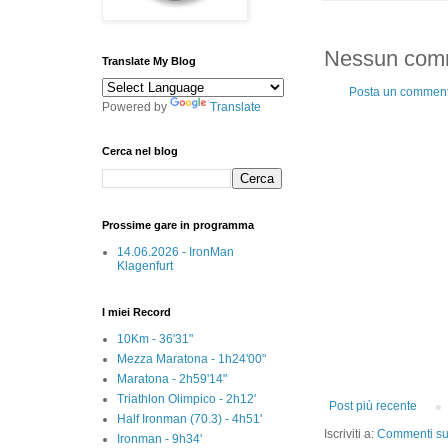
Nessun com
Translate My Blog
Posta un commen
Powered by
Translate
Cerca nel blog
Prossime gare in programma
14.06.2026 - IronMan
Klagenfurt
I miei Record
10Km - 36'31"
Mezza Maratona - 1h24'00"
Maratona - 2h59'14"
Triathlon Olimpico - 2h12'
Post più recente
Half Ironman (70.3) - 4h51'
Iscriviti a:
Commenti sul
Ironman - 9h34'