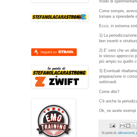
modo di sperimentarle
Come sempre, avevo d
tornare a riprenderle e
Ecco, in estrema sint
1) La periodizzazion
ben inseriti e struttu
2) E' vero che un all
Seguimi su
lo stesso approccio pe
più ampio su quello c
3) Eventuali ribaltame
preparazione in corso
settimanli.
Come dite?
C'è anche la periodiz
Ok, se avete esempi e
Si parla di:
allenamenti
,