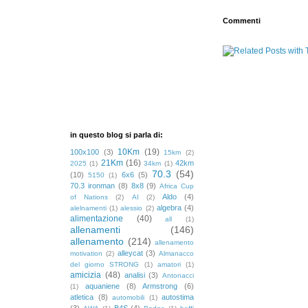
Commenti
in questo blog si parla di:
10Km
(19)
100x100
(3)
15km
(2)
21Km
(16)
42km
2025
(1)
34km
(1)
70.3
(54)
(10)
6x6
(5)
5150
(1)
70.3 ironman
(8)
8x8
(9)
Africa Cup
Aldo
(4)
of Nations
(2)
AI
(2)
algebra
(4)
alelnamenti
(1)
alessio
(2)
alimentazione
(40)
all
(1)
allenamenti
(146)
allenamento
(214)
allenamento
alleycat
(3)
motivation
(2)
Almanacco
del giorno STRONG
(1)
amatori
(1)
amicizia
(48)
analisi
(3)
Antonacci
aquaniene
(8)
Armstrong
(6)
(1)
atletica
(8)
autostima
automobili
(1)
(3)
B4S
(4)