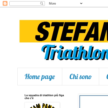
Home page
Chi sono
La squadra di triathlon più figa
che c'è