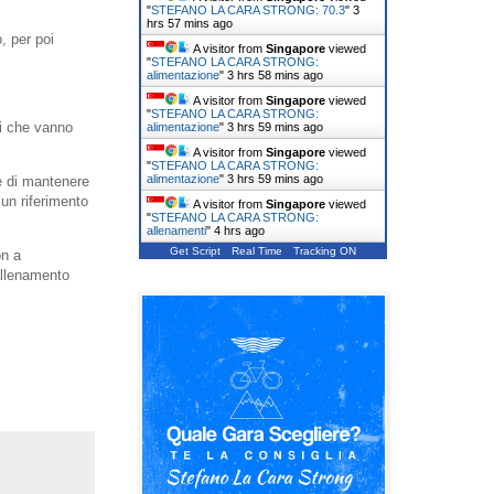
"
STEFANO LA CARA STRONG: 70.3
"
3
hrs 57 mins ago
, per poi
A visitor from
Singapore
viewed
"
STEFANO LA CARA STRONG:
alimentazione
"
3 hrs 58 mins ago
A visitor from
Singapore
viewed
"
STEFANO LA CARA STRONG:
hi che vanno
alimentazione
"
3 hrs 59 mins ago
A visitor from
Singapore
viewed
"
STEFANO LA CARA STRONG:
alimentazione
"
3 hrs 59 mins ago
te di mantenere
 un riferimento
A visitor from
Singapore
viewed
"
STEFANO LA CARA STRONG:
allenamenti
"
4 hrs ago
Get Script
Real Time
Tracking ON
on a
 allenamento