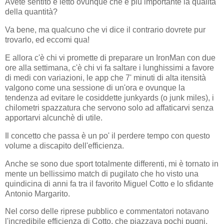
Avete sentito e letto ovunque che è più importante la qualità
della quantità?
Va bene, ma qualcuno che vi dice il contrario dovrete pur
trovarlo, ed eccomi qua!
E allora c'è chi vi promette di preparare un IronMan con due
ore alla settimana, c'è chi vi fa saltare i lunghissimi a favore
di medi con variazioni, le app che 7' minuti di alta itensità
valgono come una sessione di un'ora e ovunque la
tendenza ad evitare le cosiddette junkyards (o junk miles), i
chilometri spazzatura che servono solo ad affaticarvi senza
apportarvi alcunchè di utile.
Il concetto che passa è un po' il perdere tempo con questo
volume a discapito dell'efficienza.
Anche se sono due sport totalmente differenti, mi è tornato in
mente un bellissimo match di pugilato che ho visto una
quindicina di anni fa tra il favorito Miguel Cotto e lo sfidante
Antonio Margarito.
Nel corso delle riprese pubblico e commentatori notavano
l'incredibile efficienza di Cotto, che piazzava pochi pugni,