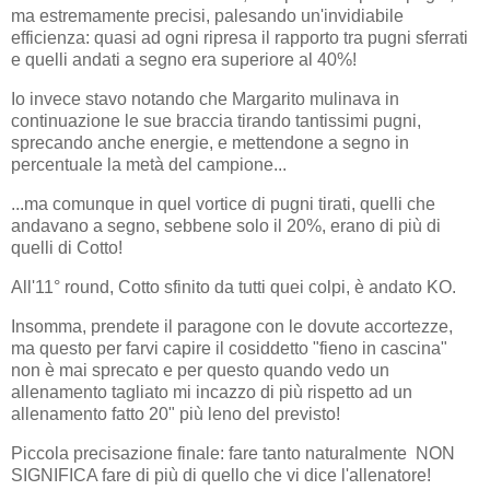
ma estremamente precisi, palesando un'invidiabile
efficienza: quasi ad ogni ripresa il rapporto tra pugni sferrati
e quelli andati a segno era superiore al 40%!
Io invece stavo notando che Margarito mulinava in
continuazione le sue braccia tirando tantissimi pugni,
sprecando anche energie, e mettendone a segno in
percentuale la metà del campione...
...ma comunque in quel vortice di pugni tirati, quelli che
andavano a segno, sebbene solo il 20%, erano di più di
quelli di Cotto!
All'11° round, Cotto sfinito da tutti quei colpi, è andato KO.
Insomma, prendete il paragone con le dovute accortezze,
ma questo per farvi capire il cosiddetto "fieno in cascina"
non è mai sprecato e per questo quando vedo un
allenamento tagliato mi incazzo di più rispetto ad un
allenamento fatto 20" più leno del previsto!
Piccola precisazione finale: fare tanto naturalmente NON
SIGNIFICA fare di più di quello che vi dice l'allenatore!