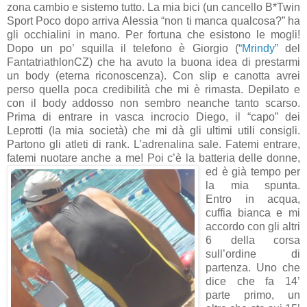
zona cambio e sistemo tutto. La mia bici (un cancello B*Twin
Sport Poco dopo arriva Alessia “non ti manca qualcosa?” ha
gli occhialini in mano. Per fortuna che esistono le mogli!
Dopo un po’ squilla il telefono è Giorgio (“
Mrindy
” del
FantatriathlonCZ) che ha avuto la buona idea di prestarmi
un body (eterna riconoscenza). Con slip e canotta avrei
perso quella poca credibilità che mi è rimasta. Depilato e
con il body addosso non sembro neanche tanto scarso.
Prima di entrare in vasca incrocio Diego, il “capo” dei
Leprotti (la mia società) che mi dà gli ultimi utili consigli.
Partono gli atleti di rank. L’adrenalina sale. Fatemi entrare,
fatemi nuotare anche a me!
Poi c’è la batteria delle donne,
ed è già tempo per
la mia spunta.
Entro in acqua,
cuffia bianca e mi
accordo con gli altri
6 della corsa
sull’ordine di
partenza. Uno che
dice che fa 14’
parte primo, un