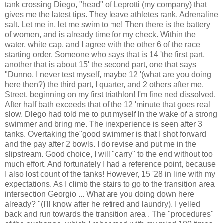
tank crossing Diego, "head" of Leprotti (my company) that
gives me the latest tips. They leave athletes rank. Adrenaline
salt. Let me in, let me swim to me! Then there is the battery
of women, and is already time for my check. Within the
water, white cap, and I agree with the other 6 of the race
starting order. Someone who says that is 14 'the first part,
another that is about 15' the second part, one that says
"Dunno, I never test myself, maybe 12 '(what are you doing
here then?) the third part, I quarter, and 2 others after me.
Street, beginning on my first triathlon! I'm fine ned dissolved.
After half bath exceeds that of the 12 'minute that goes real
slow. Diego had told me to put myself in the wake of a strong
swimmer and bring me. The inexperience is seen after 3
tanks. Overtaking the"good swimmer is that I shot forward
and the pay after 2 bowls. I do revise and put me in the
slipstream. Good choice, I will "carry" to the end without too
much effort. And fortunately I had a reference point, because
I also lost count of the tanks! However, 15 '28 in line with my
expectations. As I climb the stairs to go to the transition area
intersection Georgio ... What are you doing down here
already? "(I'll know after he retired and laundry). I yelled
back and run towards the transition area . The "procedures"