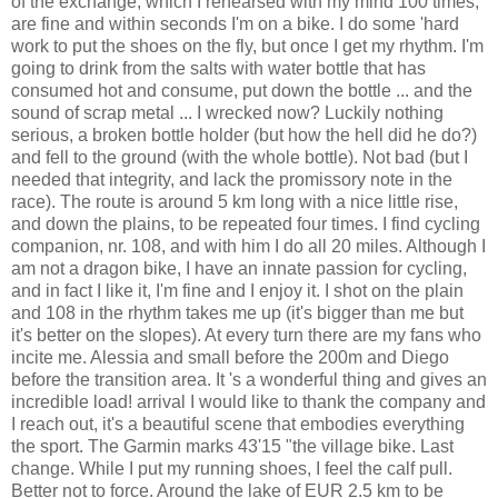
of the exchange, which I rehearsed with my mind 100 times,
are fine and within seconds I'm on a bike. I do some 'hard
work to put the shoes on the fly, but once I get my rhythm. I'm
going to drink from the salts with water bottle that has
consumed hot and consume, put down the bottle ... and the
sound of scrap metal ... I wrecked now? Luckily nothing
serious, a broken bottle holder (but how the hell did he do?)
and fell to the ground (with the whole bottle). Not bad (but I
needed that integrity, and lack the promissory note in the
race). The route is around 5 km long with a nice little rise,
and down the plains, to be repeated four times. I find cycling
companion, nr. 108, and with him I do all 20 miles. Although I
am not a dragon bike, I have an innate passion for cycling,
and in fact I like it, I'm fine and I enjoy it. I shot on the plain
and 108 in the rhythm takes me up (it's bigger than me but
it's better on the slopes). At every turn there are my fans who
incite me. Alessia and small before the 200m and Diego
before the transition area. It 's a wonderful thing and gives an
incredible load! arrival I would like to thank the company and
I reach out, it's a beautiful scene that embodies everything
the sport. The Garmin marks 43'15 "the village bike. Last
change. While I put my running shoes, I feel the calf pull.
Better not to force. Around the lake of EUR 2.5 km to be