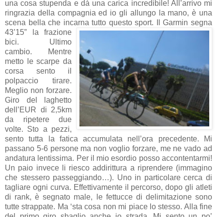
una cosa stupenda e dà una carica incredibile! All’arrivo mi
ringrazia della compagnia ed io gli allungo la mano, è una
scena bella che incarna tutto questo sport.
Il Garmin segna
43’15” la frazione
bici. Ultimo
cambio. Mentre
metto le scarpe da
corsa sento il
polpaccio tirare.
Meglio non forzare.
Giro del laghetto
dell’EUR di 2,5km
da ripetere due
volte. Sto a pezzi,
sento tutta la fatica accumulata nell’ora precedente. Mi
passano 5-6 persone ma non voglio forzare, me ne vado ad
andatura lentissima. Per il mio esordio posso accontentarmi!
Un paio invece li riesco addirittura a riprendere (immagino
che stessero passeggiando…). Uno in particolare cerca di
tagliare ogni curva. Effettivamente il percorso, dopo gli atleti
di rank, è segnato male, le fettucce di delimitazione sono
tutte strappate. Ma ‘sta cosa non mi piace lo stesso. Alla fine
del primo giro sbaglio anche io strada. Mi sento un po’