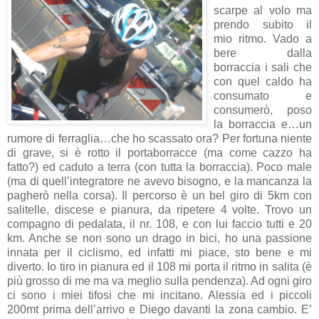
scarpe al volo ma
prendo subito il
mio ritmo. Vado a
bere dalla
borraccia i sali che
con quel caldo ha
consumato e
consumerò, poso
la borraccia e…un
rumore di ferraglia…che ho scassato ora? Per fortuna niente
di grave, si è rotto il portaborracce (ma come cazzo ha
fatto?) ed caduto a terra (con tutta la borraccia). Poco male
(ma di quell’integratore ne avevo bisogno, e la mancanza la
pagherò nella corsa). Il percorso è un bel giro di 5km con
salitelle, discese e pianura, da ripetere 4 volte. Trovo un
compagno di pedalata, il nr. 108, e con lui faccio tutti e 20
km. Anche se non sono un drago in bici, ho una passione
innata per il ciclismo, ed infatti mi piace, sto bene e mi
diverto. Io tiro in pianura ed il 108 mi porta il ritmo in salita (è
più grosso di me ma va meglio sulla pendenza). Ad ogni giro
ci sono i miei tifosi che mi incitano. Alessia ed i piccoli
200mt prima dell’arrivo e Diego davanti la zona cambio. E’