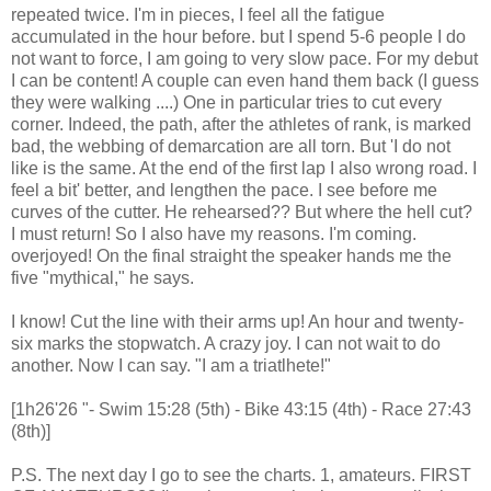
repeated twice. I'm in pieces, I feel all the fatigue
accumulated in the hour before. but I spend 5-6 people I do
not want to force, I am going to very slow pace. For my debut
I can be content! A couple can even hand them back (I guess
they were walking ....) One in particular tries to cut every
corner. Indeed, the path, after the athletes of rank, is marked
bad, the webbing of demarcation are all torn. But 'I do not
like is the same. At the end of the first lap I also wrong road. I
feel a bit' better, and lengthen the pace. I see before me
curves of the cutter. He rehearsed?? But where the hell cut?
I must return! So I also have my reasons. I'm coming.
overjoyed! On the final straight the speaker hands me the
five "mythical," he says.
I know! Cut the line with their arms up! An hour and twenty-
six marks the stopwatch. A crazy joy. I can not wait to do
another. Now I can say. "I am a triatlhete!"
[1h26'26 "- Swim 15:28 (5th) - Bike 43:15 (4th) - Race 27:43
(8th)]
P.S. The next day I go to see the charts. 1, amateurs. FIRST