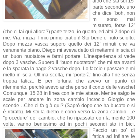
altro che sta sui 15’
parte secondo, uno
che dice “boh, non
mi sono mai
misurato, forse 12’
(che ci fai qui allora?) parte terzo, io quarto, ed altri 2 dopo di
me. Via, inizia il mio primo triatlon! Sto bene e nuto sciolto.
Dopo mezza vasca supero quello dei 12’ minuti che va
veramente piano. Diego mi aveva detto di mettermi in scia di
un buon nuotatore e farmi portare. L’inesperienza si vede
dopo 3 vasche. Supero il “buon nuotatore” che mi sta avanti
e la sparata la pago 2 vasche dopo. Lo faccio ripassare e mi
metto in scia. Ottima scelta, mi “porterà” fino alla fine senza
troppa fatica. E per fortuna che avevo un punto di
riferimento, perché avevo anche perso il conto delle vasche!
Comunque, 15’28 in linea con le mie attese. Mentre salgo le
scale per andare in zona cambio incrocio Giorgio che
scende…Che ci fa già qui? (Saprò dopo che ha bucato e si
è ritirato). Mi strilla dietro e corro verso la zona cambio. Le
“procedure” del cambio, che ho ripassato con la mente 100
volte, vanno benissimo ed in pochi secondi sto in bici.
Faccio un po’ di
fatica ad infilare le