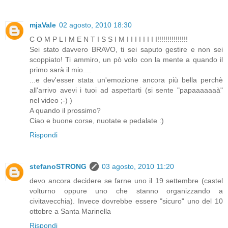
mjaVale
02 agosto, 2010 18:30
C O M P L I M E N T I S S I M I I I I I I I I!!!!!!!!!!!!!!!
Sei stato davvero BRAVO, ti sei saputo gestire e non sei
scoppiato! Ti ammiro, un pò volo con la mente a quando il
primo sarà il mio....
...e dev'esser stata un'emozione ancora più bella perchè
all'arrivo avevi i tuoi ad aspettarti (si sente "papaaaaaaà"
nel video ;-) )
A quando il prossimo?
Ciao e buone corse, nuotate e pedalate :)
Rispondi
stefanoSTRONG
03 agosto, 2010 11:20
devo ancora decidere se farne uno il 19 settembre (castel
volturno oppure uno che stanno organizzando a
civitavecchia). Invece dovrebbe essere "sicuro" uno del 10
ottobre a Santa Marinella
Rispondi