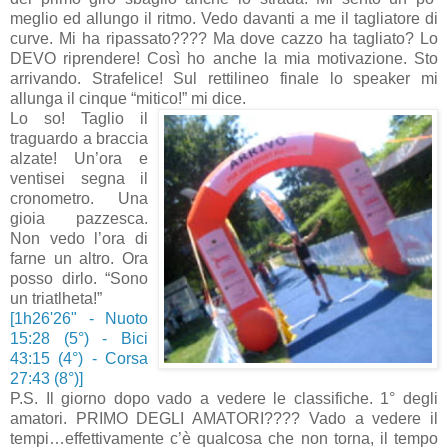
meglio ed allungo il ritmo. Vedo davanti a me il tagliatore di
curve. Mi ha ripassato???? Ma dove cazzo ha tagliato? Lo
DEVO riprendere! Così ho anche la mia motivazione. Sto
arrivando. Strafelice! Sul rettilineo finale lo speaker mi
allunga il cinque “mitico!” mi dice.
Lo so! Taglio il
traguardo a braccia
alzate! Un’ora e
ventisei segna il
cronometro. Una
gioia pazzesca.
Non vedo l’ora di
farne un altro. Ora
posso dirlo. “Sono
un triatlheta!”
[1h26'26" - Nuoto
15:28 (5°) - Bici
43:15 (4°) - Corsa
27:43 (8°)]
P.S. Il giorno dopo vado a vedere le classifiche. 1° degli
amatori. PRIMO DEGLI AMATORI???? Vado a vedere il
tempi…effettivamente c’è qualcosa che non torna, il tempo