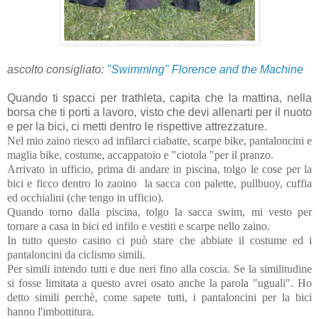
ascolto consigliato:
"Swimming" Florence and the Machine
Quando ti spacci per trathleta, capita che la mattina, nella
borsa che ti porti a lavoro, visto che devi allenarti per il nuoto
e per la bici, ci metti dentro le rispettive attrezzature.
Nel mio zaino riesco ad infilarci ciabatte, scarpe bike, pantaloncini e
maglia bike, costume, accappatoio e "ciotola "per il pranzo.
Arrivato in ufficio, prima di andare in piscina, tolgo le cose per la
bici e ficco dentro lo zaoino la sacca con palette, pullbuoy, cuffia
ed occhialini (che tengo in ufficio).
Quando torno dalla piscina, tolgo la sacca swim, mi vesto per
tornare a casa in bici ed infilo e vestiti e scarpe nello zaino.
In tutto questo casino ci può stare che abbiate il costume ed i
pantaloncini da ciclismo simili.
Per simili intendo tutti e due neri fino alla coscia. Se la similitudine
si fosse limitata a questo avrei osato anche la parola "uguali". Ho
detto simili perchè, come sapete tutti, i pantaloncini per la bici
hanno l'imbottitura.