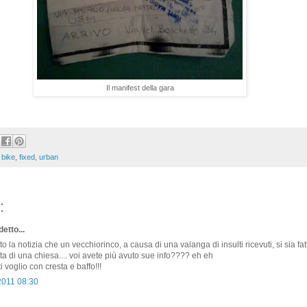
Il manifest della gara
,
bike
,
fixed
,
urban
:
etto...
o la notizia che un vecchiorinco, a causa di una valanga di insulti ricevuti, si sia fat
ta di una chiesa.... voi avete più avuto sue info???? eh eh
 voglio con cresta e baffo!!!
2011 08:30