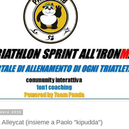
mbre 2011
 Alleycat (insieme a Paolo "kipudda")