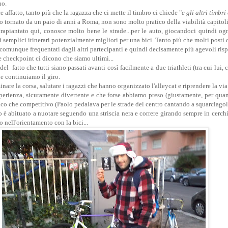
no.
 affatto, tanto più che la ragazza che ci mette il timbro ci chiede "
e gli altri timbr
ndo tornato da un paio di anni a Roma, non sono molto pratico della viabilità capitol
rapiantato qui, conosce molto bene le strade...per le auto, giocandoci quindi ogn
 semplici itinerari potenzialmente migliori per una bici. Tanto più che molti posti 
omunque frequentati dagli altri partecipanti e quindi decisamente più agevoli rispe
ue checkpoint ci dicono che siamo ultimi...
l fatto che tutti siano passati avanti così facilmente a due triathleti (tra cui lui, 
continuiamo il giro.
nare la corsa, salutare i ragazzi che hanno organizzato l'alleycat e riprendere la via
erienza, sicuramente divertente e che forse abbiamo preso (giustamente, per quan
ico che competitivo (Paolo pedalava per le strade del centro cantando a squarciagola
 è abituato a nuotare seguendo una striscia nera e correre girando sempre in cerchi
 nell'orientamento con la bici...