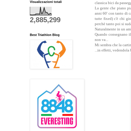
Visualizzazioni totali
classica bici da passegg
La gente che piano pia
anni 60' con tanto di c
2,885,299
tutte fixed) c'è chi g
perchè tanto poi si sud
Naturalmente in un amb
Quando consegnano il 
Best Triathlon Blog
non va...
Mi sembra che la cartin
...in effetti, vedendol