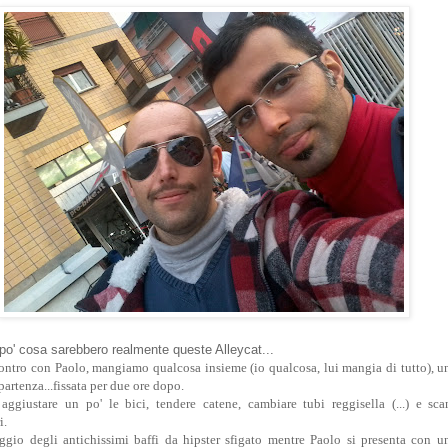
po' cosa sarebbero realmente queste Alleycat...
ontro con Paolo, mangiamo qualcosa insieme (io qualcosa, lui mangia di tutto), un
partenza...fissata per due ore dopo.
aggiustare un po' le bici, tendere catene, cambiare tubi reggisella (...) e sc
i.
oggio degli antichissimi baffi da hipster sfigato mentre Paolo si presenta con un