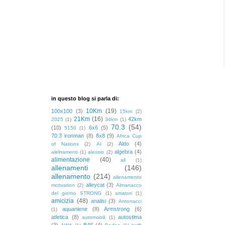
in questo blog si parla di:
10Km
(19)
100x100
(3)
15km
(2)
21Km
(16)
42km
2025
(1)
34km
(1)
70.3
(54)
(10)
6x6
(5)
5150
(1)
70.3 ironman
(8)
8x8
(9)
Africa Cup
Aldo
(4)
of Nations
(2)
AI
(2)
algebra
(4)
alelnamenti
(1)
alessio
(2)
alimentazione
(40)
all
(1)
allenamenti
(146)
allenamento
(214)
allenamento
alleycat
(3)
motivation
(2)
Almanacco
del giorno STRONG
(1)
amatori
(1)
amicizia
(48)
analisi
(3)
Antonacci
aquaniene
(8)
Armstrong
(6)
(1)
atletica
(8)
autostima
automobili
(1)
(3)
B4S
(4)