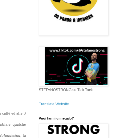
STEFANOSTRONG su Tick Tock
Translate Website
 caffè ed alle 3
Vuoi farmi un regalo?
ambiare qualche
'
olandesina
, la