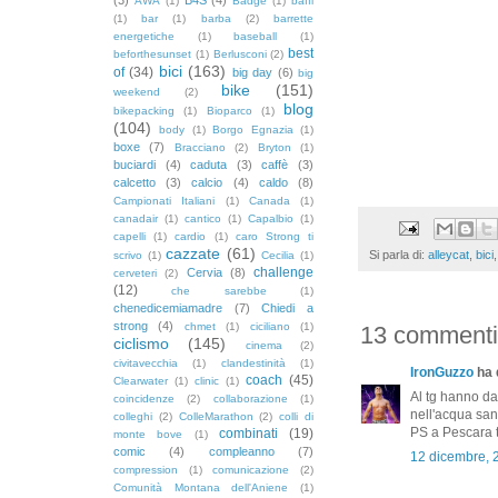
AWA
(1)
Badge
(1)
baffi
(1)
bar
(1)
barba
(2)
barrette
energetiche
(1)
baseball
(1)
best
beforthesunset
(1)
Berlusconi
(2)
bici
(163)
of
(34)
big day
(6)
big
bike
(151)
weekend
(2)
blog
bikepacking
(1)
Bioparco
(1)
(104)
body
(1)
Borgo Egnazia
(1)
boxe
(7)
Bracciano
(2)
Bryton
(1)
buciardi
(4)
caduta
(3)
caffè
(3)
calcetto
(3)
calcio
(4)
caldo
(8)
Campionati Italiani
(1)
Canada
(1)
canadair
(1)
cantico
(1)
Capalbio
(1)
capelli
(1)
cardio
(1)
caro Strong ti
cazzate
(61)
Si parla di:
alleycat
,
bici
scrivo
(1)
Cecilia
(1)
challenge
Cervia
(8)
cerveteri
(2)
(12)
che sarebbe
(1)
chenedicemiamadre
(7)
Chiedi a
strong
(4)
chmet
(1)
ciciliano
(1)
13 commenti
ciclismo
(145)
cinema
(2)
civitavecchia
(1)
clandestinità
(1)
IronGuzzo
ha d
coach
(45)
Clearwater
(1)
clinic
(1)
Al tg hanno dat
coincidenze
(2)
collaborazione
(1)
nell'acqua san
colleghi
(2)
ColleMarathon
(2)
colli di
PS a Pescara ti
combinati
(19)
monte bove
(1)
comic
(4)
compleanno
(7)
12 dicembre, 
compression
(1)
comunicazione
(2)
Comunità Montana dell'Aniene
(1)