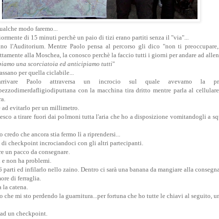
ualche modo faremo...
iormente di 15 minuti perchè un paio di tizi erano partiti senza il "via"...
no l'Auditorium. Mentre Paolo pensa al percorso gli dico "non ti preoccupare,
ettamente alla Moschea, la conosco perchè la faccio tutti i giorni per andare ad allen
piamo una scorciatoia ed anticipiamo tutti
"
sano per quella ciclabile...
rivare Paolo attraversa un incrocio sul quale avevamo la pr
ezzodimerdafligiodiputtana con la macchina tira dritto mentre parla al cellulare
ra.
e ad evitarlo per un millimetro.
 riesco a tirare fuori dai polmoni tutta l'aria che ho a disposizione vomitandogli a 
o credo che ancora stia fermo lì a riprendersi...
di checkpoint incrociandoci con gli altri partecipanti.
re un pacco da consegnare.
i e non ha problemi.
6 parti ed infilarlo nello zaino. Dentro ci sarà una banana da mangiare alla consegna
re di ferraglia.
a la catena.
che mi sto perdendo la guarnitura...per fortuna che ho tutte le chiavi al seguito, un
 ad un checkpoint.