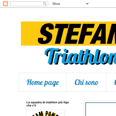
Home page
Chi sono
La squadra di triathlon più figa
che c'è