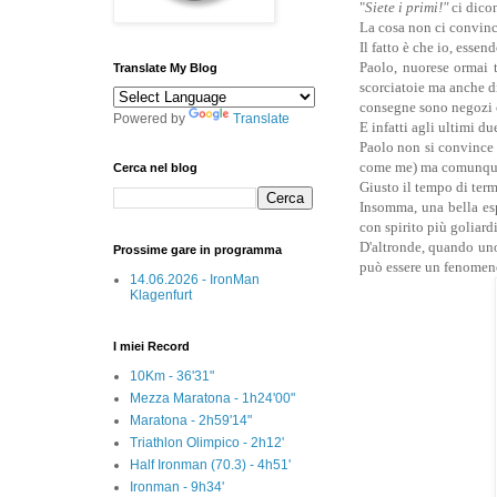
"
Siete i primi!"
ci dico
La cosa non ci convince
Il fatto è che io, esse
Paolo, nuorese ormai t
Translate My Blog
scorciatoie ma anche di
consegne sono negozi c
Powered by
Translate
E infatti agli ultimi d
Paolo non si convince de
come me) ma comunque 
Cerca nel blog
Giusto il tempo di termi
Insomma, una bella esp
con spirito più goliard
D'altronde, quando uno
Prossime gare in programma
può essere un fenomeno
14.06.2026 - IronMan
Klagenfurt
I miei Record
10Km - 36'31"
Mezza Maratona - 1h24'00"
Maratona - 2h59'14"
Triathlon Olimpico - 2h12'
Half Ironman (70.3) - 4h51'
Ironman - 9h34'