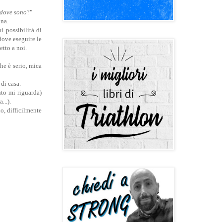
i dove sono
?"
ina.
i possibilità di
dove eseguire le
tto a noi.
che è serio, mica
 di casa.
to mi riguarda)
...).
o, difficilmente