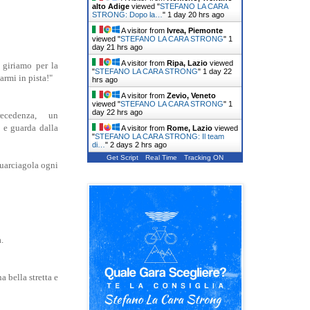
alto Adige
viewed "
STEFANO LA CARA
STRONG: Dopo la…
"
1 day 20 hrs ago
A visitor from
Ivrea, Piemonte
viewed "
STEFANO LA CARA STRONG
"
1
day 21 hrs ago
A visitor from
Ripa, Lazio
viewed
 giriamo per la
"
STEFANO LA CARA STRONG
"
1 day 22
armi in pista!"
hrs ago
A visitor from
Zevio, Veneto
viewed "
STEFANO LA CARA STRONG
"
1
day 22 hrs ago
ecedenza, un
 e guarda dalla
A visitor from
Rome, Lazio
viewed
"
STEFANO LA CARA STRONG: Il team
di…
"
2 days 2 hrs ago
Get Script
Real Time
Tracking ON
squarciagola ogni
.
a bella stretta e