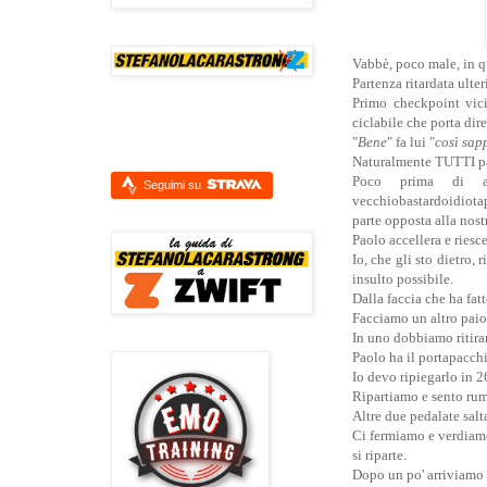
Vabbè, poco male, in q
Partenza ritardata ulter
Primo checkpoint vici
ciclabile che porta dir
"
Bene
" fa lui "
così sap
Naturalmente TUTTI pas
Poco prima di ar
Seguimi su
vecchiobastardoidiotap
parte opposta alla nost
Paolo accellera e riesc
Io, che gli sto dietro,
insulto possibile.
Dalla faccia che ha fatt
Facciamo un altro paio 
In uno dobbiamo ritira
Paolo ha il portapacch
Io devo ripiegarlo in 2
Ripartiamo e sento rumo
Altre due pedalate salt
Ci fermiamo e verdiamo 
si riparte.
Dopo un po' arriviamo