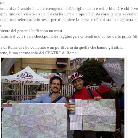
io...
no arriva è assolutamente eterogena nell'abbigliamento e nelle bici. C'è chi è ves
appellino con visiera alzata, c'è chi ha vere e proprie bici da corsa (anche se com
ira con una telecamera in testa per riprendere la corsa e c'è chi sta in maglietta
a.
iente del genere i baffi sono un must.
manifest con i vari checkpoint da raggiungere ci rendiamo conto della prima (di 
a di Roma che ho comprato è un po' diversa da quella che hanno gli altri...
a bene, è una cartina solo del CENTRO di Roma...