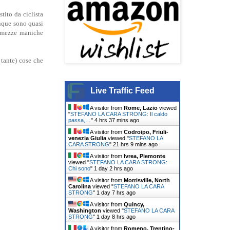
tito da ciclista
unque sono quasi
 a mezze maniche
tante) cose che
Live Traffic Feed
A visitor from
Rome, Lazio
viewed
"
STEFANO LA CARA STRONG: Il caldo
passa,…
"
4 hrs 37 mins ago
A visitor from
Codroipo, Friuli-
venezia Giulia
viewed "
STEFANO LA
CARA STRONG
"
21 hrs 9 mins ago
A visitor from
Ivrea, Piemonte
viewed "
STEFANO LA CARA STRONG:
Chi sono
"
1 day 2 hrs ago
A visitor from
Morrisville, North
Carolina
viewed "
STEFANO LA CARA
STRONG
"
1 day 7 hrs ago
A visitor from
Quincy,
Washington
viewed "
STEFANO LA CARA
STRONG
"
1 day 8 hrs ago
A visitor from
Romeno, Trentino-