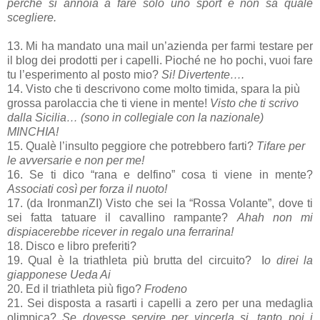
perché si annoia a fare solo uno sport e non sa quale
scegliere.
13. Mi ha mandato una mail un’azienda per farmi testare per
il blog dei prodotti per i capelli. Pioché ne ho pochi, vuoi fare
tu l’esperimento al posto mio?
Si! Divertente….
14. Visto che ti descrivono come molto timida, spara la più
grossa parolaccia che ti viene in mente!
Visto che ti scrivo
dalla Sicilia… (sono in collegiale con la nazionale)
MINCHIA!
15. Qualè l’insulto peggiore che potrebbero farti?
Tifare per
le avversarie e non per me!
16. Se ti dico “rana e delfino” cosa ti viene in mente?
Associati così per forza il nuoto!
17. (da IronmanZI) Visto che sei la “Rossa Volante”, dove ti
sei fatta tatuare il cavallino rampante?
Ahah non mi
dispiacerebbe ricever in regalo una ferrarina!
18. Disco e libro preferiti?
19. Qual è la triathleta più brutta del circuito? I
o direi la
giapponese Ueda Ai
20. Ed il triathleta più figo?
Frodeno
21. Sei disposta a rasarti i capelli a zero per una medaglia
olimpica?
Se dovesse servire per vincerla si, tanto poi i