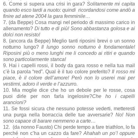
6. Come si supera una crisi in gara?
Solitamente mi capita
quando esco tardi a nuoto: quindi ricordandosi come andò a
finire ad atene 2004 la gara femminile…
7. (da Beppe) Cosa mangi nel periodo di massimo carico in
allenamento?
Di tutto e di più! Sono abbastanza golosa e ai
dolci non resisto!
8. (ancora da Beppe) Meglio tanti riposini brevi o un sonno
notturno lungo?
Il lungo sonno notturno è fondamentale!
Riposini più o meno lunghi me li concedo ai ritiri e quando
sono particolarmente stanca!
9. Hai i capelli rossi, il body da gara rosso e nella tua mail
c’è la parola “red”. Qual è il tuo colore preferito?
Il rosso mi
piace, è il colore dell’amore! Però non lo userei mai per
vestirmi, adoro il verde e l’azzurro.
10. Mia moglie dice che ho un debole per le rosse, cosa
puoi dirle per non farla ingelosire?
Che ho i capelli
arancioni?
11. Se fossi sicura che nessuno potesse vederti, metteresti
una purga nella borraccia delle tue avversarie?
No! Non
sono capace di barare nemmeno a carte…
12. (da nonno Fausto) Chi perde tempo a fare triathlon, lo fa
perché non c’ha un cazzo da fare?
Ahahah un po’! oppure