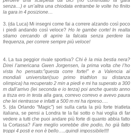
perdere una scarpetta da bici (ho continuato la gara
senza…) e un’altra una chiodata entrambe le volte ho finito
la gara in 4 posizione…
3. (da Luca) Mi insegni come fai a correre alzando così poco
i piedi andando così veloce?
Ho le gambe corte! In realta
stiamo cercando di aprire la falcata senza perdere la
frequenza, per correre sempre più veloce!
4. La tua peggior rivale sportiva?
Chi è la mia bestia nera?
Direi l’americana Gwen Jorgensen, la prima volta che l’ho
vista ho pensato:”questa corre forte!” e a Valencia ai
mondiali universitari(suo primo triathlon su distanza
olimpica) ha recuperato 2 min a piedi e mi ha superato a 300
m dall’arrivo (lei seconda e io terza) poi anche questo anno
a tisza ero in testa alla gara, correvo correvo e avevo paura
che lei rientrasse e infatti a 500 m mi ha ripreso….
5. (da Orlando “Magic”) sei sulla carta la più forte triatleta
italiana, se pensi a Londra te la fai sotto o hai voglia di far
vedere a tutti che puoi andare più forte di quanto abbia fatto
la Cortassa?
Fare meglio vorrebbe dire podio, ho già fatto
troppi 4 posti e non è bello…..quindi impossibile!!!!