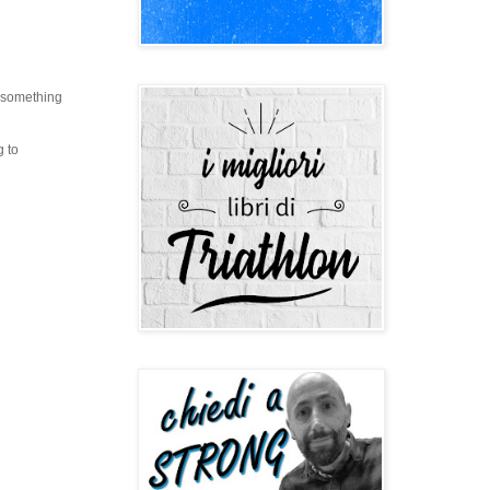
e something
g to