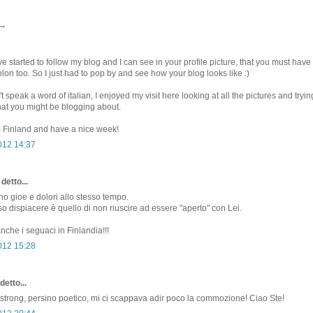
..
ve started to follow my blog and I can see in your profile picture, that you must hav
thlon too. So I just had to pop by and see how your blog looks like :)
t speak a word of italian, I enjoyed my visit here looking at all the pictures and tryin
at you might be blogging about.
m Finland and have a nice week!
012 14:37
detto...
 gioe e dolori allo stesso tempo.
so dispiacere è quello di non riuscire ad essere "aperto" con Lei.
nche i seguaci in Finlandia!!!
012 15:28
detto...
rong, persino poetico, mi ci scappava adir poco la commozione! Ciao Ste!