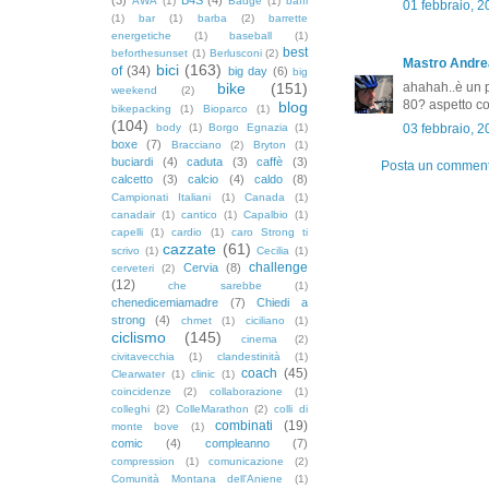
AWA
(1)
Badge
(1)
baffi
01 febbraio, 
(1)
bar
(1)
barba
(2)
barrette
energetiche
(1)
baseball
(1)
best
beforthesunset
(1)
Berlusconi
(2)
Mastro Andre
bici
(163)
of
(34)
big day
(6)
big
bike
(151)
ahahah..è un p
weekend
(2)
80? aspetto co
blog
bikepacking
(1)
Bioparco
(1)
(104)
body
(1)
Borgo Egnazia
(1)
03 febbraio, 
boxe
(7)
Bracciano
(2)
Bryton
(1)
buciardi
(4)
caduta
(3)
caffè
(3)
Posta un commen
calcetto
(3)
calcio
(4)
caldo
(8)
Campionati Italiani
(1)
Canada
(1)
canadair
(1)
cantico
(1)
Capalbio
(1)
capelli
(1)
cardio
(1)
caro Strong ti
cazzate
(61)
scrivo
(1)
Cecilia
(1)
challenge
Cervia
(8)
cerveteri
(2)
(12)
che sarebbe
(1)
chenedicemiamadre
(7)
Chiedi a
strong
(4)
chmet
(1)
ciciliano
(1)
ciclismo
(145)
cinema
(2)
civitavecchia
(1)
clandestinità
(1)
coach
(45)
Clearwater
(1)
clinic
(1)
coincidenze
(2)
collaborazione
(1)
colleghi
(2)
ColleMarathon
(2)
colli di
combinati
(19)
monte bove
(1)
comic
(4)
compleanno
(7)
compression
(1)
comunicazione
(2)
Comunità Montana dell'Aniene
(1)