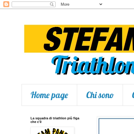
Home page
Chi sono
La squadra di triathlon più figa
che c'è