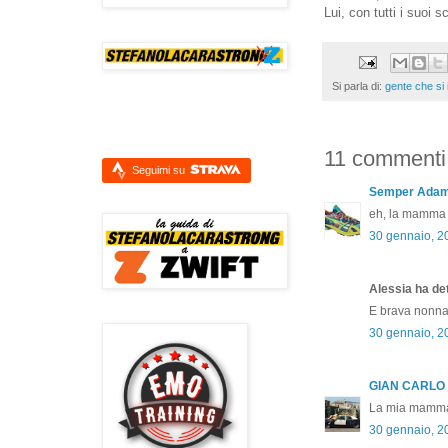
Lui, con tutti i suoi sc
Si parla di:
gente che si 
11 commenti
Seguimi su
Semper Ada
eh, la mamma
30 gennaio, 2
Alessia ha det
E brava nonna
30 gennaio, 2
GIAN CARLO
La mia mamma n
30 gennaio, 2