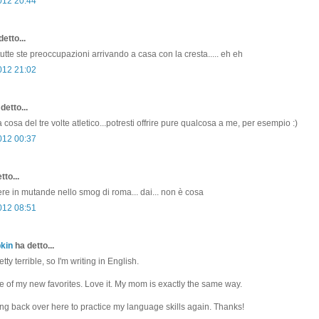
012 20:44
etto...
 tutte ste preoccupazioni arrivando a casa con la cresta..... eh eh
012 21:02
detto...
a cosa del tre volte atletico...potresti offrire pure qualcosa a me, per esempio :)
012 00:37
tto...
orrere in mutande nello smog di roma... dai... non è cosa
2012 08:51
kin
ha detto...
etty terrible, so I'm writing in English.
ne of my new favorites. Love it. My mom is exactly the same way.
ing back over here to practice my language skills again. Thanks!