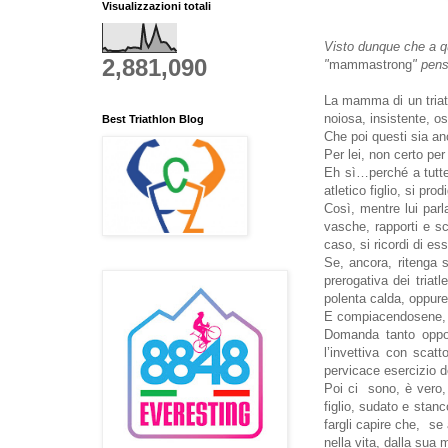
Visualizzazioni totali
Visto dunque che a qu
2,881,090
"
mammastrong
" pens
La mamma di un triat
noiosa, insistente, os
Best Triathlon Blog
Che poi questi sia anc
Per lei, non certo per 
Eh sì…perché a tutte
atletico figlio, si pr
Così, mentre lui parl
vasche, rapporti e sc
caso, si ricordi di e
Se, ancora, ritenga s
prerogativa dei tria
polenta calda, oppure
E compiacendosene, o
Domanda tanto oppor
l’invettiva con scat
pervicace esercizio d
Poi ci sono, è vero, 
figlio, sudato e sta
fargli capire che, se 
nella vita, dalla su