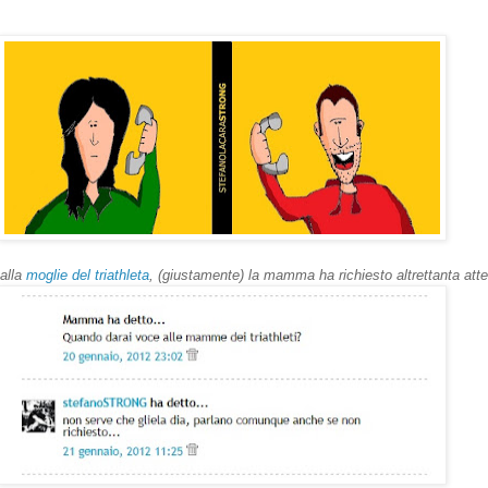
alla
moglie del triathleta
, (giustamente) la mamma ha richiesto altrettanta atte