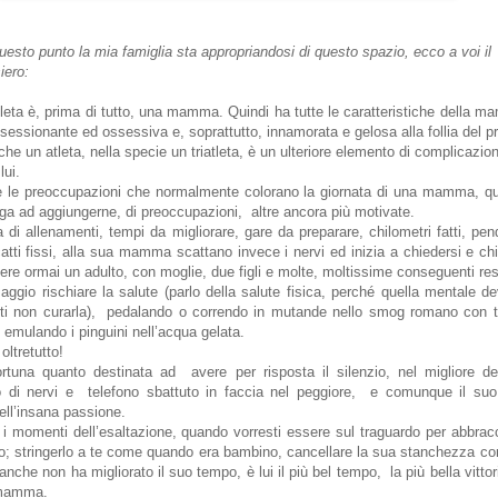
esto punto la mia famiglia sta appropriandosi di questo spazio, ecco a voi il
iero:
leta è, prima di tutto, una mamma.
Quindi ha tutte le caratteristiche della 
sessionante ed ossessiva e, soprattutto, innamorata e gelosa alla follia del pro
he un atleta, nella specie un triatleta, è un ulteriore elemento di complicazio
lui.
 le preoccupazioni che normalmente colorano la giornata di una mamma, qu
odiga ad aggiungerne, di preoccupazioni, altre ancora più motivate.
a di allenamenti, tempi da migliorare, gare da preparare, chilometri fatti, pen
atti fissi, alla sua mamma scattano invece i nervi ed inizia a chiedersi e chi
ssere ormai un adulto, con moglie, due figli e molte, moltissime conseguenti res
aggio rischiare la salute (parlo della salute fisica, perché quella mentale 
tleti non curarla), pedalando o correndo in mutande nello smog romano con 
 emulando i pinguini nell’acqua gelata.
ltretutto!
tuna quanto destinata ad avere per risposta il silenzio, nel migliore de
to di nervi e telefono sbattuto in faccia nel peggiore, e comunque il suo 
ell’insana passione.
i momenti dell’esaltazione, quando vorresti essere sul traguardo per abbracc
nco; stringerlo a te come quando era bambino, cancellare la sua stanchezza c
anche non ha migliorato il suo tempo, è lui il più bel tempo, la più bella vitto
a mamma.