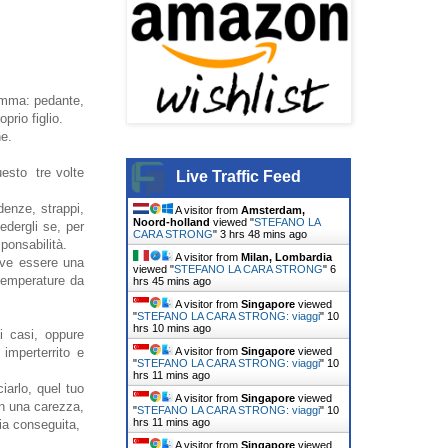
mamma: pedante,
prio figlio.
ne.
esto tre volte
Live Traffic Feed
denze, strappi,
A visitor from
Amsterdam,
Noord-holland
viewed "
STEFANO LA
edergli se, per
CARA STRONG
"
3 hrs 48 mins ago
ponsabilità.
A visitor from
Milan, Lombardia
deve essere una
viewed "
STEFANO LA CARA STRONG
"
6
temperature da
hrs 45 mins ago
A visitor from
Singapore
viewed
"
STEFANO LA CARA STRONG: viaggi
"
10
hrs 10 mins ago
i casi, oppure
A visitor from
Singapore
viewed
imperterrito e
"
STEFANO LA CARA STRONG: viaggi
"
10
hrs 11 mins ago
iarlo, quel tuo
A visitor from
Singapore
viewed
on una carezza,
"
STEFANO LA CARA STRONG: viaggi
"
10
hrs 11 mins ago
ria conseguita,
A visitor from
Singapore
viewed