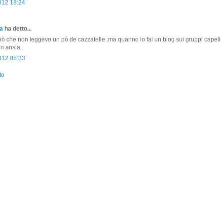
2012 18:24
a
ha detto...
ò che non leggevo un pò de cazzatelle..ma quanno lo fai un blog sui gruppi capell
n ansia..
2012 08:33
to