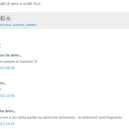
atti di nervi e scatti fissi.
incontra
,
mamma
,
triathlon
:
mas
ha detto...
 è sempre la mamma! ;D
012 09:26
to...
!
012 13:55
ha detto...
on è piu' della partita da parecchie primavere... le dedicherò quel traguardo
012 14:15