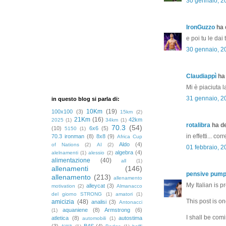
30 gennaio, 2
IronGuzzo
ha d
e poi tu le dai
30 gennaio, 2
Claudiappì
ha 
Mi è piaciuta l
31 gennaio, 2
in questo blog si parla di:
10Km
(19)
100x100
(3)
15km
(2)
21Km
(16)
42km
2025
(1)
34km
(1)
rotalibra
ha de
70.3
(54)
(10)
6x6
(5)
5150
(1)
in effetti... c
70.3 ironman
(8)
8x8
(9)
Africa Cup
Aldo
(4)
of Nations
(2)
AI
(2)
01 febbraio, 
algebra
(4)
alelnamenti
(1)
alessio
(2)
alimentazione
(40)
all
(1)
allenamenti
(146)
pensive pump
allenamento
(213)
allenamento
My Italian is pr
alleycat
(3)
motivation
(2)
Almanacco
del giorno STRONG
(1)
amatori
(1)
This post is o
amicizia
(48)
analisi
(3)
Antonacci
aquaniene
(8)
Armstrong
(6)
(1)
I shall be com
atletica
(8)
autostima
automobili
(1)
(3)
B4S
(4)