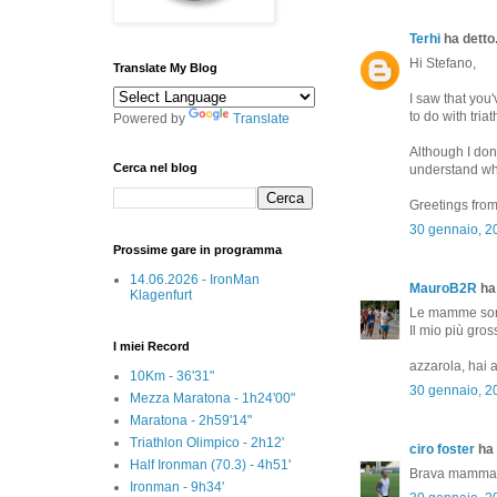
Terhi
ha detto.
Hi Stefano,
Translate My Blog
I saw that you'
to do with tria
Powered by
Translate
Although I don'
Cerca nel blog
understand wh
Greetings fro
30 gennaio, 2
Prossime gare in programma
14.06.2026 - IronMan
MauroB2R
ha 
Klagenfurt
Le mamme sono
Il mio più gros
I miei Record
azzarola, hai a
10Km - 36'31"
30 gennaio, 2
Mezza Maratona - 1h24'00"
Maratona - 2h59'14"
Triathlon Olimpico - 2h12'
ciro foster
ha 
Half Ironman (70.3) - 4h51'
Brava mammast
Ironman - 9h34'