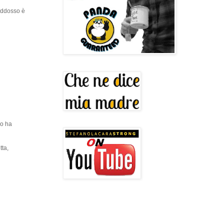
 addosso è
do ha
tta,