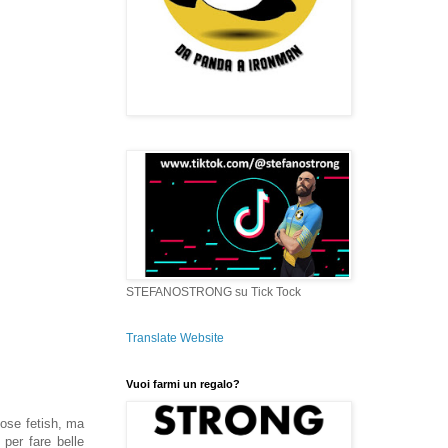
STEFANOSTRONG su Tick Tock
Translate Website
Vuoi farmi un regalo?
cose fetish, ma
 per fare belle