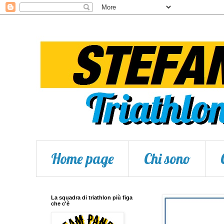
Home page
Chi sono
La squadra di triathlon più figa
che c'è