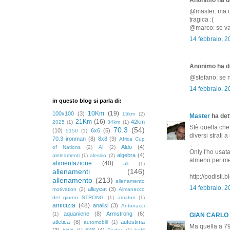
@master: ma qu
tragica :(
@marco: se vai 
14 febbraio, 2
Anonimo ha de
@stefano: se n
14 febbraio, 2
in questo blog si parla di:
10Km
(19)
100x100
(3)
15km
(2)
Master
ha dett
21Km
(16)
42km
2025
(1)
34km
(1)
Stè quella che
70.3
(54)
(10)
6x6
(5)
5150
(1)
diversi strati 
70.3 ironman
(8)
8x8
(9)
Africa Cup
Aldo
(4)
of Nations
(2)
AI
(2)
Only l'ho usat
algebra
(4)
alelnamenti
(1)
alessio
(2)
almeno per me
alimentazione
(40)
all
(1)
allenamenti
(146)
http://podisti
allenamento
(213)
allenamento
14 febbraio, 
alleycat
(3)
motivation
(2)
Almanacco
del giorno STRONG
(1)
amatori
(1)
amicizia
(48)
analisi
(3)
Antonacci
aquaniene
(8)
Armstrong
(6)
(1)
GIAN CARLO
atletica
(8)
autostima
automobili
(1)
Ma quella a 7
(3)
B4S
(4)