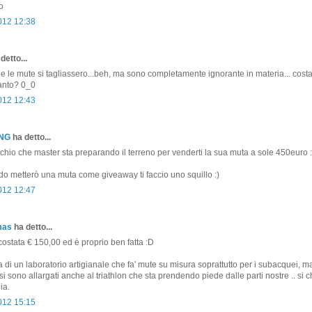
o
2012 12:38
detto...
 le mute si tagliassero...beh, ma sono completamente ignorante in materia... cost
tanto? 0_0
2012 12:43
ONG
ha detto...
hio che master sta preparando il terreno per venderti la sua muta a sole 450euro :
 metterò una muta come giveaway ti faccio uno squillo :)
2012 12:47
mas
ha detto...
costata € 150,00 ed è proprio ben fatta :D
a di un laboratorio artigianale che fa' mute su misura soprattutto per i subacquei, m
i sono allargati anche al triathlon che sta prendendo piede dalle parti nostre .. si 
ia.
2012 15:15