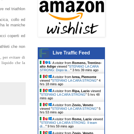
re nel triathlon
cica, collo ed
a ha le maniche
pcci coperti ed
athleti che non
Live Traffic Feed
, per evitare di
 liquido che la
A visitor from
Romeno, Trentino-
alto Adige
viewed "
STEFANO LA CARA
STRONG: Dopo la…
"
3 hrs 39 mins ago
A visitor from
Ivrea, Piemonte
viewed "
STEFANO LA CARA STRONG
"
4
hrs 18 mins ago
A visitor from
Ripa, Lazio
viewed
"
STEFANO LA CARA STRONG
"
5 hrs 48
mins ago
A visitor from
Zevio, Veneto
viewed "
STEFANO LA CARA STRONG
"
5
hrs 53 mins ago
A visitor from
Rome, Lazio
viewed
"
STEFANO LA CARA STRONG: Il team
di…
"
9 hrs 59 mins ago
A visitor from
Zevio, Veneto