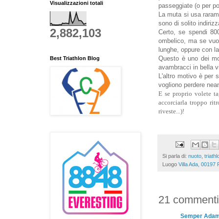
Visualizzazioni totali
passeggiate (o per por
La muta si usa raramen
sono di solito indiriz
2,882,103
Certo, se spendi 800
ombelico, ma se vuoi
lunghe, oppure con la 
Questo è uno dei mot
Best Triathlon Blog
avambracci in bella v
L'altro motivo è per 
vogliono perdere nean
E se proprio volete ta
accorciarla troppo ri
riveste...)!
Si parla di:
nuoto
,
triathl
Luogo
Villa Ada, 00197 
21 commenti
Semper Ada