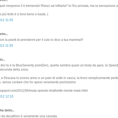
el neoprene lì è tremendo! Riesci ad infilarla? Io l'ho provata, ma la sensazione
più forte ti ci trovi bene e basta :)
012 11:55
tto...
on la pianti di prendermi per il culo lo dico a tua mamma!!!
012 11:55
o...
 dici tu è la BlueSeventy pointZero, quella sembra quasi un body da gara, la Spee
a seconda della zona.
a a Pescara lo scorso anno e un paio di volte in vasca, la trovo semplicemente perfe
, senza contare che ho speso veramente pochissimo
.blogspot.com/2011/06/muta-speedo-triathelite-niente-male.html
2012 12:10
ha detto...
9 da decathlon è veramente una caxxata.