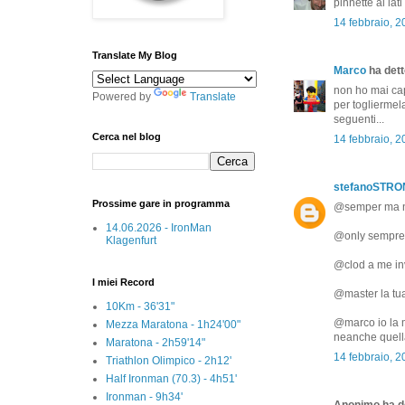
pinnette ai lat
14 febbraio, 2
Translate My Blog
Marco
ha detto
non ho mai cap
Powered by
Translate
per togliermel
seguenti...
Cerca nel blog
14 febbraio, 2
stefanoSTR
Prossime gare in programma
@semper ma n
14.06.2026 - IronMan
@only sempre 
Klagenfurt
@clod a me inv
I miei Record
@master la tua
10Km - 36'31"
@marco io la m
Mezza Maratona - 1h24'00"
neanche quella
Maratona - 2h59'14"
14 febbraio, 2
Triathlon Olimpico - 2h12'
Half Ironman (70.3) - 4h51'
Ironman - 9h34'
Anonimo ha de