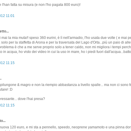
 l'han fatta su misura (e non l'ho pagata 800 euro)!
012 11:01
tto...
i mai la mia muta!! speso 360 eurini, è lì nell'armadio, l'ho usata due volte ( e mai 
a solo per la staffetta di Arona e per la traversata del Lago d'Orta...più un paio di al
 problema è che a me serve proprio solo a tener caldo, non mi migliora i tempi perc
o in acqua, ho visto dei video in cui la uso in mare, ho i piedi fuori dall'acqua...bat
012 11:15
.
spilungone & magro e non la riempio abbastanza a livello spalle... ma non ci sono f
tare! :D
essante... dove l'hai presa?
012 11:15
o...
a nuova 120 euro, e mi sta a pennello, speedo, neoprene yamamoto e una pinna dor