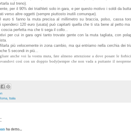
tarla sul treno).
te, per il 90% dei triathleti solo in gara, e per questo motivo i soldi da butta
zati verso altre oggetti (sempre piuttosto inutili comunque).
 euro ti fanno la muta precisa al millimetro su braccia, polso, cassa tora
 spenderci 120 euro (usata) può capitarti quella che ti sta bene al petto m
coscia perfetta ma che ti sega il collo...
ivi per cui in gara ogni tanto trovate gente con la muta tagliata, con pola
ista.
sfilarla più velocemente in zona cambio, ma qui entriamo nella cerchia dei tri
che 5 secondi in più...
gliare anche voi la vostra muta, fate almeno attenzione a dove posare le forbici
trovandovi così con un doppio body(sempre che non vada a puttante il neoprene
on
Roma, Italia
:
mas
ha detto...