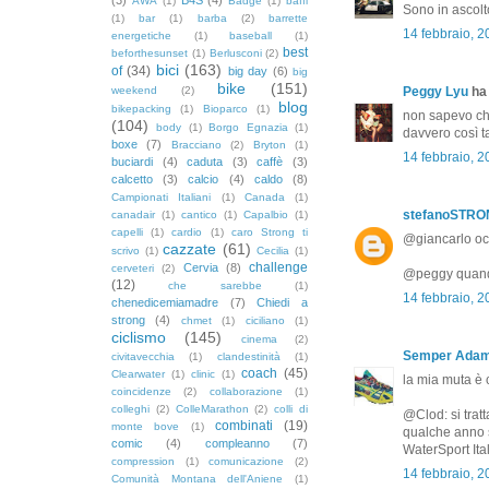
AWA
(1)
Badge
(1)
baffi
Sono in ascolt
(1)
bar
(1)
barba
(2)
barrette
14 febbraio, 
energetiche
(1)
baseball
(1)
best
beforthesunset
(1)
Berlusconi
(2)
bici
(163)
of
(34)
big day
(6)
big
bike
(151)
weekend
(2)
Peggy Lyu
ha 
blog
bikepacking
(1)
Bioparco
(1)
non sapevo che
(104)
body
(1)
Borgo Egnazia
(1)
davvero così 
boxe
(7)
Bracciano
(2)
Bryton
(1)
14 febbraio, 
buciardi
(4)
caduta
(3)
caffè
(3)
calcetto
(3)
calcio
(4)
caldo
(8)
Campionati Italiani
(1)
Canada
(1)
stefanoSTR
canadair
(1)
cantico
(1)
Capalbio
(1)
capelli
(1)
cardio
(1)
caro Strong ti
@giancarlo occ
cazzate
(61)
scrivo
(1)
Cecilia
(1)
challenge
Cervia
(8)
cerveteri
(2)
@peggy quando
(12)
che sarebbe
(1)
14 febbraio, 
chenedicemiamadre
(7)
Chiedi a
strong
(4)
chmet
(1)
ciciliano
(1)
ciclismo
(145)
cinema
(2)
Semper Ada
civitavecchia
(1)
clandestinità
(1)
coach
(45)
Clearwater
(1)
clinic
(1)
la mia muta è 
coincidenze
(2)
collaborazione
(1)
colleghi
(2)
ColleMarathon
(2)
colli di
@Clod: si tratt
combinati
(19)
monte bove
(1)
qualche anno s
comic
(4)
compleanno
(7)
WaterSport Ital
compression
(1)
comunicazione
(2)
14 febbraio, 
Comunità Montana dell'Aniene
(1)