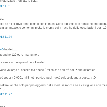
i motorizzate (non fate la spia!)
012 11:21
...
ito se mi ci trovo bene o male con la muta. Sono piu' veloce e non sento freddo i
a mi ammazzo, e se non mi metto la crema sulla nuca ho delle escoriazioni per i 10 
012 11:24
ONG
ha detto...
eanche 120 euro imamgino...
a cercà scuse quando nuoti male!
ece va larga di ascella ma anche lì mi sa che non c'è soluzione di forbice...
 è spessa 0,0001 millimetri però, ci puoi nuotò solo a giugno a pescara :D
etterei anche solo per proteggermi dalle meduse (anche se a castiglione non mi è
...)
012 11:27
tto...