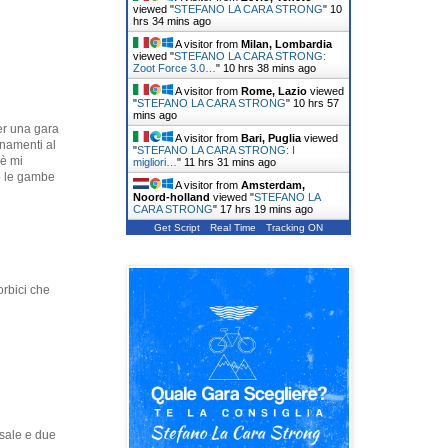
viewed "
STEFANO LA CARA STRONG
"
10
hrs 34 mins ago
A visitor from
Milan, Lombardia
viewed "
STEFANO LA CARA STRONG:
Zoot Force 3.0…
"
10 hrs 38 mins ago
A visitor from
Rome, Lazio
viewed
"
STEFANO LA CARA STRONG
"
10 hrs 57
mins ago
per una gara
A visitor from
Bari, Puglia
viewed
lenamenti al
"
STEFANO LA CARA STRONG: I
hè mi
migliori…
"
11 hrs 31 mins ago
to le gambe
A visitor from
Amsterdam,
Noord-holland
viewed "
STEFANO LA
CARA STRONG
"
17 hrs 19 mins ago
Get Script
Real Time
Tracking ON
orbici che
sale e due