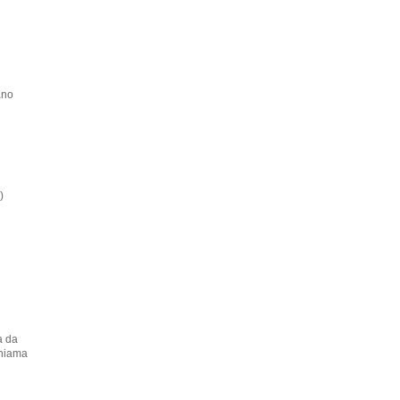
ano
)
a da
chiama