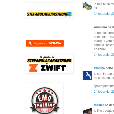
la mia muta me
:D
14 febbraio, 2
Anonimo ha de
io non tagliere
di triathlon, m
mare). Il vero
Seguimi su
cambia l'assett
nell'aria!
14 febbraio, 2
Clod
ha detto..
Io son troppo 
mi possono aiu
@Semper: inter
14 febbraio, 2
Master
ha dett
Io l'ho pagat