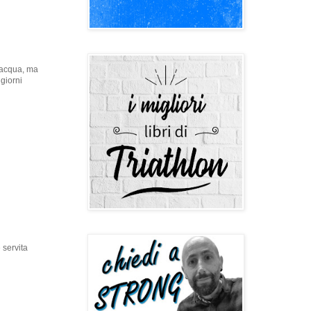
n acqua, ma
giorni
 servita