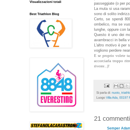
Visualizzazioni totali
passeggiate (o per por
La muta si usa raramen
sono di solito indiriz
Best Triathlon Blog
Certo, se spendi 800
ombelico, ma se vuoi
lunghe, oppure con la 
Questo è uno dei mot
avambracci in bella v
L'altro motivo è per 
vogliono perdere nean
E se proprio volete ta
accorciarla troppo ri
riveste...)!
Si parla di:
nuoto
,
triathl
Luogo
Villa Ada, 00197 
21 commenti
Semper Ada