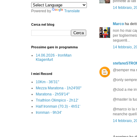
pinnette ai lat
14 febbraio, 2
Powered by
Translate
Marco
ha detto
Cerca nel blog
non ho mai cap
per togliermel
seguenti...
14 febbraio, 2
Prossime gare in programma
14.06.2026 - IronMan
Klagenfurt
stefanoSTR
@semper ma n
I miei Record
@only sempre 
10Km - 36'31"
Mezza Maratona - 1h24'00"
@clod a me inv
Maratona - 2h59'14"
@master la tua
Triathlon Olimpico - 2h12'
Half Ironman (70.3) - 4h51'
@marco io la m
Ironman - 9h34'
neanche quella
14 febbraio, 2
Anonimo ha de