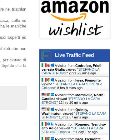
re nel triathlon
cica, collo ed
a ha le maniche
pcci coperti ed
athleti che non
Live Traffic Feed
, per evitare di
 liquido che la
A visitor from
Codroipo, Friuli-
venezia Giulia
viewed "
STEFANO LA
CARA STRONG
"
2 hrs 22 mins ago
A visitor from
Ivrea, Piemonte
viewed "
STEFANO LA CARA STRONG:
Chi sono
"
8 hrs 9 mins ago
A visitor from
Morrisville, North
Carolina
viewed "
STEFANO LA CARA
STRONG
"
12 hrs 21 mins ago
A visitor from
Quincy,
Washington
viewed "
STEFANO LA CARA
STRONG
"
13 hrs 57 mins ago
A visitor from
Romeno, Trentino-
alto Adige
viewed "
STEFANO LA CARA
STRONG: Dopo la…
"
1 day 1 hr ago
A visitor from
Ivrea, Piemonte