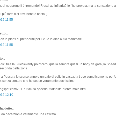
el neoprene lì è tremendo! Riesci ad infilarla? Io l'ho provata, ma la sensazione
più forte ti ci trovi bene e basta :)
012 11:55
tto...
on la pianti di prendermi per il culo lo dico a tua mamma!!!
012 11:55
o...
 dici tu è la BlueSeventy pointZero, quella sembra quasi un body da gara, la Spee
a seconda della zona.
a a Pescara lo scorso anno e un paio di volte in vasca, la trovo semplicemente perfe
, senza contare che ho speso veramente pochissimo
.blogspot.com/2011/06/muta-speedo-triathelite-niente-male.html
2012 12:10
ha detto...
9 da decathlon è veramente una caxxata.