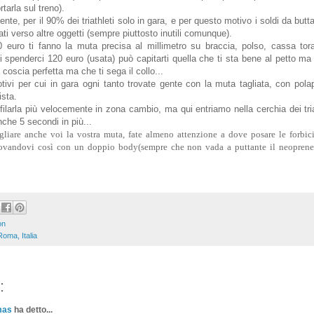
tarla sul treno).
te, per il 90% dei triathleti solo in gara, e per questo motivo i soldi da butta
zati verso altre oggetti (sempre piuttosto inutili comunque).
 euro ti fanno la muta precisa al millimetro su braccia, polso, cassa tora
 spenderci 120 euro (usata) può capitarti quella che ti sta bene al petto m
coscia perfetta ma che ti sega il collo...
ivi per cui in gara ogni tanto trovate gente con la muta tagliata, con pola
ista.
sfilarla più velocemente in zona cambio, ma qui entriamo nella cerchia dei tri
che 5 secondi in più...
gliare anche voi la vostra muta, fate almeno attenzione a dove posare le forbici
trovandovi così con un doppio body(sempre che non vada a puttante il neoprene
on
Roma, Italia
:
mas
ha detto...