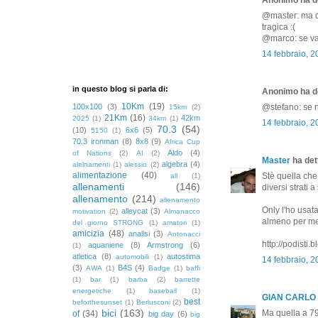
@master: ma qu
tragica :(
@marco: se vai 
14 febbraio, 2
in questo blog si parla di:
Anonimo ha de
10Km
(19)
100x100
(3)
@stefano: se n
15km
(2)
21Km
(16)
42km
2025
(1)
34km
(1)
14 febbraio, 2
70.3
(54)
(10)
6x6
(5)
5150
(1)
70.3 ironman
(8)
8x8
(9)
Africa Cup
Aldo
(4)
of Nations
(2)
AI
(2)
Master
ha dett
algebra
(4)
alelnamenti
(1)
alessio
(2)
alimentazione
(40)
Stè quella che
all
(1)
allenamenti
(146)
diversi strati 
allenamento
(214)
allenamento
Only l'ho usat
alleycat
(3)
motivation
(2)
Almanacco
almeno per me
del giorno STRONG
(1)
amatori
(1)
amicizia
(48)
analisi
(3)
Antonacci
http://podisti
aquaniene
(8)
Armstrong
(6)
(1)
atletica
(8)
autostima
automobili
(1)
14 febbraio, 
(3)
B4S
(4)
AWA
(1)
Badge
(1)
baffi
(1)
bar
(1)
barba
(2)
barrette
energetiche
(1)
baseball
(1)
GIAN CARLO
best
beforthesunset
(1)
Berlusconi
(2)
bici
(163)
Ma quella a 7
of
(34)
big day
(6)
big