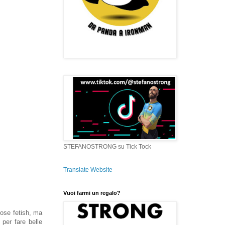
STEFANOSTRONG su Tick Tock
Translate Website
Vuoi farmi un regalo?
cose fetish, ma
 per fare belle