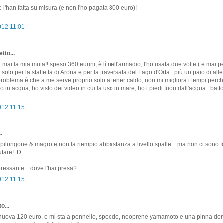
 l'han fatta su misura (e non l'ho pagata 800 euro)!
012 11:01
tto...
i mai la mia muta!! speso 360 eurini, è lì nell'armadio, l'ho usata due volte ( e mai 
a solo per la staffetta di Arona e per la traversata del Lago d'Orta...più un paio di al
 problema è che a me serve proprio solo a tener caldo, non mi migliora i tempi perc
o in acqua, ho visto dei video in cui la uso in mare, ho i piedi fuori dall'acqua...bat
012 11:15
.
spilungone & magro e non la riempio abbastanza a livello spalle... ma non ci sono f
tare! :D
essante... dove l'hai presa?
012 11:15
o...
a nuova 120 euro, e mi sta a pennello, speedo, neoprene yamamoto e una pinna dor