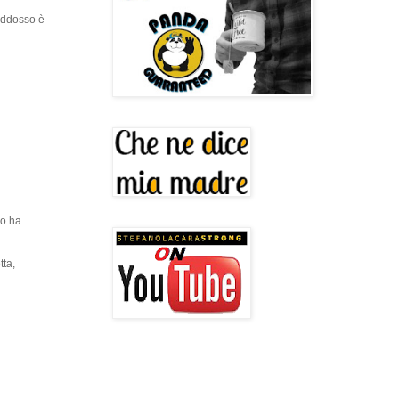
 addosso è
do ha
tta,