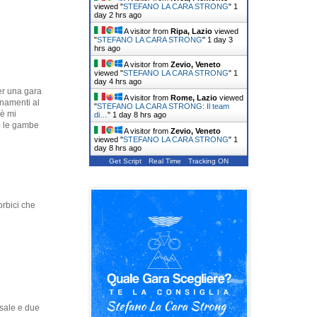
viewed "
STEFANO LA CARA STRONG
"
1
day 2 hrs ago
A visitor from
Ripa, Lazio
viewed
"
STEFANO LA CARA STRONG
"
1 day 3
hrs ago
A visitor from
Zevio, Veneto
viewed "
STEFANO LA CARA STRONG
"
1
day 4 hrs ago
per una gara
A visitor from
Rome, Lazio
viewed
lenamenti al
"
STEFANO LA CARA STRONG: Il team
hè mi
di…
"
1 day 8 hrs ago
to le gambe
A visitor from
Zevio, Veneto
viewed "
STEFANO LA CARA STRONG
"
1
day 8 hrs ago
Get Script
Real Time
Tracking ON
orbici che
sale e due