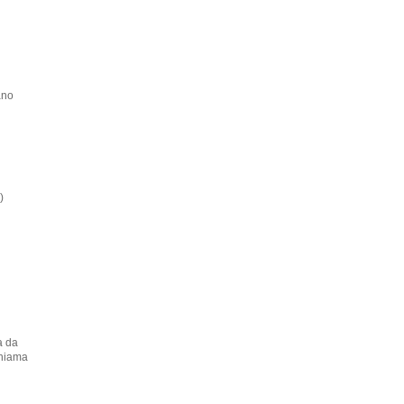
ano
)
a da
chiama