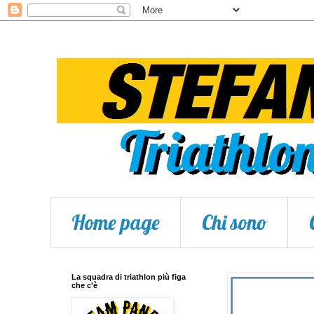
Home page
Chi sono
La squadra di triathlon più figa
che c'è