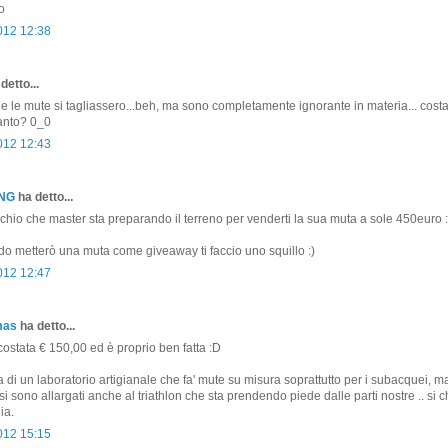
o
2012 12:38
detto...
 le mute si tagliassero...beh, ma sono completamente ignorante in materia... cost
tanto? 0_0
2012 12:43
ONG
ha detto...
hio che master sta preparando il terreno per venderti la sua muta a sole 450euro :
 metterò una muta come giveaway ti faccio uno squillo :)
2012 12:47
mas
ha detto...
costata € 150,00 ed è proprio ben fatta :D
a di un laboratorio artigianale che fa' mute su misura soprattutto per i subacquei, m
i sono allargati anche al triathlon che sta prendendo piede dalle parti nostre .. si 
ia.
2012 15:15