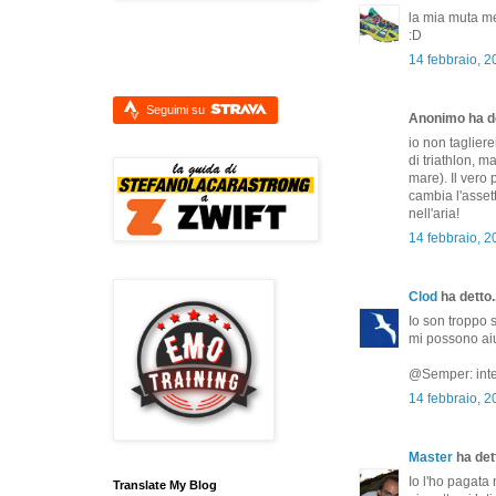
la mia muta me
:D
14 febbraio, 2
Seguimi su
Anonimo ha de
io non tagliere
di triathlon, m
mare). Il vero
cambia l'assett
nell'aria!
14 febbraio, 2
Clod
ha detto..
Io son troppo 
mi possono aiu
@Semper: inter
14 febbraio, 2
Master
ha dett
Io l'ho pagat
Translate My Blog