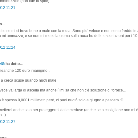
i motorizzate (non fate la spia!)
012 11:21
...
ito se mi ci trovo bene o male con la muta. Sono piu' veloce e non sento freddo i
a mi ammazzo, e se non mi metto la crema sulla nuca ho delle escoriazioni per i 10 
012 11:24
ONG
ha detto...
eanche 120 euro imamgino...
a cercà scuse quando nuoti male!
ece va larga di ascella ma anche lì mi sa che non c'è soluzione di forbice...
 è spessa 0,0001 millimetri però, ci puoi nuotò solo a giugno a pescara :D
etterei anche solo per proteggermi dalle meduse (anche se a castiglione non mi è
...)
012 11:27
tto...