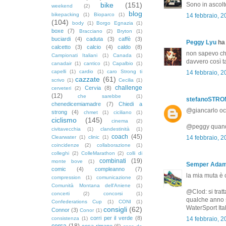
bike
(151)
Sono in ascolt
weekend
(2)
blog
bikepacking
(1)
Bioparco
(1)
14 febbraio, 
(104)
body
(1)
Borgo Egnazia
(1)
boxe
(7)
Bracciano
(2)
Bryton
(1)
buciardi
(4)
caduta
(3)
caffè
(3)
Peggy Lyu
ha 
calcetto
(3)
calcio
(4)
caldo
(8)
non sapevo che
Campionati Italiani
(1)
Canada
(1)
davvero così 
canadair
(1)
cantico
(1)
Capalbio
(1)
capelli
(1)
cardio
(1)
caro Strong ti
14 febbraio, 
cazzate
(61)
scrivo
(1)
Cecilia
(1)
challenge
Cervia
(8)
cerveteri
(2)
(12)
che sarebbe
(1)
stefanoSTR
chenedicemiamadre
(7)
Chiedi a
@giancarlo occ
strong
(4)
chmet
(1)
ciciliano
(1)
ciclismo
(145)
cinema
(2)
@peggy quando
civitavecchia
(1)
clandestinità
(1)
coach
(45)
Clearwater
(1)
clinic
(1)
14 febbraio, 
coincidenze
(2)
collaborazione
(1)
colleghi
(2)
ColleMarathon
(2)
colli di
combinati
(19)
monte bove
(1)
Semper Ada
comic
(4)
compleanno
(7)
la mia muta è 
compression
(1)
comunicazione
(2)
Comunità Montana dell'Aniene
(1)
@Clod: si tratt
concerti
(2)
concorsi
(1)
qualche anno s
Confederations Cup
(1)
CONI
(1)
WaterSport Ital
consigli
(62)
Connor
(3)
Conor
(1)
corri per il verde
(8)
consistenza
(1)
14 febbraio, 
corsa
(18)
cosa rimane
(6)