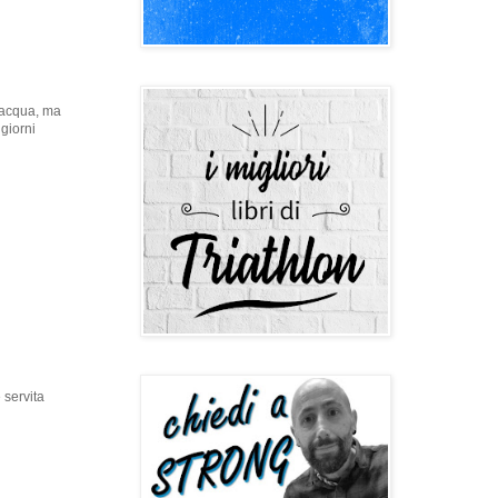
n acqua, ma
giorni
 servita