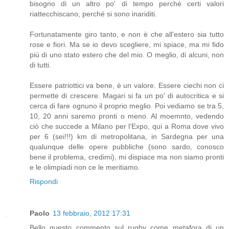
bisogno di un altro po' di tempo perché certi valori
riattecchiscano, perché si sono inariditi.
Fortunatamente giro tanto, e non è che all'estero sia tutto
rose e fiori. Ma se io devo scegliere, mi spiace, ma mi fido
più di uno stato estero che del mio. O meglio, di alcuni, non
di tutti.
Essere patriottici va bene, è un valore. Essere ciechi non ci
permette di crescere. Magari si fa un po' di autocritica e si
cerca di fare ognuno il proprio meglio. Poi vediamo se tra 5,
10, 20 anni saremo pronti o meno. Al moemnto, vedendo
ciò che succede a Milano per l'Expo, qui a Roma dove vivo
per 6 (sei!!!) km di metropolitana, in Sardegna per una
qualunque delle opere pubbliche (sono sardo, conosco
bene il problema, credimi), mi dispiace ma non siamo pronti
e le olimpiadi non ce le meritiamo.
Rispondi
Paolo
13 febbraio, 2012 17:31
Bello questo commento sul rugby come metafora di un