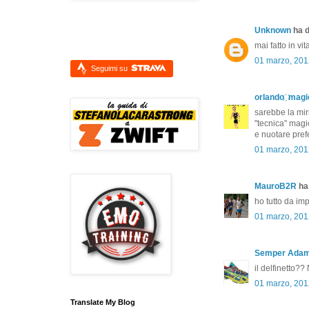
Unknown
ha d
mai fatto in vit
01 marzo, 201
Seguimi su
orlando ҉ magi
sarebbe la miri
"tecnica" magi
e nuotare pref
01 marzo, 201
MauroB2R
ha 
ho tutto da imp
01 marzo, 201
Semper Ada
il delfinetto??
01 marzo, 201
Translate My Blog