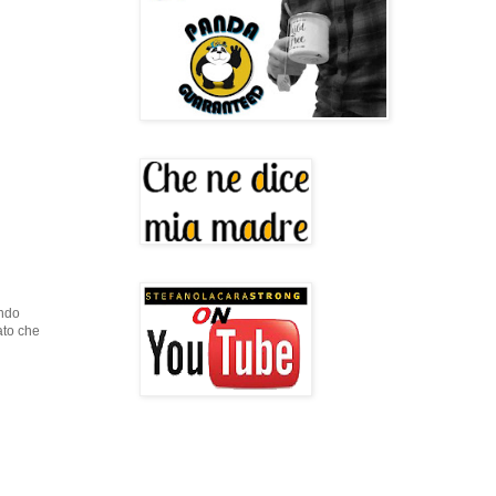
endo
lato che