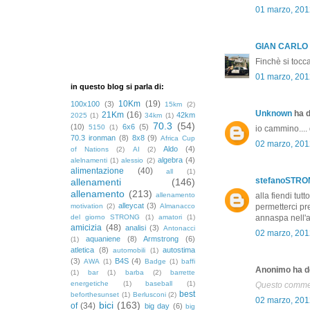
01 marzo, 201
GIAN CARLO
Finchè si tocc
01 marzo, 201
in questo blog si parla di:
10Km
(19)
100x100
(3)
15km
(2)
Unknown
ha d
21Km
(16)
42km
2025
(1)
34km
(1)
70.3
(54)
(10)
6x6
(5)
5150
(1)
io cammino.... 
70.3 ironman
(8)
8x8
(9)
Africa Cup
02 marzo, 201
Aldo
(4)
of Nations
(2)
AI
(2)
algebra
(4)
alelnamenti
(1)
alessio
(2)
alimentazione
(40)
all
(1)
stefanoSTR
allenamenti
(146)
allenamento
(213)
allenamento
alla fiendi tut
alleycat
(3)
motivation
(2)
Almanacco
permetterci pre
del giorno STRONG
(1)
amatori
(1)
annaspa nell'a
amicizia
(48)
analisi
(3)
Antonacci
02 marzo, 201
aquaniene
(8)
Armstrong
(6)
(1)
atletica
(8)
autostima
automobili
(1)
(3)
B4S
(4)
AWA
(1)
Badge
(1)
baffi
Anonimo ha de
(1)
bar
(1)
barba
(2)
barrette
energetiche
(1)
baseball
(1)
Questo comment
best
beforthesunset
(1)
Berlusconi
(2)
02 marzo, 201
bici
(163)
of
(34)
big day
(6)
big