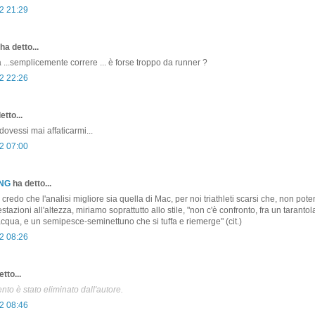
2 21:29
ha detto...
a ...semplicemente correre ... è forse troppo da runner ?
2 22:26
etto...
dovessi mai affaticarmi...
2 07:00
ONG
ha detto...
to credo che l'analisi migliore sia quella di Mac, per noi triathleti scarsi che, non pot
stazioni all'altezza, miriamo soprattutto allo stile, "non c'è confronto, fra un taranto
cqua, e un semipesce-seminettuno che si tuffa e riemerge" (cit.)
2 08:26
tto...
o è stato eliminato dall'autore.
2 08:46