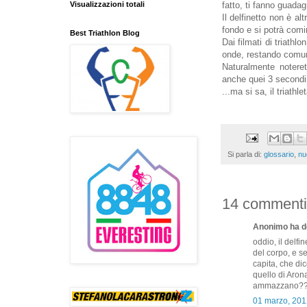
Visualizzazioni totali
fatto, ti fanno guada
Il delfinetto non è al
fondo e si potrà comi
Best Triathlon Blog
Dai filmati di triathl
onde, restando comun
Naturalmente notere
anche quei 3 secondi, 
...ma si sa, il triathl
Si parla di:
glossario
,
nu
14 commenti
Anonimo ha de
oddio, il delfi
del corpo, e s
capita, che di
quello di Arona
ammazzano?
01 marzo, 201