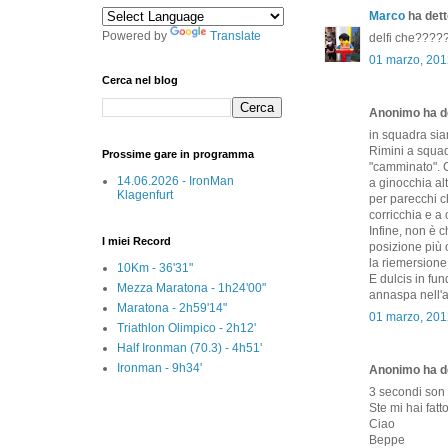
Marco
ha detto
Powered by
Translate
delfi che????
01 marzo, 201
Cerca nel blog
Anonimo ha de
in squadra siam
Rimini a squad
Prossime gare in programma
"camminato". C
14.06.2026 - IronMan
a ginocchia a
Klagenfurt
per parecchi ch
corricchia e a 
Infine, non è 
I miei Record
posizione più 
la riemersione,
10Km - 36'31"
E dulcis in fun
Mezza Maratona - 1h24'00"
annaspa nell'a
Maratona - 2h59'14"
01 marzo, 201
Triathlon Olimpico - 2h12'
Half Ironman (70.3) - 4h51'
Ironman - 9h34'
Anonimo ha de
3 secondi son 
Ste mi hai fatto
Ciao
Beppe