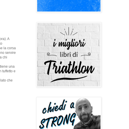
pra). A
to
he la corsa
no servire
a chi
ntiene una
 tuffetto e
olato che