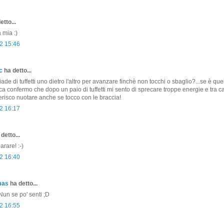
etto...
a mia :)
2 15:46
c
ha detto...
ade di tuffetti uno dietro l'altro per avanzare finchè non tocchi o sbaglio?...se è quel
ca confermo che dopo un paio di tuffetti mi sento di sprecare troppe energie e tra
erisco nuotare anche se tocco con le braccia!
2 16:17
detto...
arare! :-)
2 16:40
mas
ha detto...
 Nun se po' senti ;D
2 16:55