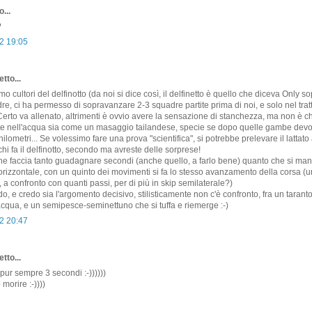
...
?
2 19:05
tto...
o cultori del delfinotto (da noi si dice così, il delfinetto è quello che diceva Only so
re, ci ha permesso di sopravanzare 2-3 squadre partite prima di noi, e solo nel trat
erto va allenato, altrimenti è ovvio avere la sensazione di stanchezza, ma non è c
lte nell'acqua sia come un masaggio tailandese, specie se dopo quelle gambe devo
ilometri... Se volessimo fare una prova "scientifica", si potrebbe prelevare il lattato 
chi fa il delfinotto, secondo ma avreste delle sorprese!
che faccia tanto guadagnare secondi (anche quello, a farlo bene) quanto che si ma
orizzontale, con un quinto dei movimenti si fa lo stesso avanzamento della corsa (un
 a confronto con quanti passi, per di più in skip semilaterale?)
do, e credo sia l'argomento decisivo, stilisticamente non c'è confronto, fra un tarant
cqua, e un semipesce-seminettuno che si tuffa e riemerge :-)
2 20:47
tto...
pur sempre 3 secondi :-))))))
 morire :-))))