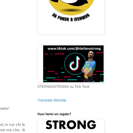
STEFANOSTRONG su Tick Tock
Translate Website
netto".
Vuoi farmi un regalo?
) in cui chi le
ora ma che, di