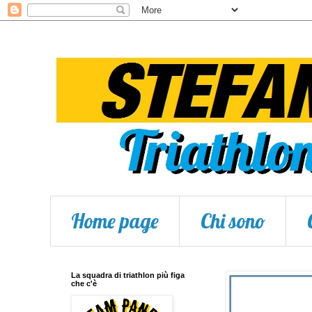
Home page
Chi sono
La squadra di triathlon più figa
che c'è