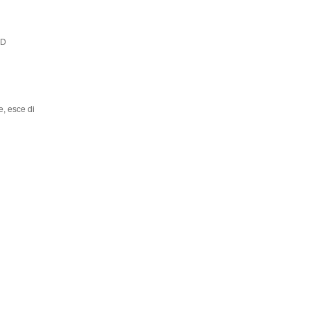
DD
e, esce di