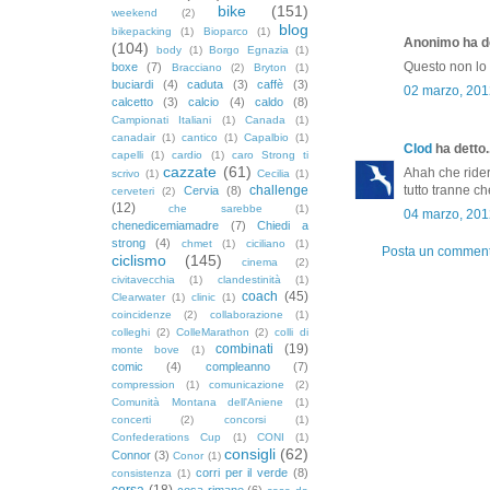
bike
(151)
weekend
(2)
blog
bikepacking
(1)
Bioparco
(1)
Anonimo ha de
(104)
body
(1)
Borgo Egnazia
(1)
Questo non lo
boxe
(7)
Bracciano
(2)
Bryton
(1)
buciardi
(4)
caduta
(3)
caffè
(3)
02 marzo, 201
calcetto
(3)
calcio
(4)
caldo
(8)
Campionati Italiani
(1)
Canada
(1)
canadair
(1)
cantico
(1)
Capalbio
(1)
Clod
ha detto..
capelli
(1)
cardio
(1)
caro Strong ti
cazzate
(61)
Ahah che ridere
scrivo
(1)
Cecilia
(1)
challenge
tutto tranne c
Cervia
(8)
cerveteri
(2)
(12)
che sarebbe
(1)
04 marzo, 201
chenedicemiamadre
(7)
Chiedi a
strong
(4)
chmet
(1)
ciciliano
(1)
Posta un commen
ciclismo
(145)
cinema
(2)
civitavecchia
(1)
clandestinità
(1)
coach
(45)
Clearwater
(1)
clinic
(1)
coincidenze
(2)
collaborazione
(1)
colleghi
(2)
ColleMarathon
(2)
colli di
combinati
(19)
monte bove
(1)
comic
(4)
compleanno
(7)
compression
(1)
comunicazione
(2)
Comunità Montana dell'Aniene
(1)
concerti
(2)
concorsi
(1)
Confederations Cup
(1)
CONI
(1)
consigli
(62)
Connor
(3)
Conor
(1)
corri per il verde
(8)
consistenza
(1)
corsa
(18)
cosa rimane
(6)