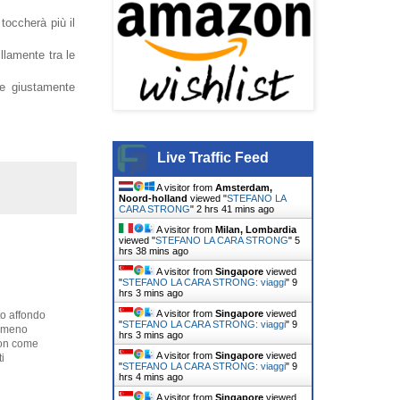
 toccherà più il
llamente tra le
e giustamente
Live Traffic Feed
A visitor from
Amsterdam,
Noord-holland
viewed "
STEFANO LA
CARA STRONG
"
2 hrs 41 mins ago
A visitor from
Milan, Lombardia
viewed "
STEFANO LA CARA STRONG
"
5
hrs 38 mins ago
A visitor from
Singapore
viewed
"
STEFANO LA CARA STRONG: viaggi
"
9
hrs 3 mins ago
A visitor from
Singapore
viewed
eto affondo
"
STEFANO LA CARA STRONG: viaggi
"
9
emmeno
hrs 3 mins ago
hlon come
A visitor from
Singapore
viewed
i
"
STEFANO LA CARA STRONG: viaggi
"
9
hrs 4 mins ago
A visitor from
Singapore
viewed