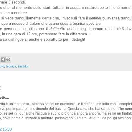
gnare 3 secondi.
tro che, al momento dello start, tuffarsi in acqua e risalire subito finchè non si
nciare a nuotare.
on si vede tranquillamente gente che, invece di fare il
delfinetto
, avanza tranqui
que a ridosso di coloro che usano questa tecnica speciale.
te persone che utilizzano il
delfinetto
anche negli Ironman o nei 70.3 dov
in una gara di 12 ore, potrebbero fare la differenza...
eta sa distinguersi anche e soprattutto per i dettagli!
oto
,
tecnica
,
triathlon
:
tto...
netto è un'altra cosa...almeno se sei un nuotatore...è il delfino, ma fatto con il compl
erve per imparare il movimento del bacino. Questa cosa che hai scritto non l'ho n
co, se sei in liguria che l'acqua è subito profonda ancora ancora, ma se fai un triat
, dove prima di iniziare a nuotare, passavano 50 metri...auguri! Ma poi gli altri non t
?
2 15:30