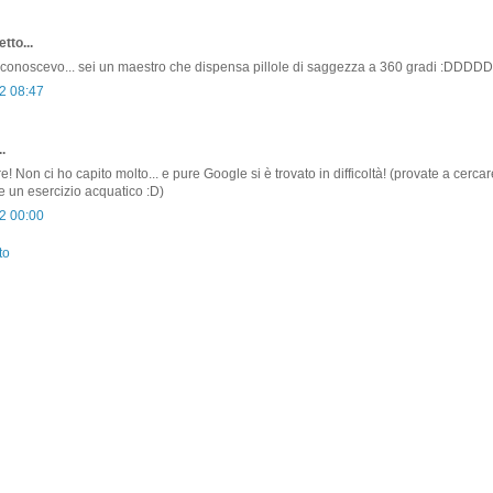
tto...
 conoscevo... sei un maestro che dispensa pillole di saggezza a 360 gradi :DDDD
2 08:47
.
! Non ci ho capito molto... e pure Google si è trovato in difficoltà! (provate a cercar
he un esercizio acquatico :D)
2 00:00
to