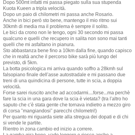
Dopo 500mt infatti mi passa piegato sulla sua stupenda
Kuota Kueen a tripla velocità.
Dopo un paio di chilometri mi passa anche Rosario.
Anche in bici però sto bene, mantengo il mio ritmo sui
30kmh di media ma il problema è sempre il solito.
Le bici da crono non le tengo, ogni 30 secondo mi passa
qualcuno e quelli che recupero in salita non sono mai tanti
quelli che mi asfaltano in pianura.
Sto abbastanza bene fino a 10km dalla fine, quando capisco
che in realtà anche il percorso bike sarà più lungo del
previsto, di 5km.
La botta psicologica mi arriva quando soffro a 28kmh sul
falsopiano finale dell'asse autostradale e mi passano due
treni di una quindicina di persone, tutte in scia, a doppia
velocità.
Forse sarei riuscito anche ad accodarmi....forse...ma perchè
fare la scia in una gara dove la scia è vietata? (tra l'altro ho
saputo che c'è stata gente che tornava indietro a mezzo giro
di corsa "mangiandosi" parecchi chilometri!)
Per quanto mi riguarda siete alla stregua dei dopati e di chi
si vende le partite.
Rientro in zona cambio ed inizio a correre.
La gamba gira bene, vado leggero e riesco anche a