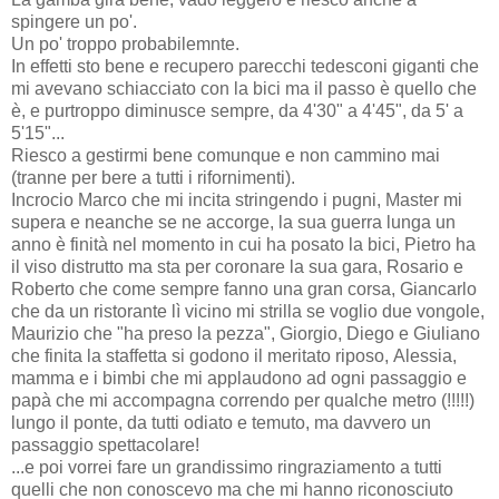
spingere un po'.
Un po' troppo probabilemnte.
In effetti sto bene e recupero parecchi tedesconi giganti che
mi avevano schiacciato con la bici ma il passo è quello che
è, e purtroppo diminusce sempre, da 4'30" a 4'45", da 5' a
5'15"...
Riesco a gestirmi bene comunque e non cammino mai
(tranne per bere a tutti i rifornimenti).
Incrocio Marco che mi incita stringendo i pugni, Master mi
supera e neanche se ne accorge, la sua guerra lunga un
anno è finità nel momento in cui ha posato la bici, Pietro ha
il viso distrutto ma sta per coronare la sua gara, Rosario e
Roberto che come sempre fanno una gran corsa, Giancarlo
che da un ristorante lì vicino mi strilla se voglio due vongole,
Maurizio che "ha preso la pezza", Giorgio, Diego e Giuliano
che finita la staffetta si godono il meritato riposo, Alessia,
mamma e i bimbi che mi applaudono ad ogni passaggio e
papà che mi accompagna correndo per qualche metro (!!!!!)
lungo il ponte, da tutti odiato e temuto, ma davvero un
passaggio spettacolare!
...e poi vorrei fare un grandissimo ringraziamento a tutti
quelli che non conoscevo ma che mi hanno riconosciuto