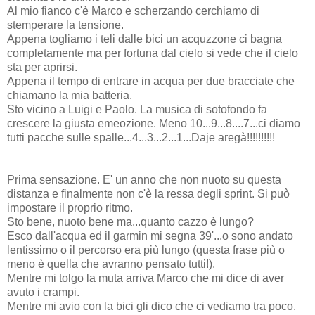
Al mio fianco c'è Marco e scherzando cerchiamo di
stemperare la tensione.
Appena togliamo i teli dalle bici un acquzzone ci bagna
completamente ma per fortuna dal cielo si vede che il cielo
sta per aprirsi.
Appena il tempo di entrare in acqua per due bracciate che
chiamano la mia batteria.
Sto vicino a Luigi e Paolo. La musica di sotofondo fa
crescere la giusta emeozione. Meno 10...9...8....7...ci diamo
tutti pacche sulle spalle...4...3...2...1...Daje aregà!!!!!!!!!!
Prima sensazione. E' un anno che non nuoto su questa
distanza e finalmente non c'è la ressa degli sprint. Si può
impostare il proprio ritmo.
Sto bene, nuoto bene ma...quanto cazzo è lungo?
Esco dall'acqua ed il garmin mi segna 39'...o sono andato
lentissimo o il percorso era più lungo (questa frase più o
meno è quella che avranno pensato tutti!).
Mentre mi tolgo la muta arriva Marco che mi dice di aver
avuto i crampi.
Mentre mi avio con la bici gli dico che ci vediamo tra poco.