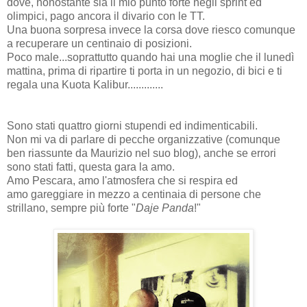
dove, nonostante sia il mio punto forte negli sprint ed
olimpici, pago ancora il divario con le TT.
Una buona sorpresa invece la corsa dove riesco comunque
a recuperare un centinaio di posizioni.
Poco male...soprattutto quando hai una moglie che il lunedì
mattina, prima di ripartire ti porta in un negozio, di bici e ti
regala una Kuota Kalibur.............
Sono stati quattro giorni stupendi ed indimenticabili.
Non mi va di parlare di pecche organizzative (comunque
ben riassunte da
Maurizio nel suo blog
), anche se errori
sono stati fatti, questa gara la amo.
Amo Pescara, amo l'atmosfera che si respira ed
amo gareggiare in mezzo a centinaia di persone che
strillano, sempre più forte "
Daje Panda
!"