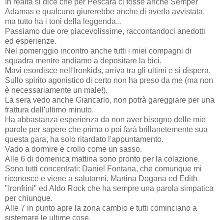
In realtà si dice che per Pescara ci fosse anche Semper
Adamas e qualcuno giurerebbe anche di averla avvistata,
ma tutto ha i toni della leggenda...
Passiamo due ore piacevolissime, raccontandoci anedotti
ed esperienze.
Nel pomeriggio incontro anche tutti i miei compagni di
squadra mentre andiamo a depositare la bici.
Mavi esordisce nell'Ironkids, arriva tra gli ultimi e si dispera.
Sullo spirito agonistico di certo non ha preso da me (ma non
è necessariamente un male!).
La sera vedo anche Giancarlo, non potrà gareggiare per una
frattura dell'ultimo minuto.
Ha abbastanza esperienza da non aver bisogno delle mie
parole per sapere che prima o poi farà brillanetemente sua
questa gara, ha solo ritardato l'appuntamento.
Vado a dormire e crollo come un sasso.
Alle 6 di domenica mattina sono pronto per la colazione.
Sono tutti concentrati: Daniel Fontana, che comunque mi
riconosce e viene a salutarmi, Martina Dogana ed Edith
"Ironfrini" ed Aldo Rock che ha sempre una parola simpatica
per chiunque.
Alle 7 in punto apre la zona cambio e tutti cominciano a
sistemare le ultime cose.