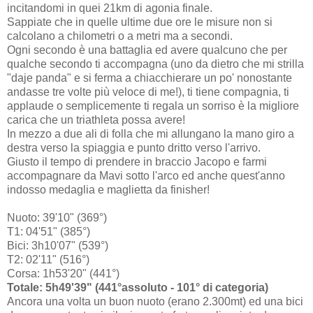
incitandomi in quei 21km di agonia finale.
Sappiate che in quelle ultime due ore le misure non si
calcolano a chilometri o a metri ma a secondi.
Ogni secondo è una battaglia ed avere qualcuno che per
qualche secondo ti accompagna (uno da dietro che mi strilla
"daje panda" e si ferma a chiacchierare un po' nonostante
andasse tre volte più veloce di me!), ti tiene compagnia, ti
applaude o semplicemente ti regala un sorriso è la migliore
carica che un triathleta possa avere!
In mezzo a due ali di folla che mi allungano la mano giro a
destra verso la spiaggia e punto dritto verso l'arrivo.
Giusto il tempo di prendere in braccio Jacopo e farmi
accompagnare da Mavi sotto l'arco ed anche quest'anno
indosso medaglia e maglietta da finisher!
Nuoto: 39'10" (369°)
T1: 04'51" (385°)
Bici: 3h10'07" (539°)
T2: 02'11" (516°)
Corsa: 1h53'20" (441°)
Totale: 5h49'39" (441°assoluto - 101° di categoria)
Ancora una volta un buon nuoto (erano 2.300mt) ed una bici