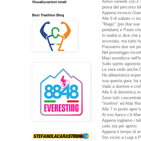
Arrivo venerdì con il
Visualizzazioni totali
prova del percorso bi
Appena incrocio Gianl
Best Triathlon Blog
Alle 9 di sabato ci i
"Magic" (più due sue 
pedalare) e Paolo che
In realtà si dice ch
avvistata, ma tutto ha
Passiamo due ore pia
Nel pomeriggio incont
Mavi esordisce nell'Iro
Sullo spirito agonist
La sera vedo anche Gi
Ha abbastanza esperi
sua questa gara, ha s
Vado a dormire e cro
Alle 6 di domenica ma
Sono tutti concentra
"Ironfrini" ed Aldo R
Alle 7 in punto apre 
Al mio fianco c'è Ma
Appena togliamo i tel
cielo sta per aprirsi.
Appena il tempo di en
Sto vicino a Luigi e 