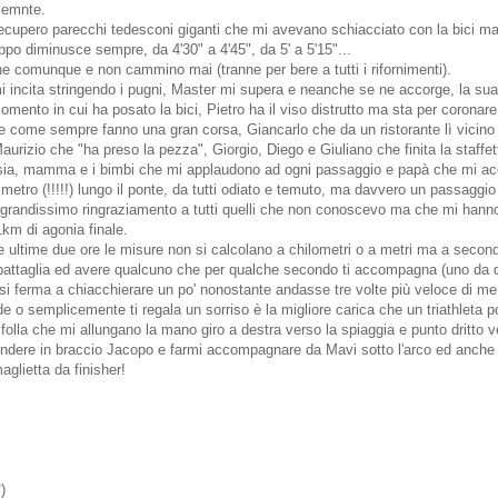
lemnte.
 recupero parecchi tedesconi giganti che mi avevano schiacciato con la bici ma
oppo diminusce sempre, da 4'30" a 4'45", da 5' a 5'15"...
e comunque e non cammino mai (tranne per bere a tutti i rifornimenti).
 incita stringendo i pugni, Master mi supera e neanche se ne accorge, la sua
omento in cui ha posato la bici, Pietro ha il viso distrutto ma sta per coronare
 come sempre fanno una gran corsa, Giancarlo che da un ristorante lì vicino m
urizio che "ha preso la pezza", Giorgio, Diego e Giuliano che finita la staffet
ssia, mamma e i bimbi che mi applaudono ad ogni passaggio e papà che mi 
metro (!!!!!) lungo il ponte, da tutti odiato e temuto, ma davvero un passaggio
un grandissimo ringraziamento a tutti quelli che non conoscevo ma che mi hann
1km di agonia finale.
e ultime due ore le misure non si calcolano a chilometri o a metri ma a second
attaglia ed avere qualcuno che per qualche secondo ti accompagna (uno da d
 si ferma a chiacchierare un po' nonostante andasse tre volte più veloce di me!)
e o semplicemente ti regala un sorriso è la migliore carica che un triathleta 
folla che mi allungano la mano giro a destra verso la spiaggia e punto dritto ve
rendere in braccio Jacopo e farmi accompagnare da Mavi sotto l'arco ed anche
glietta da finisher!
)