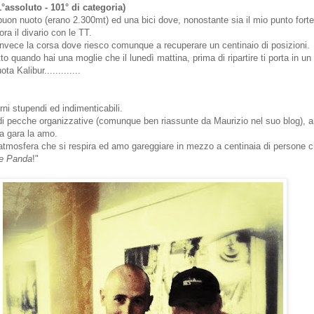
1°assoluto - 101° di categoria)
uon nuoto (erano 2.300mt) ed una bici dove, nonostante sia il mio punto forte 
ra il divario con le TT.
nvece la corsa dove riesco comunque a recuperare un centinaio di posizioni.
o quando hai una moglie che il lunedì mattina, prima di ripartire ti porta in un
ta Kalibur.............
rni stupendi ed indimenticabili.
 di pecche organizzative (comunque ben riassunte da
Maurizio nel suo blog
), 
ta gara la amo.
tmosfera che si respira ed amo gareggiare in mezzo a centinaia di persone ch
e Panda
!"