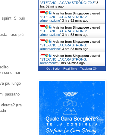
"
STEFANO LA CARA STRONG: 70.3
"
3
hrs 52 mins ago
A visitor from
Singapore
viewed
"
STEFANO LA CARA STRONG:
 sprint. Si può
alimentazione
"
3 hrs 52 mins ago
A visitor from
Singapore
viewed
"
STEFANO LA CARA STRONG:
esta frase più
alimentazione
"
3 hrs 53 mins ago
A visitor from
Singapore
viewed
"
STEFANO LA CARA STRONG:
alimentazione
"
3 hrs 54 mins ago
A visitor from
Singapore
viewed
"
STEFANO LA CARA STRONG:
allenamenti
"
3 hrs 54 mins ago
olito.
Get Script
Real Time
Tracking ON
non sono mai
rà più lungo
e mi passano
vietata? (tra
cchi