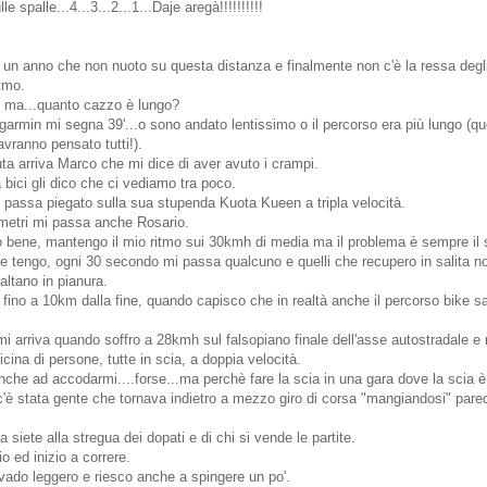
e spalle...4...3...2...1...Daje aregà!!!!!!!!!!
un anno che non nuoto su questa distanza e finalmente non c'è la ressa degli
itmo.
 ma...quanto cazzo è lungo?
 garmin mi segna 39'...o sono andato lentissimo o il percorso era più lungo (qu
vranno pensato tutti!).
ta arriva Marco che mi dice di aver avuto i crampi.
 bici gli dico che ci vediamo tra poco.
 passa piegato sulla sua stupenda Kuota Kueen a tripla velocità.
ometri mi passa anche Rosario.
o bene, mantengo il mio ritmo sui 30kmh di media ma il problema è sempre il s
le tengo, ogni 30 secondo mi passa qualcuno e quelli che recupero in salita 
faltano in pianura.
ino a 10km dalla fine, quando capisco che in realtà anche il percorso bike sa
mi arriva quando soffro a 28kmh sul falsopiano finale dell'asse autostradale 
icina di persone, tutte in scia, a doppia velocità.
anche ad accodarmi....forse...ma perchè fare la scia in una gara dove la scia è 
 c'è stata gente che tornava indietro a mezzo giro di corsa "mangiandosi" pare
 siete alla stregua dei dopati e di chi si vende le partite.
o ed inizio a correre.
vado leggero e riesco anche a spingere un po'.