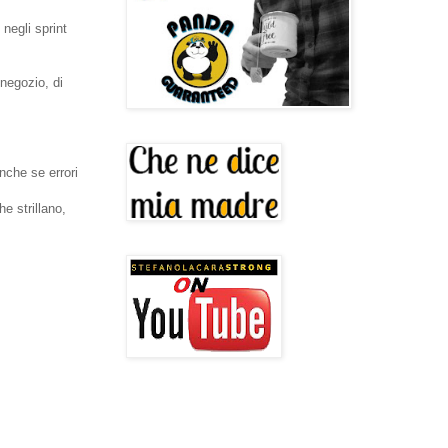
negli sprint
 negozio, di
anche se errori
e strillano,