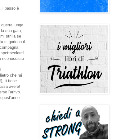
 il passo è
 guerra lunga
 la sua gara,
i strilla se
ta si godono il
accompagna
 spettacolare!
o riconosciuto
i.
ietro che mi
, ti tiene
possa avere!
rso l'arrivo.
 quest'anno