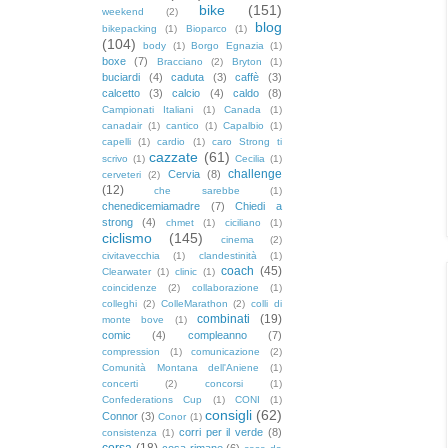
bike
(151)
weekend
(2)
blog
bikepacking
(1)
Bioparco
(1)
(104)
body
(1)
Borgo Egnazia
(1)
boxe
(7)
Bracciano
(2)
Bryton
(1)
buciardi
(4)
caduta
(3)
caffè
(3)
calcetto
(3)
calcio
(4)
caldo
(8)
Campionati Italiani
(1)
Canada
(1)
canadair
(1)
cantico
(1)
Capalbio
(1)
capelli
(1)
cardio
(1)
caro Strong ti
cazzate
(61)
scrivo
(1)
Cecilia
(1)
challenge
Cervia
(8)
cerveteri
(2)
(12)
che sarebbe
(1)
chenedicemiamadre
(7)
Chiedi a
strong
(4)
chmet
(1)
ciciliano
(1)
ciclismo
(145)
cinema
(2)
civitavecchia
(1)
clandestinità
(1)
coach
(45)
Clearwater
(1)
clinic
(1)
coincidenze
(2)
collaborazione
(1)
colleghi
(2)
ColleMarathon
(2)
colli di
combinati
(19)
monte bove
(1)
comic
(4)
compleanno
(7)
compression
(1)
comunicazione
(2)
Comunità Montana dell'Aniene
(1)
concerti
(2)
concorsi
(1)
Confederations Cup
(1)
CONI
(1)
consigli
(62)
Connor
(3)
Conor
(1)
corri per il verde
(8)
consistenza
(1)
corsa
(18)
cosa rimane
(6)