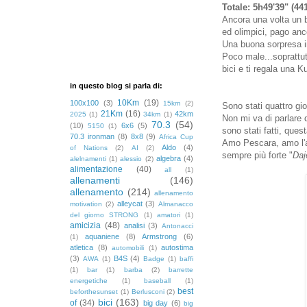
Totale: 5h49'39" (44
Ancora una volta un b
ed olimpici, pago anco
Una buona sorpresa i
Poco male...soprattutt
bici e ti regala una Kuo
in questo blog si parla di:
10Km
(19)
100x100
(3)
15km
(2)
Sono stati quattro gio
21Km
(16)
42km
2025
(1)
34km
(1)
Non mi va di parlare
70.3
(54)
(10)
6x6
(5)
5150
(1)
sono stati fatti, ques
70.3 ironman
(8)
8x8
(9)
Africa Cup
Amo Pescara, amo l'a
Aldo
(4)
of Nations
(2)
AI
(2)
sempre più forte "
Daj
algebra
(4)
alelnamenti
(1)
alessio
(2)
alimentazione
(40)
all
(1)
allenamenti
(146)
allenamento
(214)
allenamento
alleycat
(3)
motivation
(2)
Almanacco
del giorno STRONG
(1)
amatori
(1)
amicizia
(48)
analisi
(3)
Antonacci
aquaniene
(8)
Armstrong
(6)
(1)
atletica
(8)
autostima
automobili
(1)
(3)
B4S
(4)
AWA
(1)
Badge
(1)
baffi
(1)
bar
(1)
barba
(2)
barrette
energetiche
(1)
baseball
(1)
best
beforthesunset
(1)
Berlusconi
(2)
bici
(163)
of
(34)
big day
(6)
big