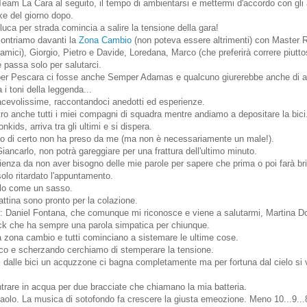
 Team La Cara al seguito, il tempo di ambientarsi e mettermi d'accordo con gli 
ke del giorno dopo.
uca per strada comincia a salire la tensione della gara!
ncontriamo davanti la
Zona Cambio
(non poteva essere altrimenti) con Master R
amici), Giorgio, Pietro e Davide, Loredana, Marco (che preferirà correre piutt
 passa solo per salutarci.
e per Pescara ci fosse anche Semper Adamas e qualcuno giurerebbe anche di a
 i toni della leggenda...
cevolissime, raccontandoci anedotti ed esperienze.
ro anche tutti i miei compagni di squadra mentre andiamo a depositare la bici
nkids, arriva tra gli ultimi e si dispera.
ico di certo non ha preso da me (ma non è necessariamente un male!).
ancarlo, non potrà gareggiare per una frattura dell'ultimo minuto.
enza da non aver bisogno delle mie parole per sapere che prima o poi farà br
olo ritardato l'appuntamento.
llo come un sasso.
ttina sono pronto per la colazione.
ti: Daniel Fontana, che comunque mi riconosce e viene a salutarmi, Martina D
ock che ha sempre una parola simpatica per chiunque.
la zona cambio e tutti cominciano a sistemare le ultime cose.
rco e scherzando cerchiamo di stemperare la tensione.
i dalle bici un acquzzone ci bagna completamente ma per fortuna dal cielo si 
trare in acqua per due bracciate che chiamano la mia batteria.
Paolo. La musica di sotofondo fa crescere la giusta emeozione. Meno 10...9...8.