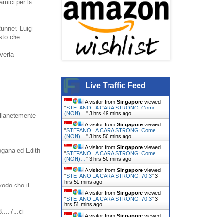
amici per la
unner, Luigi
osto che
verla
.
Live Traffic Feed
A visitor from
Singapore
viewed
"
STEFANO LA CARA STRONG: Come
(NON)…
"
3 hrs 49 mins ago
illanetemente
A visitor from
Singapore
viewed
"
STEFANO LA CARA STRONG: Come
(NON)…
"
3 hrs 50 mins ago
A visitor from
Singapore
viewed
ogana ed Edith
"
STEFANO LA CARA STRONG: Come
(NON)…
"
3 hrs 50 mins ago
A visitor from
Singapore
viewed
"
STEFANO LA CARA STRONG: 70.3
"
3
hrs 51 mins ago
vede che il
A visitor from
Singapore
viewed
"
STEFANO LA CARA STRONG: 70.3
"
3
hrs 51 mins ago
...7...ci
A visitor from
Singapore
viewed