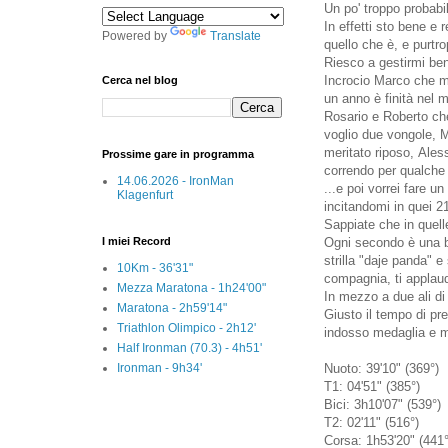
Un po' troppo probabi
In effetti sto bene e
Powered by
Translate
quello che è, e purtr
Riesco a gestirmi ben
Incrocio Marco che mi
Cerca nel blog
un anno è finità nel m
Rosario e Roberto che
voglio due vongole, Ma
meritato riposo, Ale
Prossime gare in programma
correndo per qualche 
14.06.2026 - IronMan
...e poi vorrei fare 
Klagenfurt
incitandomi in quei 2
Sappiate che in quell
I miei Record
Ogni secondo è una b
strilla "daje panda" e
10Km - 36'31"
compagnia, ti applaud
Mezza Maratona - 1h24'00"
In mezzo a due ali di 
Maratona - 2h59'14"
Giusto il tempo di p
Triathlon Olimpico - 2h12'
indosso medaglia e ma
Half Ironman (70.3) - 4h51'
Ironman - 9h34'
Nuoto: 39'10" (369°)
T1: 04'51" (385°)
Bici: 3h10'07" (539°)
T2: 02'11" (516°)
Corsa: 1h53'20" (441°