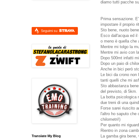
diamo tutti pacche sull
Prima sensazione. E' 
impostare il proprio r
Sto bene, nuoto bene
Seguimi su
Esco dall'acqua ed il
o meno è quella che a
Mentre mi tolgo la mu
Mentre mi avio con la
Dopo 500mt infatti mi
Dopo un paio di chil
Anche in bici però st
Le bici da crono non 
tanti quelli che mi as
Sto abbastanza bene f
del previsto, di 5km.
La botta psicologica 
due treni di una quind
Forse sarei riuscito 
l'altro ho saputo che
chilometri!)
Per quanto mi riguarda
Rientro in zona cambi
La gamba gira bene, 
Translate My Blog