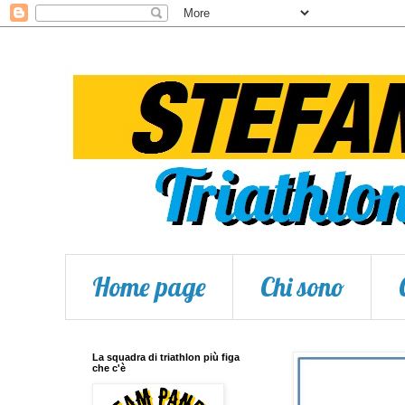
Home page
Chi sono
La squadra di triathlon più figa
che c'è