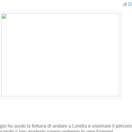
di
D
io ho avuto la fortuna di andare a Londra e visionare il percors
secondo il mio modesto parere vedremo le vere fiamme!