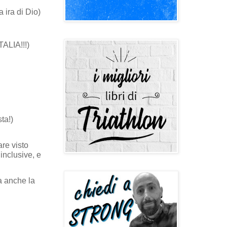
 ira di Dio)
TALIA!!!)
ta!)
pare visto
 inclusive, e
ia anche la