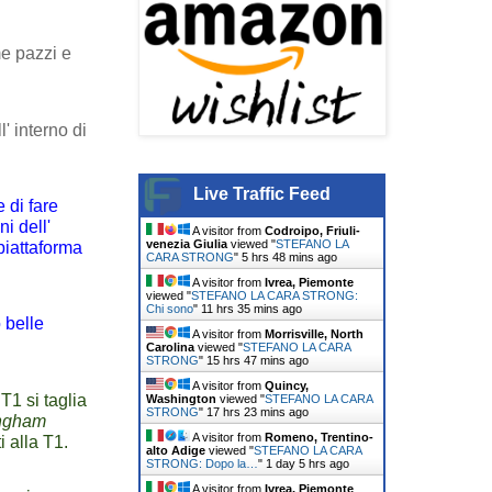
me pazzi e
l' interno di
Live Traffic Feed
 di fare
i dell'
A visitor from
Codroipo, Friuli-
venezia Giulia
viewed "
STEFANO LA
piattaforma
CARA STRONG
"
5 hrs 48 mins ago
A visitor from
Ivrea, Piemonte
viewed "
STEFANO LA CARA STRONG:
Chi sono
"
11 hrs 35 mins ago
 belle
A visitor from
Morrisville, North
Carolina
viewed "
STEFANO LA CARA
STRONG
"
15 hrs 47 mins ago
A visitor from
Quincy,
T1 si taglia
Washington
viewed "
STEFANO LA CARA
STRONG
"
17 hrs 23 mins ago
ngham
A visitor from
Romeno, Trentino-
 alla T1.
alto Adige
viewed "
STEFANO LA CARA
STRONG: Dopo la…
"
1 day 5 hrs ago
A visitor from
Ivrea, Piemonte