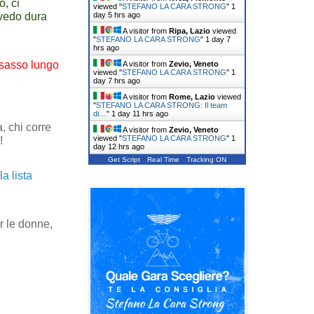
, ci
viewed "
STEFANO LA CARA STRONG
"
1
day 5 hrs ago
vedo dura
A visitor from
Ripa, Lazio
viewed
"
STEFANO LA CARA STRONG
"
1 day 7
hrs ago
e sasso lungo
A visitor from
Zevio, Veneto
viewed "
STEFANO LA CARA STRONG
"
1
day 7 hrs ago
A visitor from
Rome, Lazio
viewed
"
STEFANO LA CARA STRONG: Il team
di…
"
1 day 11 hrs ago
, chi corre
A visitor from
Zevio, Veneto
viewed "
STEFANO LA CARA STRONG
"
1
!
day 12 hrs ago
Get Script
Real Time
Tracking ON
la lista
r le donne,