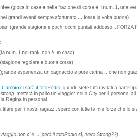
ee (gioca in casa e nella frazione di corsa è il num. 1, una vera
nei grandi eventi sempre sfortunato … fosse la volta buona)
ian (grande stagione e pochi occhi puntati addosso .. FORZA I
:
(la num. 1 nel rank, non è un caso)
(stagione regolare e buona corsa)
 (grande esperienza, un cagnaccio e pure carina …che non guas
 Cambio ci sarà il totoPodio
, quindi, siete tutti invitati a parteci
astrong
metterà in palio un viaggio* nella City per 4 persone, all
 la Regina in persona!
 tifare per
i nostri ragazzi, spero con tutte le mie forze che lo s
viaggio non c’ è ...
però il totoPodio sì, (vero Strong??)