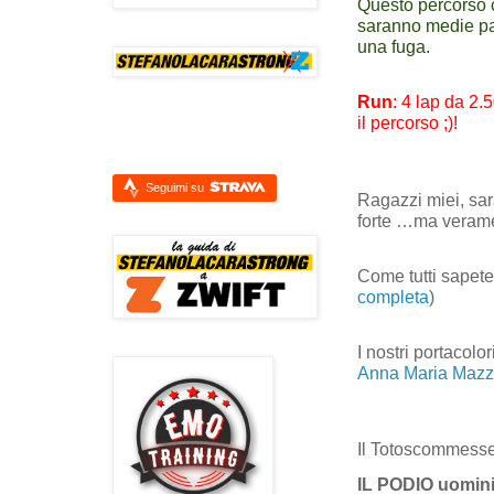
Questo percorso c
saranno medie pa
una fuga.
Run
: 4 lap da 2.
il percorso ;)!
Seguimi su
Ragazzi miei, sarà
forte …ma veramen
Come tutti sapete,
completa
)
I nostri portacolo
Anna Maria Mazze
Il Totoscommess
IL PODIO uomini