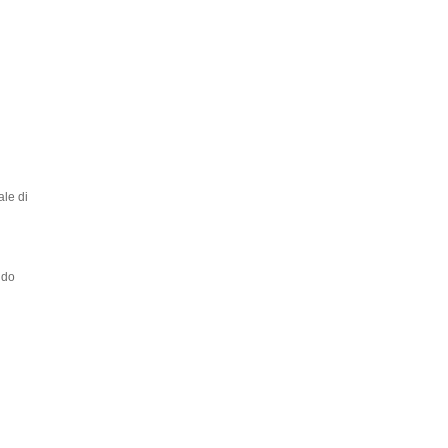
ale di
ndo