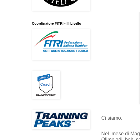
Coordinatore FITRI - III Livello
Ci siamo.
Nel
mese di Magg
Olimpiadi, beh, 