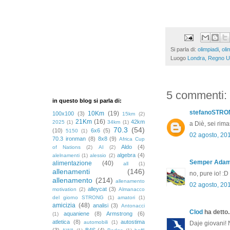
Si parla di:
olimpiadi
,
oli
Luogo
Londra, Regno U
5 commenti:
in questo blog si parla di:
stefanoSTR
10Km
(19)
100x100
(3)
15km
(2)
21Km
(16)
42km
2025
(1)
34km
(1)
a Diè, sei rima
70.3
(54)
(10)
6x6
(5)
5150
(1)
02 agosto, 20
70.3 ironman
(8)
8x8
(9)
Africa Cup
Aldo
(4)
of Nations
(2)
AI
(2)
algebra
(4)
alelnamenti
(1)
alessio
(2)
Semper Ada
alimentazione
(40)
all
(1)
allenamenti
(146)
no, pure io! :D
allenamento
(214)
allenamento
02 agosto, 20
alleycat
(3)
motivation
(2)
Almanacco
del giorno STRONG
(1)
amatori
(1)
amicizia
(48)
analisi
(3)
Antonacci
Clod
ha detto..
aquaniene
(8)
Armstrong
(6)
(1)
atletica
(8)
autostima
automobili
(1)
Daje giovani! N
(3)
B4S
(4)