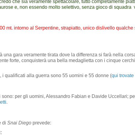
redo che sia veramente spettacolare, tutto completamente piatto
urose e, non essendo molto selettivo, senza gioco di squadra
500 mt. intorno al Serpentine, strapiatto, unico dislivello qualch
 una gara veramente tirata dove la differenza si farà nella corsa
te forte, conquisterà una bella medaglietta con i cinque cerchi
 i qualificati alla guerra sono 55 uomini e 55 donne (
qui trovate 
ri sono: per gli uomini, Alessandro Fabian e Davide Uccellari; pe
tti
.
e di
Snai Diego
prevede:
: