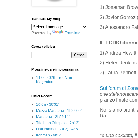
1) Jonathan Brownl
2) Javier Gomez (
Translate My Blog
3) Alessandro Fab
Powered by
Translate
IL PODIO donne
Cerca nel blog
1) Andrea Hewitt 
2) Helen Jenkins 
Prossime gare in programma
3) Laura Bennett
14.06.2026 - IronMan
Klagenfurt
Sul forum di Zona
che
stefanolacar
I miei Record
pranzo finale con
10Km - 36'31"
Noi siamo pronti a
Mezza Maratona - 1h24'00"
Rai ...
Maratona - 2h59'14"
Triathlon Olimpico - 2h12'
Half Ironman (70.3) - 4h51'
*è una caxxata, il 
Ironman - 9h34'