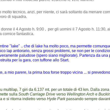
o molto tecnico, anzi, per niente, ci sarà soltanto da menare co
voro di squadra.
 donne il 4 Agosto h. 9:00 ,
per gli uomini il 7 Agosto h. 11:30, al
a cornice fantastica.
ntine "lake" .. che di lake ha molto poco, ma permette comunque
ico lap antiorario, senza grossi problemi, se non per le condizion
veramente paludose (spero siano migliorate). Partenza da una 
ruita per la gara, con tuffone allo Start.
, a mio parere, la prima boa forse troppo vicina ... si prevedono
su multilap, 7 giri da 6.137 mt. per un totale di 43 km. Dalla zona 
mmette sulla
South Carriage Drive
verso
Wellington Arch
e
Bucki
oa e si ritorna indietro verso
Hyde Park
passando sempre davanti