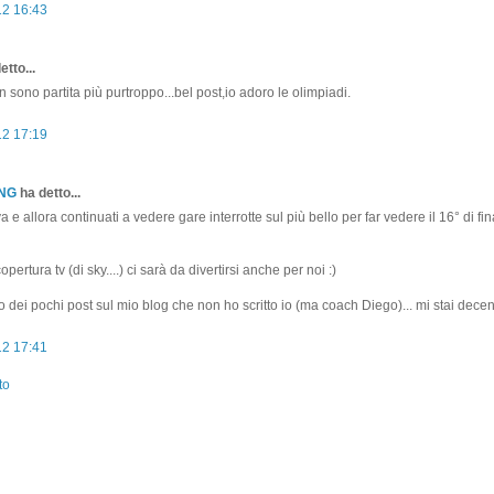
12 16:43
etto...
n sono partita più purtroppo...bel post,io adoro le olimpiadi.
12 17:19
ONG
ha detto...
 allora continuati a vedere gare interrotte sul più bello per far vedere il 16° di fin
pertura tv (di sky....) ci sarà da divertirsi anche per noi :)
dei pochi post sul mio blog che non ho scritto io (ma coach Diego)... mi stai dece
12 17:41
to