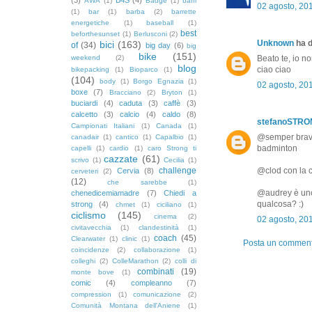
AWA
(1)
Badge
(1)
baffi
02 agosto, 20
(1)
bar
(1)
barba
(2)
barrette
energetiche
(1)
baseball
(1)
best
beforthesunset
(1)
Berlusconi
(2)
Unknown
ha d
bici
(163)
of
(34)
big day
(6)
big
bike
(151)
weekend
(2)
Beato te, io no
blog
ciao ciao
bikepacking
(1)
Bioparco
(1)
(104)
body
(1)
Borgo Egnazia
(1)
02 agosto, 20
boxe
(7)
Bracciano
(2)
Bryton
(1)
buciardi
(4)
caduta
(3)
caffè
(3)
calcetto
(3)
calcio
(4)
caldo
(8)
stefanoSTR
Campionati Italiani
(1)
Canada
(1)
@semper brava e
canadair
(1)
cantico
(1)
Capalbio
(1)
badminton
capelli
(1)
cardio
(1)
caro Strong ti
cazzate
(61)
scrivo
(1)
Cecilia
(1)
challenge
@clod con la co
Cervia
(8)
cerveteri
(2)
(12)
che sarebbe
(1)
@audrey è uno 
chenedicemiamadre
(7)
Chiedi a
qualcosa? :)
strong
(4)
chmet
(1)
ciciliano
(1)
ciclismo
(145)
cinema
(2)
02 agosto, 20
civitavecchia
(1)
clandestinità
(1)
coach
(45)
Clearwater
(1)
clinic
(1)
Posta un commen
coincidenze
(2)
collaborazione
(1)
colleghi
(2)
ColleMarathon
(2)
colli di
combinati
(19)
monte bove
(1)
comic
(4)
compleanno
(7)
compression
(1)
comunicazione
(2)
Comunità Montana dell'Aniene
(1)