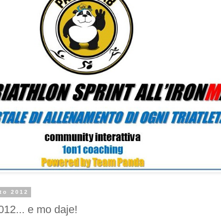
to 2012
012... e mo daje!