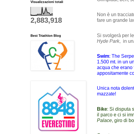
Visualizzazioni totali
Non è un tracciat
2,883,918
fare un grande la
Si svolgerà per le
Best Triathlon Blog
Hyde Park
,
in un
Swim
: The Serpe
1.500 mt. in un un
acqua che erano 
appositamente cost
Unica nota dolente
mazzate!
Bike
: Si disputa 
il parco e ci si i
Palace
, giro di b