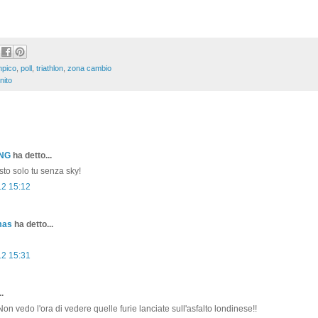
mpico
,
poll
,
triathlon
,
zona cambio
nito
ONG
ha detto...
sto solo tu senza sky!
12 15:12
mas
ha detto...
12 15:31
.
on vedo l'ora di vedere quelle furie lanciate sull'asfalto londinese!!