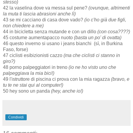
stesso)
42 la vaselina dove va messa sul pene?
(ovunque, altrimenti
la muta ti lascia abrasioni anche lì)
43 se mi cacciano di casa dove vado?
(io c'ho già due figli,
non chiedere a me)
44 in bicicletta senza mutande e con un dillo
(con cosa????)
45 costume aumentapacco nuoto
(basta un po' di ovatta)
46 questo inverno si usano i jeans bianchi (sì, in Burkina
Faso, forse)
47 ciclisti esibizionisti cazzo
(ma che ciclisti ci stanno in
giro?)
48 porno palpeggiatori in treno
(io ne ho visto uno che
palpeggiava la mia bici!)
49 l'istruttore di piscina ci prova con la mia ragazza
(bravo, e
tu te ne stai qui al computer!)
50 hey sono un panda
(hey, anche io!)
Condividi