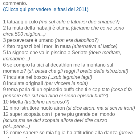
commento.
(Clicca qui per vedere le frasi del 2011)
1 tatuaggio culo
(ma sul culo o tatuarsi due chiappe?)
2 la muta della nabaiji è ottima
(diciamo che ce ne sono
circa 500 migliori...)
3 perseverare è umano
(non era diabolico?)
4 foto ragazzi belli mori in muta
(alternativa al lattice)
5 la signora che va in piscina a Seriate
(deve meritare,
immagino...)
6 se compro la bici al decathlon me la montano sul
momento?
(sì, basta che gli reggi il bretto delle istruzioni!)
7 inculate nel bosco
(...sub tegmine fagi!)
8 inculate originali
(per vincere la noia)
9 tema parla di un episodio buffo che ti e capitato
(cosa ti fa
pensare che sul mio blog ci siano episodi buffi?)
10 Mietta
(trottolino amoroso?)
11 nino istruttore nuoto airon
(si dice airon, ma si scrive iron!)
12 super scopata con il pene piu grande del mondo
(scusa,ma se dici scopata allora devi dire cazzo
poi...pene...)
13 come sapere se mia figlia ha attitudine alla danza
(prova