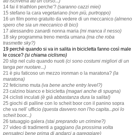
ad iscriverla ad un corso...)
14 fai il triathlon perche'?
(saranno cazzi miei)
15 stefano la cara vegetariano
(non più, purtroppo)
16 un film porno gratuito da vedere di un meccanico
(almeno
spero che sia un meccanico di bici)
17 alessandro zanardi nonna maria
(mi manca il nesso)
18 sky programma treno merda umana
(ma che roba
trasmette sky?)
19 perchè quando si va in salita in bicicletta fanno così male
le cosce?
(si chiama ciclismo)
20 slip nel culo quando nuoti
(ci sono costumi migliori di un
tanga per nuotare...)
21 è piu faticoso un mezzo ironman o la maratona?
(la
maratona)
22 feticismo muta
(va bene anche entry level?)
23 calzino bianco e bicicletta
(magari anche di spugna)
24 ciclisti inculati
(è già abbastanza dura la salita!)
25 giochi di palline con lo scheit boor con il panino sopra
che va nell' ufficio
(questa davvero non l'ho capita...poi lo
scheit boor...)
26 tatuaggio galera
(stai preprando un crimine?)
27 video di tradimenti a gaggiano
(la prossima volta
pensateci bene prima di andarci a gareggiare)