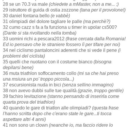
28 se un 70.3 va male
(chiedete a mMaster, non a me... :)
29 istruttore di guida di ostia zozzone
(tana per il provolone!)
30 daniel fontana bello
(e vabbè)
31 olimpiadi del dolore tagliare le palle
(ma perchè?)
32 cumo cazz s fa a fa funziona u timer in upolar cs500?
(Dante si sta rivoltando nella tomba)
33 uomini richi a pescara2012
(frase cercata dalla Romania!
Ed io pensavo che le straniere fossero lì per tifare per noi)
34 nel ciclismo pantaloncini aderenti che si vede il pene
(i
problemi del ciclista)
35 quelli che nuotano con il costume bianco
(bisogna
depilarsi bene)
36 muta triathlon soffocamento collo
(mi sa che hai preso
una msiura un po' troppo piccola...)
37 escursionista nuda in bici
(senza sellino immagino)
38 non avevo dubbi sulle tue qualità
(grazie, troppo gentile)
39 fachiro levitazione
(stanno pensando di inserirla come
quarta prova del triathlon)
40 quando le gare di triatlon alle olimpiadi?
(questa frase
l'hanno scritta dopo che c'erano state le gare...ti tocca
aspettare altri 4 anni)
41 non sono un clown
(neanche io, ma faccio ridere lo