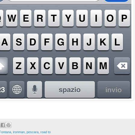
 Fontana
,
ironman
,
pescara
,
road to