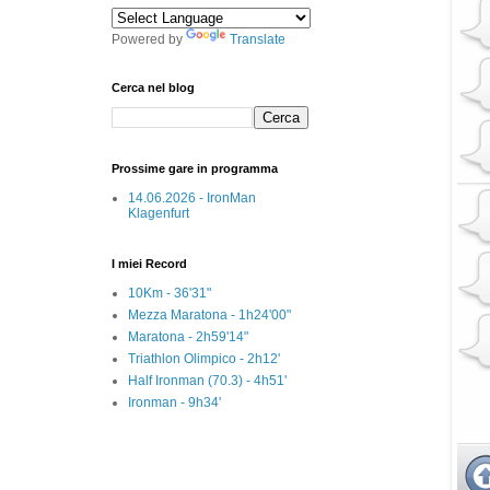
Powered by
Translate
Cerca nel blog
Prossime gare in programma
14.06.2026 - IronMan
Klagenfurt
I miei Record
10Km - 36'31"
Mezza Maratona - 1h24'00"
Maratona - 2h59'14"
Triathlon Olimpico - 2h12'
Half Ironman (70.3) - 4h51'
Ironman - 9h34'