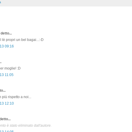
a
detto...
 lè propri un bel bagai...:-D
13 09:16
.
r moglie! :D
13 11:05
o...
 più rispetto a noi...
13 12:10
etto...
o è stato eliminato dall'autore.
13 14:05