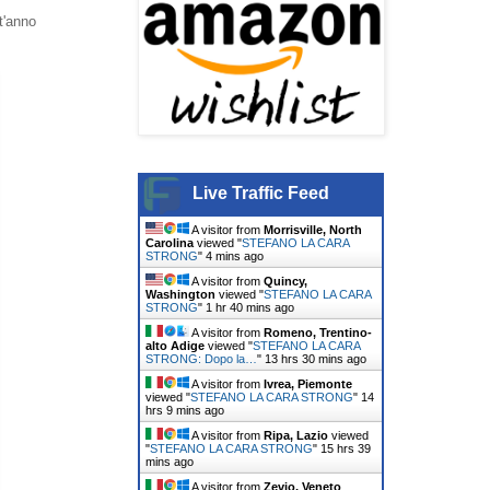
t'anno
Live Traffic Feed
A visitor from
Morrisville, North
Carolina
viewed "
STEFANO LA CARA
STRONG
"
4 mins ago
A visitor from
Quincy,
Washington
viewed "
STEFANO LA CARA
STRONG
"
1 hr 40 mins ago
A visitor from
Romeno, Trentino-
alto Adige
viewed "
STEFANO LA CARA
STRONG: Dopo la…
"
13 hrs 30 mins ago
A visitor from
Ivrea, Piemonte
viewed "
STEFANO LA CARA STRONG
"
14
hrs 9 mins ago
A visitor from
Ripa, Lazio
viewed
"
STEFANO LA CARA STRONG
"
15 hrs 39
mins ago
A visitor from
Zevio, Veneto