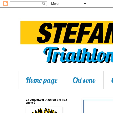
Home page
Chi sono
La squadra di triathlon più figa
che c'è