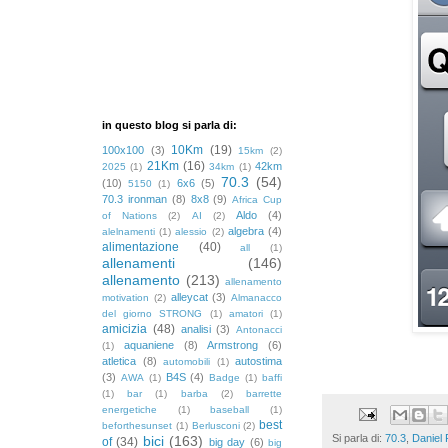
in questo blog si parla di:
10Km
(19)
100x100
(3)
15km
(2)
21Km
(16)
42km
2025
(1)
34km
(1)
70.3
(54)
(10)
6x6
(5)
5150
(1)
70.3 ironman
(8)
8x8
(9)
Africa Cup
Aldo
(4)
of Nations
(2)
AI
(2)
algebra
(4)
alelnamenti
(1)
alessio
(2)
alimentazione
(40)
all
(1)
allenamenti
(146)
allenamento
(213)
allenamento
alleycat
(3)
motivation
(2)
Almanacco
del giorno STRONG
(1)
amatori
(1)
amicizia
(48)
analisi
(3)
Antonacci
aquaniene
(8)
Armstrong
(6)
(1)
atletica
(8)
autostima
automobili
(1)
(3)
B4S
(4)
AWA
(1)
Badge
(1)
baffi
(1)
bar
(1)
barba
(2)
barrette
energetiche
(1)
baseball
(1)
best
beforthesunset
(1)
Berlusconi
(2)
Si parla di:
70.3
,
Daniel
bici
(163)
of
(34)
big day
(6)
big