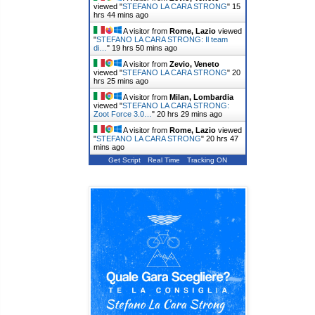
viewed "
STEFANO LA CARA STRONG
"
15
hrs 44 mins ago
A visitor from
Rome, Lazio
viewed
"
STEFANO LA CARA STRONG: Il team
di…
"
19 hrs 50 mins ago
A visitor from
Zevio, Veneto
viewed "
STEFANO LA CARA STRONG
"
20
hrs 25 mins ago
A visitor from
Milan, Lombardia
viewed "
STEFANO LA CARA STRONG:
Zoot Force 3.0…
"
20 hrs 29 mins ago
A visitor from
Rome, Lazio
viewed
"
STEFANO LA CARA STRONG
"
20 hrs 47
mins ago
Get Script
Real Time
Tracking ON