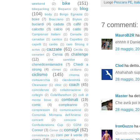
Luogo
Pescara PE, Itali
bike
(151)
weekend
(2)
blog
bikepacking
(1)
Bioparco
(1)
(104)
body
(1)
Borgo Egnazia
(1)
boxe
(7)
Bracciano
(2)
Bryton
(1)
7 commenti:
buciardi
(4)
caduta
(3)
caffè
(3)
calcetto
(3)
calcio
(4)
caldo
(8)
Campionati Italiani
(1)
Canada
(1)
MauroB2R
ha 
canadair
(1)
cantico
(1)
Capalbio
(1)
ehhhh il Daniel
capelli
(1)
cardio
(1)
caro Strong ti
cazzate
(61)
28 maggio, 20
scrivo
(1)
Cecilia
(1)
challenge
Cervia
(8)
cerveteri
(2)
(12)
che sarebbe
(1)
chenedicemiamadre
(7)
Chiedi a
Clod
ha detto..
strong
(4)
chmet
(1)
ciciliano
(1)
Ahahahah supe
ciclismo
(145)
cinema
(2)
28 maggio, 20
civitavecchia
(1)
clandestinità
(1)
coach
(45)
Clearwater
(1)
clinic
(1)
coincidenze
(2)
collaborazione
(1)
colleghi
(2)
ColleMarathon
(2)
colli di
Master
ha dett
combinati
(19)
monte bove
(1)
Che avrà poi in
comic
(4)
compleanno
(7)
28 maggio, 20
compression
(1)
comunicazione
(2)
Comunità Montana dell'Aniene
(1)
concerti
(2)
concorsi
(1)
Confederations Cup
(1)
CONI
(1)
IronGuzzo
ha d
consigli
(62)
Connor
(3)
Conor
(1)
Questo comment
corri per il verde
(8)
consistenza
(1)
corsa
(18)
28 maggio, 20
cosa rimane
(6)