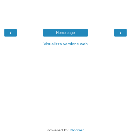
‹
›
Home page
Visualizza versione web
Powered by
Blogger
.