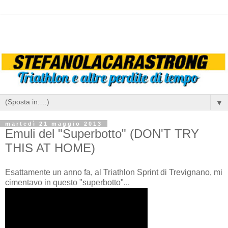
▼
martedì 21 maggio 2013
Emuli del "Superbotto" (DON'T TRY
THIS AT HOME)
Esattamente un anno fa, al Triathlon Sprint di Trevignano, mi
cimentavo in questo "superbotto"...