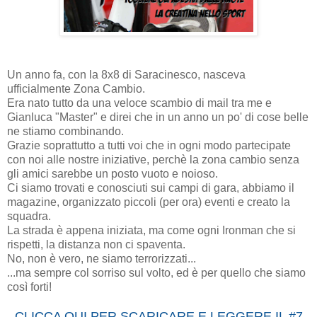
Un anno fa, con la 8x8 di Saracinesco, nasceva
ufficialmente Zona Cambio.
Era nato tutto da una veloce scambio di mail tra me e
Gianluca "Master" e direi che in un anno un po' di cose belle
ne stiamo combinando.
Grazie soprattutto a tutti voi che in ogni modo partecipate
con noi alle nostre iniziative, perchè la zona cambio senza
gli amici sarebbe un posto vuoto e noioso.
Ci siamo trovati e conosciuti sui campi di gara, abbiamo il
magazine, organizzato piccoli (per ora) eventi e creato la
squadra.
La strada è appena iniziata, ma come ogni Ironman che si
rispetti, la distanza non ci spaventa.
No, non è vero, ne siamo terrorizzati...
...ma sempre col sorriso sul volto, ed è per quello che siamo
così forti!
CLICCA QUI PER SCARICARE E LEGGERE IL #7