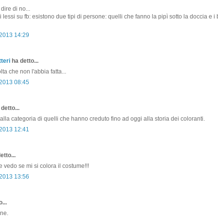
ire di no...
 lessi su fb: esistono due tipi di persone: quelli che fanno la pipì sotto la doccia e i 
 2013 14:29
teri
ha detto...
ta che non l'abbia fatta...
 2013 08:45
detto...
lla categoria di quelli che hanno creduto fino ad oggi alla storia dei coloranti.
 2013 12:41
etto...
 vedo se mi si colora il costume!!!
 2013 13:56
...
one.