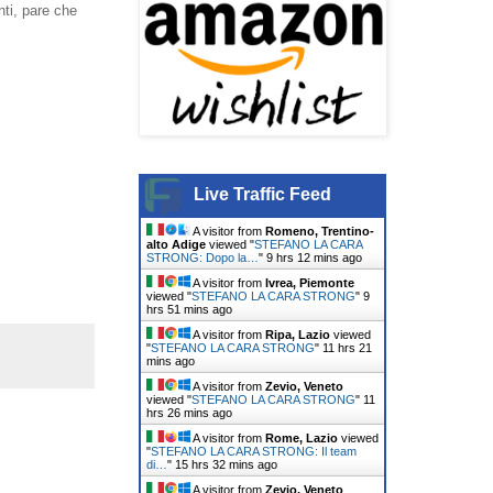
nti, pare che
Live Traffic Feed
A visitor from
Romeno, Trentino-
alto Adige
viewed "
STEFANO LA CARA
STRONG: Dopo la…
"
9 hrs 12 mins ago
A visitor from
Ivrea, Piemonte
viewed "
STEFANO LA CARA STRONG
"
9
hrs 51 mins ago
A visitor from
Ripa, Lazio
viewed
"
STEFANO LA CARA STRONG
"
11 hrs 21
mins ago
A visitor from
Zevio, Veneto
viewed "
STEFANO LA CARA STRONG
"
11
hrs 26 mins ago
A visitor from
Rome, Lazio
viewed
"
STEFANO LA CARA STRONG: Il team
di…
"
15 hrs 32 mins ago
A visitor from
Zevio, Veneto