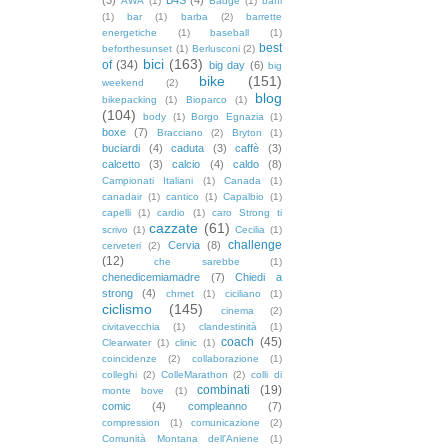
AWA
(1)
Badge
(1)
baffi
(1)
bar
(1)
barba
(2)
barrette
energetiche
(1)
baseball
(1)
best
beforthesunset
(1)
Berlusconi
(2)
bici
(163)
of
(34)
big day
(6)
big
bike
(151)
weekend
(2)
blog
bikepacking
(1)
Bioparco
(1)
(104)
body
(1)
Borgo Egnazia
(1)
boxe
(7)
Bracciano
(2)
Bryton
(1)
buciardi
(4)
caduta
(3)
caffè
(3)
calcetto
(3)
calcio
(4)
caldo
(8)
Campionati Italiani
(1)
Canada
(1)
canadair
(1)
cantico
(1)
Capalbio
(1)
capelli
(1)
cardio
(1)
caro Strong ti
cazzate
(61)
scrivo
(1)
Cecilia
(1)
challenge
Cervia
(8)
cerveteri
(2)
(12)
che sarebbe
(1)
chenedicemiamadre
(7)
Chiedi a
strong
(4)
chmet
(1)
ciciliano
(1)
ciclismo
(145)
cinema
(2)
civitavecchia
(1)
clandestinità
(1)
coach
(45)
Clearwater
(1)
clinic
(1)
coincidenze
(2)
collaborazione
(1)
colleghi
(2)
ColleMarathon
(2)
colli di
combinati
(19)
monte bove
(1)
comic
(4)
compleanno
(7)
compression
(1)
comunicazione
(2)
Comunità Montana dell'Aniene
(1)