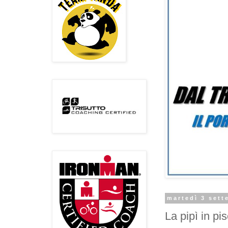
martedì 3 sett
La pipì in pi