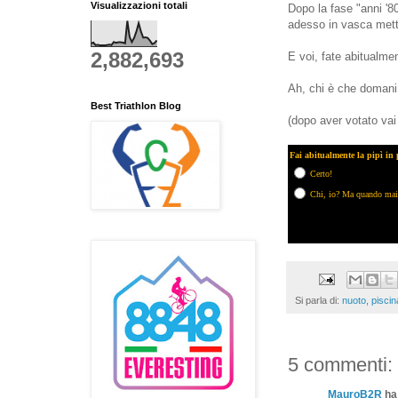
Visualizzazioni totali
Dopo la fase "anni '80
adesso in vasca mett
2,882,693
E voi, fate abitualmen
Ah, chi è che domani
Best Triathlon Blog
(dopo aver votato vai
Fai abitualmente la pipì in 
Certo!
Chi, io? Ma quando mai
Si parla di:
nuoto
,
piscin
5 commenti:
MauroB2R
ha 