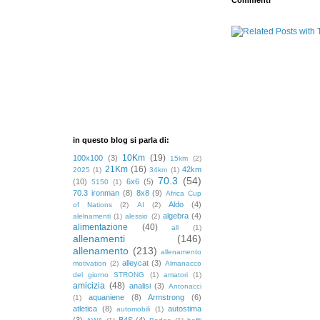
in questo blog si parla di:
10Km
(19)
100x100
(3)
15km
(2)
21Km
(16)
42km
2025
(1)
34km
(1)
70.3
(54)
(10)
6x6
(5)
5150
(1)
70.3 ironman
(8)
8x8
(9)
Africa Cup
Aldo
(4)
of Nations
(2)
AI
(2)
algebra
(4)
alelnamenti
(1)
alessio
(2)
alimentazione
(40)
all
(1)
allenamenti
(146)
allenamento
(213)
allenamento
alleycat
(3)
motivation
(2)
Almanacco
del giorno STRONG
(1)
amatori
(1)
amicizia
(48)
analisi
(3)
Antonacci
aquaniene
(8)
Armstrong
(6)
(1)
atletica
(8)
autostima
automobili
(1)
(3)
B4S
(4)