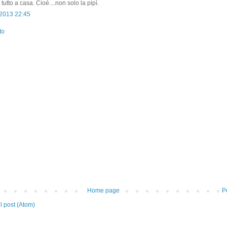
 tutto a casa. Cioé....non solo la pipì.
 2013 22:45
to
Home page
P
 post (Atom)