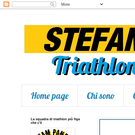
Home page
Chi sono
La squadra di triathlon più figa
che c'è