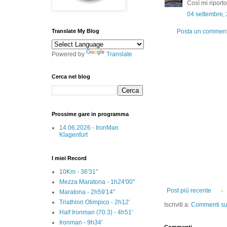
Così mi riporto
04 settembre,
Translate My Blog
Posta un commen
Powered by
Translate
Cerca nel blog
Prossime gare in programma
14.06.2026 - IronMan
Klagenfurt
I miei Record
10Km - 36'31"
Mezza Maratona - 1h24'00"
Post più recente
Maratona - 2h59'14"
Triathlon Olimpico - 2h12'
Iscriviti a:
Commenti sul
Half Ironman (70.3) - 4h51'
Ironman - 9h34'
Commenti