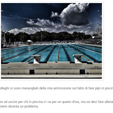
colleghi si sono meravigliati della mia ammissione sul fatto di fare pipì in pisci
ere od uscire per chi in piscina ci va per un quarto d'ora, ma se devi fare allen
tenersi diventa un problema.