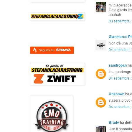
mi piacerebbe d
Cmq giusto ieri
ahahah
03 settembre,
Gianmarco Pit
Non c'è una vol
04 settembre,
Seguimi su
sandropan
ha 
Io appartengo a
04 settembre,
Unknown
ha d
stasera provo e
04 settembre,
Brady
ha detto
Uso il pannol