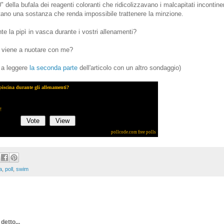
" della bufala dei reagenti coloranti che ridicolizzavano i malcapitati incontine
ano una sostanza che renda impossibile trattenere la minzione.
te la pipì in vasca durante i vostri allenamenti?
 viene a nuotare con me?
 a leggere
la seconda parte
dell'articolo con un altro sondaggio)
piscina durante gli allenamenti?
!
pollcode.com
free polls
a
,
poll
,
swim
detto...