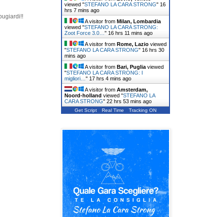
viewed "
STEFANO LA CARA STRONG
"
16
hrs 7 mins ago
bugiardi!!
A visitor from
Milan, Lombardia
viewed "
STEFANO LA CARA STRONG:
Zoot Force 3.0…
"
16 hrs 11 mins ago
A visitor from
Rome, Lazio
viewed
"
STEFANO LA CARA STRONG
"
16 hrs 30
mins ago
A visitor from
Bari, Puglia
viewed
"
STEFANO LA CARA STRONG: I
migliori…
"
17 hrs 4 mins ago
A visitor from
Amsterdam,
Noord-holland
viewed "
STEFANO LA
CARA STRONG
"
22 hrs 53 mins ago
Get Script
Real Time
Tracking ON