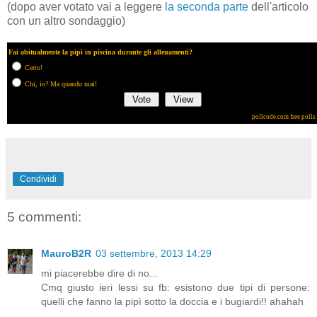
(dopo aver votato vai a leggere
la seconda parte
dell'articolo
con un altro sondaggio)
Fai abitualmente la pipì in piscina durante gli allenamenti?
Certo!
Chi, io? Ma quando mai!
pollcode.com
free polls
Condividi
5 commenti:
MauroB2R
03 settembre, 2013 14:29
mi piacerebbe dire di no...
Cmq giusto ieri lessi su fb: esistono due tipi di persone:
quelli che fanno la pipì sotto la doccia e i bugiardi!! ahahah