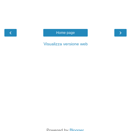
‹
›
Home page
Visualizza versione web
Powered by
Blogger
.