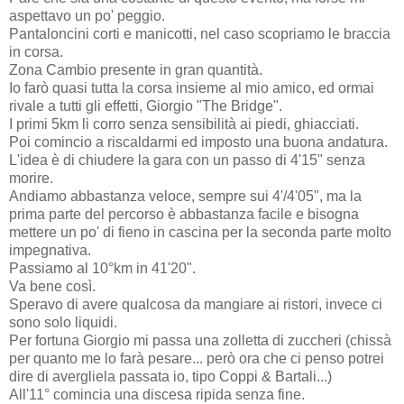
aspettavo un po' peggio.
Pantaloncini corti e manicotti, nel caso scopriamo le braccia
in corsa.
Zona Cambio presente in gran quantità.
Io farò quasi tutta la corsa insieme al mio amico, ed ormai
rivale a tutti gli effetti, Giorgio "The Bridge".
I primi 5km li corro senza sensibilità ai piedi, ghiacciati.
Poi comincio a riscaldarmi ed imposto una buona andatura.
L'idea è di chiudere la gara con un passo di 4'15" senza
morire.
Andiamo abbastanza veloce, sempre sui 4'/4'05", ma la
prima parte del percorso è abbastanza facile e bisogna
mettere un po' di fieno in cascina per la seconda parte molto
impegnativa.
Passiamo al 10°km in 41'20".
Va bene così.
Speravo di avere qualcosa da mangiare ai ristori, invece ci
sono solo liquidi.
Per fortuna Giorgio mi passa una zolletta di zuccheri (chissà
per quanto me lo farà pesare... però ora che ci penso potrei
dire di avergliela passata io, tipo Coppi & Bartali...)
All'11° comincia una discesa ripida senza fine.