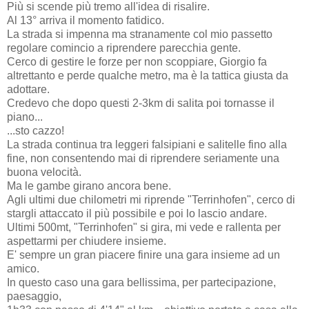
Più si scende più tremo all'idea di risalire.
Al 13° arriva il momento fatidico.
La strada si impenna ma stranamente col mio passetto
regolare comincio a riprendere parecchia gente.
Cerco di gestire le forze per non scoppiare, Giorgio fa
altrettanto e perde qualche metro, ma è la tattica giusta da
adottare.
Credevo che dopo questi 2-3km di salita poi tornasse il
piano...
...sto cazzo!
La strada continua tra leggeri falsipiani e salitelle fino alla
fine, non consentendo mai di riprendere seriamente una
buona velocità.
Ma le gambe girano ancora bene.
Agli ultimi due chilometri mi riprende "Terrinhofen", cerco di
stargli attaccato il più possibile e poi lo lascio andare.
Ultimi 500mt, "Terrinhofen" si gira, mi vede e rallenta per
aspettarmi per chiudere insieme.
E' sempre un gran piacere finire una gara insieme ad un
amico.
In questo caso una gara bellissima, per partecipazione,
paesaggio,