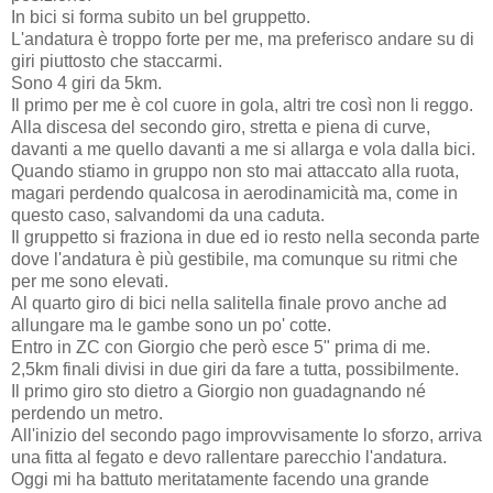
In bici si forma subito un bel gruppetto.
L'andatura è troppo forte per me, ma preferisco andare su di
giri piuttosto che staccarmi.
Sono 4 giri da 5km.
Il primo per me è col cuore in gola, altri tre così non li reggo.
Alla discesa del secondo giro, stretta e piena di curve,
davanti a me quello davanti a me si allarga e vola dalla bici.
Quando stiamo in gruppo non sto mai attaccato alla ruota,
magari perdendo qualcosa in aerodinamicità ma, come in
questo caso, salvandomi da una caduta.
Il gruppetto si fraziona in due ed io resto nella seconda parte
dove l'andatura è più gestibile, ma comunque su ritmi che
per me sono elevati.
Al quarto giro di bici nella salitella finale provo anche ad
allungare ma le gambe sono un po' cotte.
Entro in ZC con Giorgio che però esce 5" prima di me.
2,5km finali divisi in due giri da fare a tutta, possibilmente.
Il primo giro sto dietro a Giorgio non guadagnando né
perdendo un metro.
All'inizio del secondo pago improvvisamente lo sforzo, arriva
una fitta al fegato e devo rallentare parecchio l'andatura.
Oggi mi ha battuto meritatamente facendo una grande