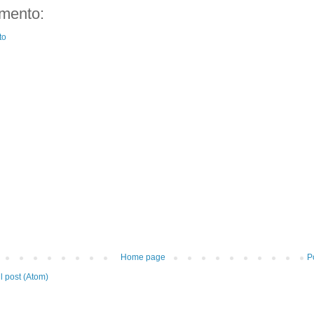
mento:
to
Home page
P
 post (Atom)