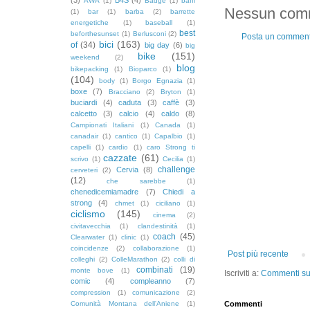
AWA
(1)
Badge
(1)
baffi
Nessun com
(1)
bar
(1)
barba
(2)
barrette
energetiche
(1)
baseball
(1)
best
beforthesunset
(1)
Berlusconi
(2)
Posta un commen
bici
(163)
of
(34)
big day
(6)
big
bike
(151)
weekend
(2)
blog
bikepacking
(1)
Bioparco
(1)
(104)
body
(1)
Borgo Egnazia
(1)
boxe
(7)
Bracciano
(2)
Bryton
(1)
buciardi
(4)
caduta
(3)
caffè
(3)
calcetto
(3)
calcio
(4)
caldo
(8)
Campionati Italiani
(1)
Canada
(1)
canadair
(1)
cantico
(1)
Capalbio
(1)
capelli
(1)
cardio
(1)
caro Strong ti
cazzate
(61)
scrivo
(1)
Cecilia
(1)
challenge
Cervia
(8)
cerveteri
(2)
(12)
che sarebbe
(1)
chenedicemiamadre
(7)
Chiedi a
strong
(4)
chmet
(1)
ciciliano
(1)
ciclismo
(145)
cinema
(2)
civitavecchia
(1)
clandestinità
(1)
coach
(45)
Clearwater
(1)
clinic
(1)
coincidenze
(2)
collaborazione
(1)
Post più recente
colleghi
(2)
ColleMarathon
(2)
colli di
combinati
(19)
monte bove
(1)
Iscriviti a:
Commenti sul
comic
(4)
compleanno
(7)
compression
(1)
comunicazione
(2)
Comunità Montana dell'Aniene
(1)
Commenti