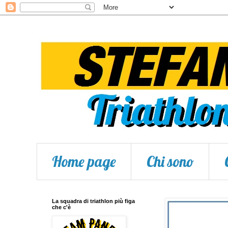
Home page
Chi sono
La squadra di triathlon più figa
che c'è