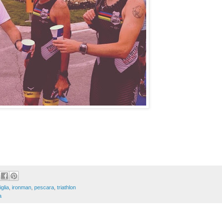
glia
,
ironman
,
pescara
,
triathlon
a