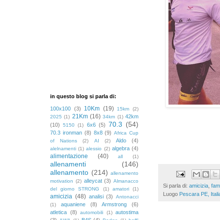
in questo blog si parla di:
10Km
(19)
100x100
(3)
15km
(2)
21Km
(16)
42km
2025
(1)
34km
(1)
70.3
(54)
(10)
6x6
(5)
5150
(1)
70.3 ironman
(8)
8x8
(9)
Africa Cup
Aldo
(4)
of Nations
(2)
AI
(2)
algebra
(4)
alelnamenti
(1)
alessio
(2)
alimentazione
(40)
all
(1)
allenamenti
(146)
allenamento
(214)
allenamento
alleycat
(3)
motivation
(2)
Almanacco
Si parla di:
amicizia
,
fami
del giorno STRONG
(1)
amatori
(1)
Luogo
Pescara PE, Itali
amicizia
(48)
analisi
(3)
Antonacci
aquaniene
(8)
Armstrong
(6)
(1)
atletica
(8)
autostima
automobili
(1)
(3)
B4S
(4)