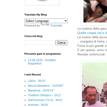
Translate My Blog
Powered by
Translate
La mattina della gara
Quelle cinque ore e di
Cerca nel blog
La routine della pizz
...mangiata di fretta, 
Forse la più grande 
E per questo, amici m
Prossime gare in programma
Restate sintonizzati.
14.06.2026 - IronMan
Klagenfurt
I miei Record
10Km - 36'31"
Mezza Maratona - 1h24'00"
Maratona - 2h59'14"
Triathlon Olimpico - 2h12'
Half Ironman (70.3) - 4h51'
Ironman - 9h34'