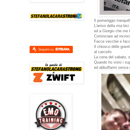
Il pomeriggio tranquil
L'arrivo della mia bi
ed a Giorgio che me l
Cominciare ad incroci
Facce vecchie e facc
Il chiosco delle gran
Seguimi su
al carciofo.
La cena del sabato, sa
Quando ho visto i su
ed abbuffarmi senza r