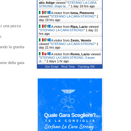
alto Adige
viewed "
STEFANO LA CARA
STRONG: Dopo la…
"
1 day 19 hrs ago
A visitor from
Ivrea, Piemonte
viewed "
STEFANO LA CARA STRONG
"
1
day 19 hrs ago
rci una pezza
A visitor from
Ripa, Lazio
viewed
"
STEFANO LA CARA STRONG
"
1 day 21
hrs ago
o.
A visitor from
Zevio, Veneto
viewed "
STEFANO LA CARA STRONG
"
1
ando la granita
day 21 hrs ago
A visitor from
Rome, Lazio
viewed
"
STEFANO LA CARA STRONG: Il team
di…
"
2 days 1 hr ago
ene della gara
Get Script
Real Time
Tracking ON