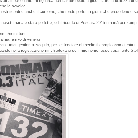
invernali per quanto mi riguarda non basterebbero a giustificare la bellezza di 
 che la avvolge.
uesti ricordi è anche il contorno, che rende perfetti i giorni che precedono e s
 finesettimana è stato perfetto, ed il ricordo di Pescara 2015 rimarrà per sempr
ose che restano.
alma, arrivo di venerdì.
n i miei genitori al seguito, per festeggiare al meglio il compleanno di mia m
quando nella registrazione mi chiedevano se il mio nome fosse veramente Ste