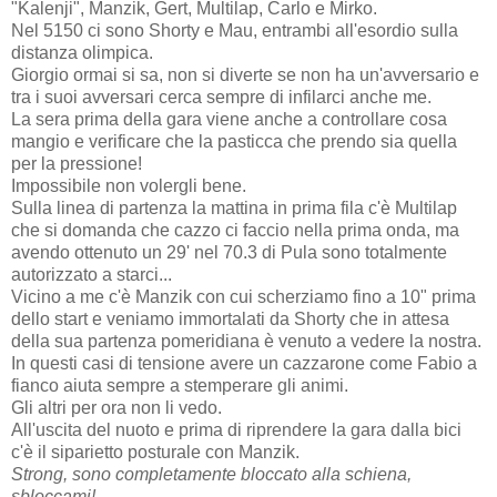
"Kalenji", Manzik, Gert, Multilap, Carlo e Mirko.
Nel 5150 ci sono Shorty e Mau, entrambi all'esordio sulla
distanza olimpica.
Giorgio ormai si sa, non si diverte se non ha un'avversario e
tra i suoi avversari cerca sempre di infilarci anche me.
La sera prima della gara viene anche a controllare cosa
mangio e verificare che la pasticca che prendo sia quella
per la pressione!
Impossibile non volergli bene.
Sulla linea di partenza la mattina in prima fila c'è Multilap
che si domanda che cazzo ci faccio nella prima onda, ma
avendo ottenuto un 29' nel 70.3 di Pula sono totalmente
autorizzato a starci...
Vicino a me c'è Manzik con cui scherziamo fino a 10" prima
dello start e veniamo immortalati da Shorty che in attesa
della sua partenza pomeridiana è venuto a vedere la nostra.
In questi casi di tensione avere un cazzarone come Fabio a
fianco aiuta sempre a stemperare gli animi.
Gli altri per ora non li vedo.
All'uscita del nuoto e prima di riprendere la gara dalla bici
c'è il siparietto posturale con Manzik.
Strong, sono completamente bloccato alla schiena,
sbloccami!