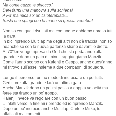
Ma come cazzo te sblocco?
Devi farmi una manovra sulla schiena!
A Fa' ma mica so' un fisioterapista...
Basta che spingi con la mano su questa vertebra!
...
Non so con quali risultati ma comunque abbiamo ripreso tutti
la gara.
In bici riprendo Multilap ma degli altri non c'è traccia, non so
neanche se con la nuova partenza stiano davanti o dietro.
Al 70°km vengo ripresa da Gert che sta pedalando alla
grande e dopo un paio di minuti raggiungiamo Manzik.
Come l'anno scorso con Kalenji e Geppo, anche quest'anno
mi ritrovo sull'asse insieme a due compagni di squadra.
Lungo il percorso run ho modo di incrociare un po' tutti.
Gert corre alla grande e farà un ottima gara.
Anche Manzik dopo un po' mi passa a doppia velocità ma
forse
sta tirando un po' troppo.
Kalenji invece va regolare con un buon passo.
E infatti verso la fine mi riprendo ed io riprendo Manzik.
Dopo un po' incrocio anche Multilap, Carlo e Mirko, tutti
affaticati ma contenti.