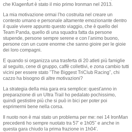
che Klagenfurt è stato il mio primo Ironman nel 2013.
La mia motivazione ormai l'ho costruita nel creare un
contesto umano e personale altamente emozionante dentro
il quale vivere appunto questo viaggio, che è quello del
Team Panda, quello di una squadra fatta da persone
stupende, persone sempre serene e con l'animo buono,
persone con un cuore enorme che sanno gioire per le gioie
dei loro compagni.
E quando si organizza una trasferta di 20 atleti più famiglie
al seguito, cene di gruppo, caffè collettivi, e zona cambio tutti
vicini per essere stato "The Biggest TriClub Racing", chi
cazzo ha bisogno di altre motivazioni?
La strategia della mia gara era semplice: quest'anno in
preparazione di un Ultra Trail ho pedalato pochissimo,
quindi gestistire più che si può in bici per poter poi
esprimermi bene nella corsa.
Il nuoto non è mai stato un problema per me: nei 14 IronMan
precedenti ho sempre nuotato tra 57' e 1h05" e anche in
questa gara chiudo la prima frazione in 1h04'.