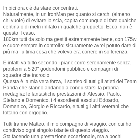
In bici ora c'è da stare concentrati.
Naturalmente, in un IronMan per quanto si cerchi (almeno
chi vuole) di evitare la scia, capita comunque di fare qualche
centinaio di metri infilato in qualche gruppetto. Ecco, non è
questo il caso.
180km tutti da solo ma gestiti estremamente bene, con 175w
e cuore sempre in controllo: sicuramente avrei potuto dare di
più ma l'ultima cosa che volevo era correre in sofferenza.
E infatti va tutto secondo i piani: corro serenamente senza
problemi a 5'20" godendomi pubblico e compagni di
squadra che incrocio.
Questa è la mia vera forza, il sorriso di tutti gli atleti del Team
Panda che stanno andando a conquistarsi la propria
medaglia: le fantastiche prestazioni di Alessio, Paolo,
Stefano e Domenico, i 4 esordienti assoluti Edoardo,
Domenico, Giorgio e Riccardo, e tutti gli altri veterani che
lottano con orgoglio.
Tutti tranne Matteo, il mio compagno di viaggio, con cui ho
condiviso ogni singolo istante di questo viaggio.
Sta facendo una prestazione eccezionale, ma a pochi